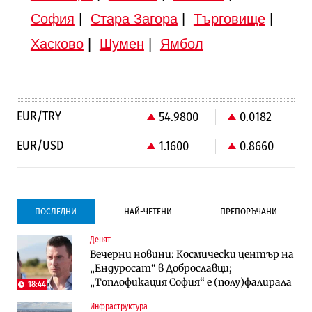
София
|
Стара Загора
|
Търговище
|
Хасково
|
Шумен
|
Ямбол
EUR/TRY
54.9800
0.0182
EUR/USD
1.1600
0.8660
ПОСЛЕДНИ
НАЙ-ЧЕТЕНИ
ПРЕПОРЪЧАНИ
Денят
Градоустройство
Компании
Вечерни новини: Космически център на
Столична община избра изпълнител за
Vivacom предлага над 150 устройства с
„Ендуросат“ в Доброславци;
преместването на трамвайното
90% отстъпка през август
„Топлофикация София“ e (полу)фалирала
трасе по бул. „Скобелев“
18:44
Инфраструктура
Компании
To:know