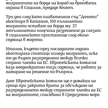
мигрантите на борда на кораб на бреговата
охрана в Сицилия, предаде Reuters.
Три дни след като плавателния съд "Дичоти"
акостира в Катания, 150 пълнолетни
мигранти остават на борда му. 27
непълнолетни получиха разрешение да слязат
в сицилианското пристанище след около
седмица в морето.
Италия, където през последните години
акостираха стотици хиляди мигранти, иска
те да бъдат разпределени между всички
страни членки на ЕС. Европейската комисия
каза нееднократно тази седмица, че работи за
намиране на решение по въпроса.
Днес Европейската комисия ще е домакин на
среща при закрити врата за обсъждане на
разпределянето между страните членки на ЕС
на мигрантите, спасявани в Средиземно море.