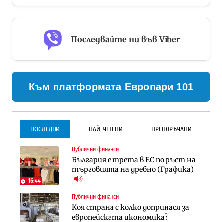
Последвайте ни във Viber
Към платформата Европари 101
ПОСЛЕДНИ
НАЙ-ЧЕТЕНИ
ПРЕПОРЪЧАНИ
Публични финанси
Градоустройство
Инфраструктура
България е трета в ЕС по ръст на
Столична община избра
Проектирането на тунела под
търговията на дребно (Графика)
изпълнител за преместването на
Петрохан ще върви паралелно с
трамвайното трасе по бул.
екологичните оценки
16:44
„Скобелев“
Публични финанси
Компании
Инфраструктура
Коя страна с колко допринася за
„Хювефарма“ подписа договор за
Проектирането на тунела под
европейската икономика?
придобиване на Euroapi Italy