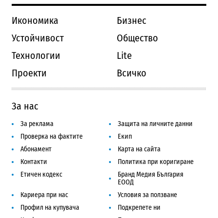
Икономика
Бизнес
Устойчивост
Общество
Технологии
Lite
Проекти
Всичко
За нас
За реклама
Защита на личните данни
Проверка на фактите
Екип
Абонамент
Карта на сайта
Контакти
Политика при коригиране
Етичен кодекс
Бранд Медия България
ЕООД
Кариера при нас
Условия за ползване
Профил на купувача
Подкрепете ни