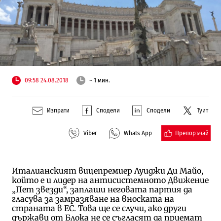
09:58 24.08.2018
~ 1 мин.
Изпрати
Сподели
Сподели
Туит
Препоръчай
Viber
Whats App
Италианският вицепремиер Луиджи Ди Майо,
който е и лидер на антисистемното Движение
„Пет звезди“, заплаши неговата партия да
гласува за замразяване на вноската на
страната в ЕС. Това ще се случи, ако други
държави от Блока не се съгласят да приемат