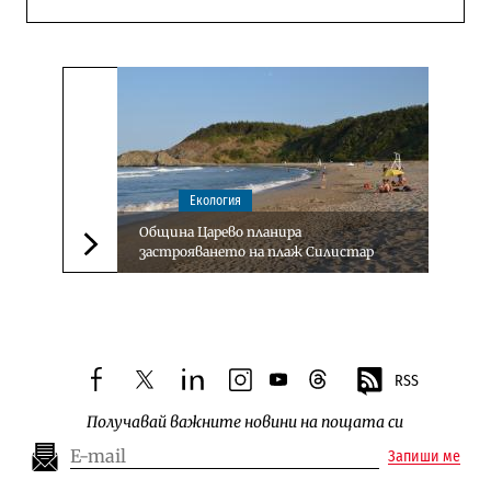
Екология
Община Царево планира
застрояването на плаж Силистар
Следваща новина
RSS
facebook
twitter
linkedin
instagram
youtube
threads
Получавай важните новини на пощата си
Запиши ме