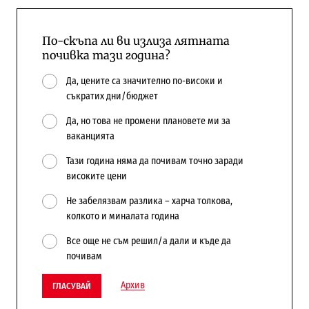
По-скъпа ли ви излиза лятната
почивка тази година?
Да, цените са значително по-високи и
съкратих дни/бюджет
Да, но това не промени плановете ми за
ваканцията
Тази година няма да почивам точно заради
високите цени
Не забелязвам разлика – харча толкова,
колкото и миналата година
Все още не съм решил/а дали и къде да
почивам
Архив
ГЛАСУВАЙ