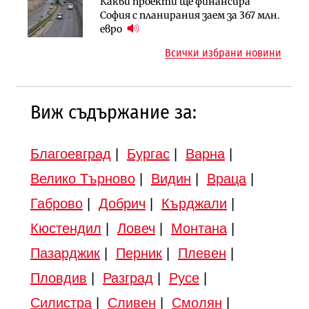
Какви проекти ще финансира
Регионалният министър поема „на
Градоустройство
София с планирания заем за 367 млн.
ръчно управление“ общинската
Шест кандидата с интерес към
евро
инвестиционна програма
надзора на двете метростанции в
Всички избрани новини
„Люлин“
Виж съдържание за:
Благоевград
|
Бургас
|
Варна
|
Велико Търново
|
Видин
|
Враца
|
Габрово
|
Добрич
|
Кърджали
|
Кюстендил
|
Ловеч
|
Монтана
|
Пазарджик
|
Перник
|
Плевен
|
Пловдив
|
Разград
|
Русе
|
Силистра
|
Сливен
|
Смолян
|