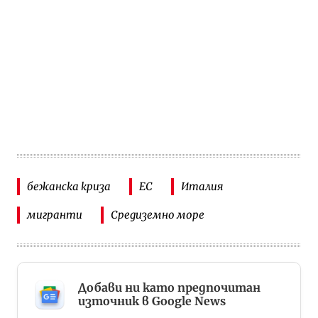
бежанска криза
ЕС
Италия
мигранти
Средиземно море
Добави ни като предпочитан
източник в Google News