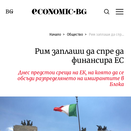
Economic.bg
Търсене
Смяна на език
Начало
Общество
Рим заплаши да спре да финансира ЕС
Рим заплаши да спре да
финансира ЕС
Днес предстои среща на ЕК, на която да се
обсъди разпределянето на имигрантите в
Блока