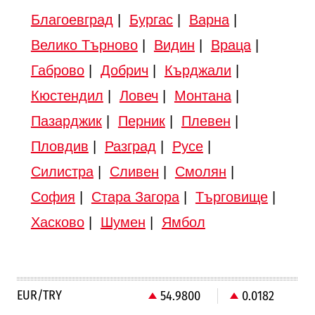
Благоевград
|
Бургас
|
Варна
|
Велико Търново
|
Видин
|
Враца
|
Габрово
|
Добрич
|
Кърджали
|
Кюстендил
|
Ловеч
|
Монтана
|
Пазарджик
|
Перник
|
Плевен
|
Пловдив
|
Разград
|
Русе
|
Силистра
|
Сливен
|
Смолян
|
София
|
Стара Загора
|
Търговище
|
Хасково
|
Шумен
|
Ямбол
EUR/TRY
54.9800
0.0182