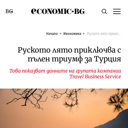
Economic.bg
Търсене
Смяна на език
Начало
Икономика
Руското лято приключва с пълен триумф за Турция
Руското лято приключва с
пълен триумф за Турция
Това показват данните на групата компании
Travel Business Service