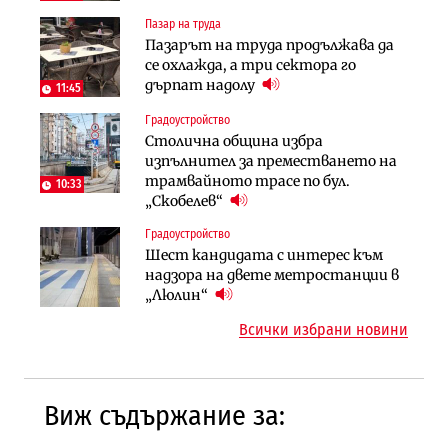
Пазар на труда
Публични финанси
Енергетика
Пазарът на труда продължава да
След 20 години застой: Данъчните
АЕЦ „Козлодуй“ ще работи само още
се охлажда, а три сектора го
оценки на имотите може да бъдат
няколко седмици, ако сушата
дърпат надолу
вдигнати
11:45
продължи
Градоустройство
Финанси
Инфраструктура
Столична община избра
Ипотечното кредитиране в
АПИ възложи промяната на
изпълнител за преместването на
България продължава да се охлажда
парцеларния план за
трамвайното трасе по бул.
(Графика)
10:33
магистралата Русе – Велико
„Скобелев“
Инфраструктура
Търново
Градоустройство
Вторият мост над Варненското
Градоустройство
Шест кандидата с интерес към
езеро става част от бъдещата
Шест кандидата с интерес към
надзора на двете метростанции в
магистрала „Черно море“
надзора на двете метростанции в
„Люлин“
„Люлин“
Всички избрани новини
Виж съдържание за: