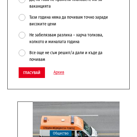
ваканцията
Тази година няма да почивам точно заради
високите цени
Не забелязвам разлика – харча толкова,
колкото и миналата година
Все още не съм решил/а дали и къде да
почивам
Архив
ГЛАСУВАЙ
Общество