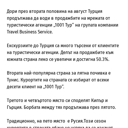
Дори през втората половина на август Турция
продължава да води в продажбите на мрежата от
туристически агенции „1001 Тур“ на групата компании
Travel Business Service.
Екскурзиите до Турция са много търсени от клиентите
на туристически агенции. Делът на продажбите към
южната страна леко се увеличи и достигна 50.3%.
Втората най-популярна страна за лятна почивка е
Тунис. Курортите на страната се избират от всеки
десети клиент на „1001 Тур“.
Третото и четвъртото място си споделят Кипър и
Гърция. Борбата между тях продължава през лятото.
Традиционно, на пето място е Русия.Този сезон
курортите в страната обаче не успяха да се изкачат