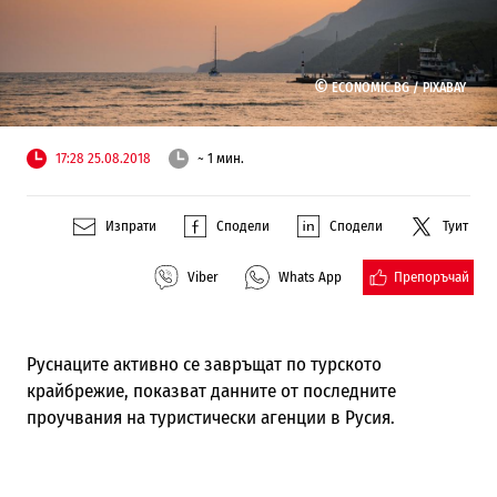
©
ECONOMIC.BG /
PIXABAY
17:28 25.08.2018
~ 1 мин.
Изпрати
Сподели
Сподели
Туит
Препоръчай
Viber
Whats App
Руснаците активно се завръщат по турското
крайбрежие, показват данните от последните
проучвания на туристически агенции в Русия.