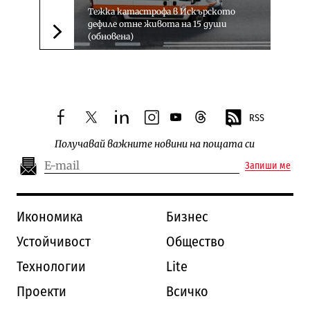
Тежка катастрофа в Искърското
дефиле отне живота на 15 души
(обновена)
Следваща новина
RSS
facebook
twitter
linkedin
instagram
youtube
threads
Получавай важните новини на пощата си
Запиши ме
Икономика
Бизнес
Устойчивост
Общество
Технологии
Lite
Проекти
Всичко