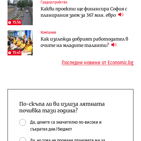
Градоустройство
Общините вече зависят от
Жилищата в България поскъпват при
Какви проекти ще финансира София с
централната власт за 75% от
намаляващо население и все повече
планирания заем за 367 млн. евро
бюджетите си
сгради
15:56
To:know
Компании
Компании
Последни дни с обозначаване на цените
А1 отново е лидер при технологичните
Как изглежда добрият работодател в
в лева: Какво предстои?
компании и системните интегратори
очите на младите таланти?
15:45
Последни новини от Economic.bg
По-скъпа ли ви излиза лятната
почивка тази година?
Да, цените са значително по-високи и
съкратих дни/бюджет
Да, но това не промени плановете ми за