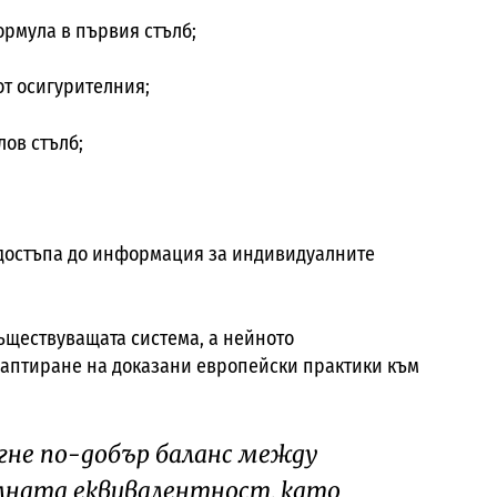
рмула в първия стълб;
от осигурителния;
ов стълб;
 достъпа до информация за индивидуалните
ъществуващата система, а нейното
аптиране на доказани европейски практики към
игне по-добър баланс между
лната еквивалентност, като