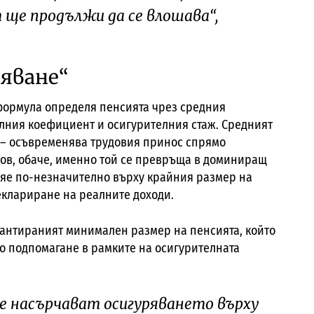
ще продължи да се влошава“,
яване“
формула определя пенсията чрез средния
алния коефициент и осигурителния стаж. Средният
 – осъвременява трудовия принос спрямо
ов, обаче, именно той се превръща в доминиращ
ияе по-незначително върху крайния размер на
деклариране на реалните доходи.
рантираният минимален размер на пенсията, който
о подпомагане в рамките на осигурителната
се насърчават осигуряването върху