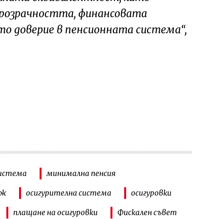
розрачността, финансовата
о доверие в пенсионната система“,
система
минимална пенсия
аж
осигурителна система
осигуровки
плащане на осигуровки
Фискален съвет