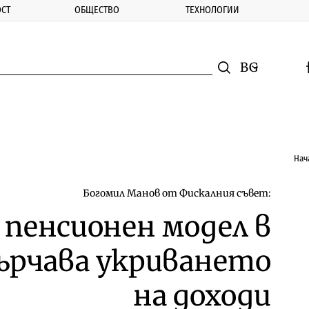
СТ
ОБЩЕСТВО
ТЕХНОЛОГИИ
nomic.bg
Търсене
Смяна на ез
f
Търси
Нач
Богомил Манов от Фискалния съвет:
пенсионен модел в
ърчава укриването
на доходи