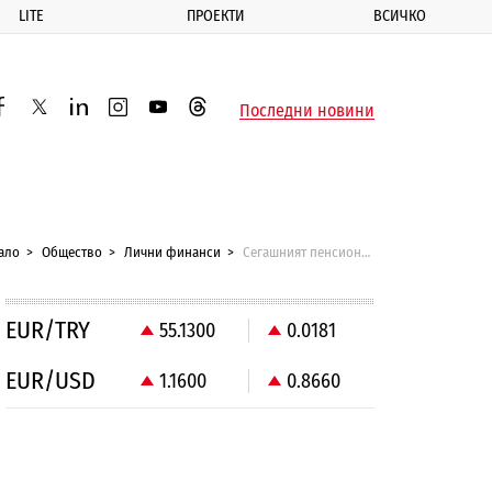
LITE
ПРОЕКТИ
ВСИЧКО
ик
Последни новини
acebook
twitter
linkedin
instagram
youtube
threads
ало
Общество
Лични финанси
Сегашният пенсионен модел в България насърчава укриването на доходи
EUR/TRY
55.1300
0.0181
EUR/USD
1.1600
0.8660