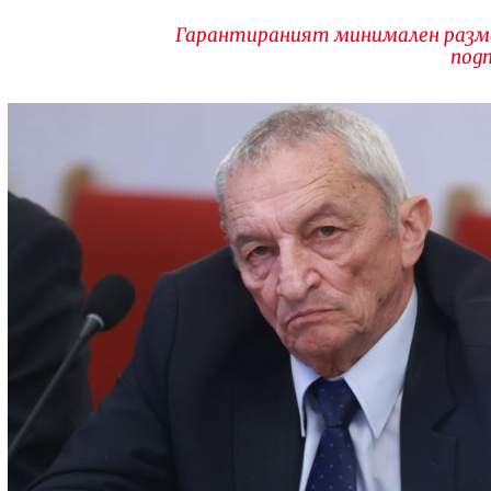
Гарантираният минимален разме
под