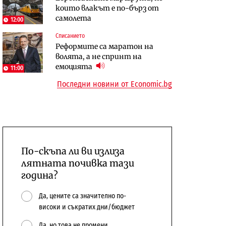
които влакът е по-бърз от
предстои?
самолета
12:00
Енергетика
Компании
Списанието
АЕЦ „Козлодуй“ ще работи
„Ендуросат“ ще строи огромен
Реформите са маратон на
само още няколко седмици, ако
космически и отбранителен
волята, а не спринт на
сушата продължи
център в Доброславци
емоцията
11:00
Последни новини от Economic.bg
По-скъпа ли ви излиза
лятната почивка тази
година?
Да, цените са значително по-
високи и съкратих дни/бюджет
Да, но това не промени