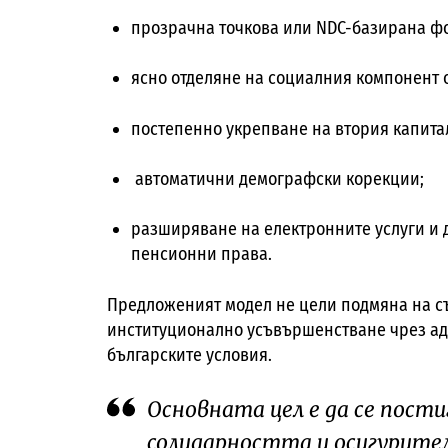
прозрачна точкова или NDC-базирана фо
ясно отделяне на социалния компонент 
постепенно укрепване на втория капитал
автоматични демографски корекции;
разширяване на електронните услуги и
пенсионни права.
Предложеният модел не цели подмяна на с
институционално усъвършенстване чрез ад
българските условия.
Основната цел е да се пост
солидарността и осигурите