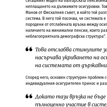
Сегашният модел на българската пенсионна
неплащането на дължимите осигуровки. Тов
Манов от Фискалния съвет, в който той ра
система. В него той посочва, че системата
породени от отслабената връзка между оси
наличието на минимални пенсии, които ра
неблагоприятната демографска структура“.
Това отслабва стимулите за
насърчава укриването на ос
на системата от държавния
Според него, основен структурен проблем 
индивидуалния осигурителен принос и раз
Докато тази връзка не бъде
пълноценно участие в сист