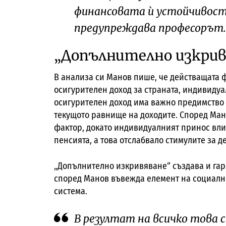
финансовата ѝ устойчивост 
предупреждава професорът.
„Допълнително изкрив
В анализа си Манов пише, че действащата 
осигурителен доход за страната, индивиду
осигурителен доход има важно предимство
текущото равнище на доходите. Според Ман
фактор, докато индивидуалният принос вл
пенсията, а това отслабвало стимулите за 
„Допълнително изкривяване“ създава и га
според Манов въвежда елемент на социалн
система.
В резултат на всичко това 