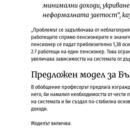
минимални доходи, укриване
неформалната заетост“, ка
„Проблемът се задълбочава от неблагоприя
работещите спрямо пенсионерите е значите
пенсионер се падат приблизително 1,38 оси
2.7 работещи на един пенсионер. Това огра
увеличава зависимостта на системата от д
Предложен модел за Бъ
В обобщение професорът предлага изгражд
него, би намалил необходимостта от чести
на системата и би създал по-стабилна осно
доходи.
Моделът включва: