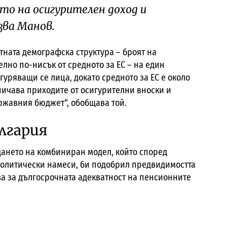
то на осигурителен доход и
зва Манов.
тната демографска структура – броят на
лно по-нисък от средното за ЕС – на един
гуряващи се лица, докато средното за ЕС е около
ничава приходите от осигурителни вноски и
ържавния бюджет“, обобщава той.
лгария
ането на комбиниран модел, който според
 политически намеси, би подобрил предвидимостта
ва за дългосрочната адекватност на пенсионните