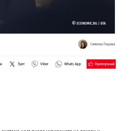
©
ECONOMIC.BG /
БТА
Симона Гоцова
Препоръчай
ли
Туит
Viber
Whats App