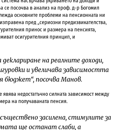
 система насърчава укриването на доходи и
а се посочва в анализ на проф. д-р Богомил
зглежда основните проблеми на пенсионната ни
 е изправена пред „сериозни предизвикателства,
гурителния принос и размера на пенсията,
змиват осигурителния принцип, и
 деклариране на реалните доходи,
игуровки и увеличава зависимостта
 бюджет“, посочва Манов.
се явява недостатъчно силната зависимост между
мера на получаваната пенсия.
 съществено засилена, стимулите за
емата ще останат слаби, а