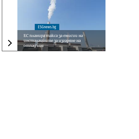
ESGnews.bg
ЕС планира такса за емисии на
инсталациите за изгаряне на
отпадъци
Следваща новина