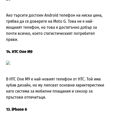
Ако търсите достоен
Android
телефон на ниска цена,
трябва да се доверите на
Moto G.
Това не е най-
мощният телефон, но това
e
достатъчно добър за
почти всичко, което статистическият потребител
прави.
14. HTC One M9
В HTC One M9 е най-новият телефон от HTC. Той има
хубав дизайн, но му липсват основни характеристики
като система за мобилни плащания и сензор за
пръстови отпечатъци.
13. iPhone 6