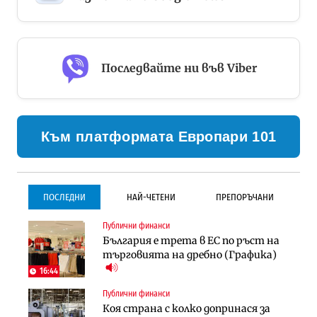
Последвайте ни във Viber
Към платформата Европари 101
ПОСЛЕДНИ
НАЙ-ЧЕТЕНИ
ПРЕПОРЪЧАНИ
Публични финанси
Градоустройство
Инфраструктура
България е трета в ЕС по ръст на
Столична община избра
Проектирането на тунела под
търговията на дребно (Графика)
изпълнител за преместването на
Петрохан ще върви паралелно с
трамвайното трасе по бул.
екологичните оценки
16:44
„Скобелев“
Публични финанси
Компании
Инфраструктура
Коя страна с колко допринася за
„Хювефарма“ подписа договор за