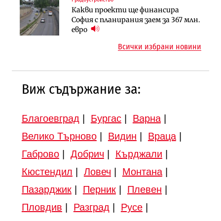
Търново
Какви проекти ще финансира
Вторият мост над Варненското
Градоустройство
София с планирания заем за 367 млн.
езеро става част от бъдещата
Шест кандидата с интерес към
евро
магистрала „Черно море“
надзора на двете метростанции в
Всички избрани новини
„Люлин“
Виж съдържание за:
Благоевград
|
Бургас
|
Варна
|
Велико Търново
|
Видин
|
Враца
|
Габрово
|
Добрич
|
Кърджали
|
Кюстендил
|
Ловеч
|
Монтана
|
Пазарджик
|
Перник
|
Плевен
|
Пловдив
|
Разград
|
Русе
|