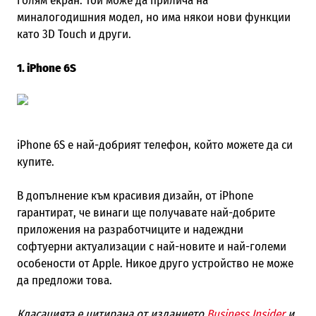
голям екран. Той може да прилича на
миналогодишния модел, но има някои нови функции
като 3D Touch и други.
1. iPhone 6S
iPhone 6S е най-добрият телефон, който можете да си
купите.
В допълнение към красивия дизайн, от iPhone
гарантират, че винаги ще получавате най-добрите
приложения на разработчиците и надеждни
софтуерни актуализации с най-новите и най-големи
особености от Apple. Никое друго устройство не може
да предложи това.
Класацията е цитирана от изданието
Business Insider
и