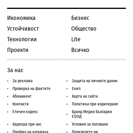
Икономика
Бизнес
Устойчивост
Общество
Технологии
Lite
Проекти
Всичко
За нас
За реклама
Защита на личните данни
Проверка на фактите
Екип
Абонамент
Карта на сайта
Контакти
Политика при коригиране
Етичен кодекс
Бранд Медия България
ЕООД
Кариера при нас
Условия за ползване
Профил на купувача
Подкрепете ни