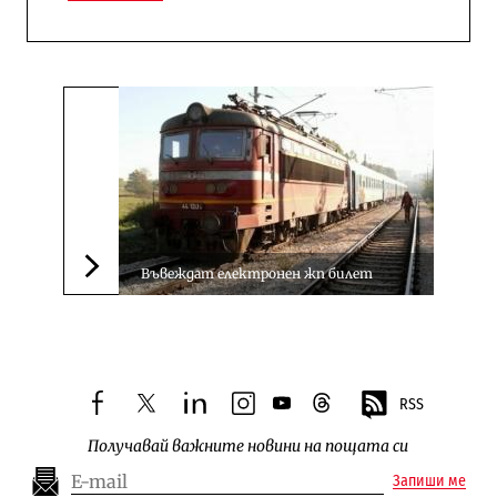
Въвеждат електронен жп билет
Следваща новина
RSS
facebook
twitter
linkedin
instagram
youtube
threads
Получавай важните новини на пощата си
Запиши ме