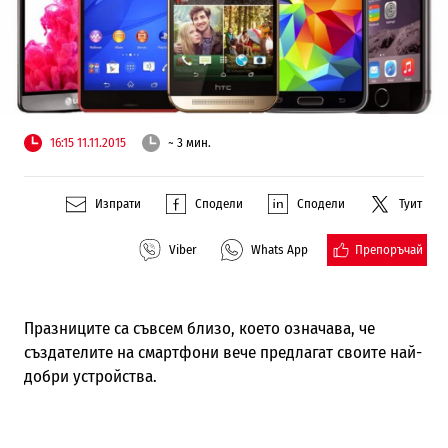
16:15 11.11.2015
~ 3 мин.
Изпрати
Сподели
Сподели
Туит
Препоръчай
Viber
Whats App
Празниците са съвсем близо, което означава, че
създателите на смартфони вече предлагат своите най-
добри устройства.