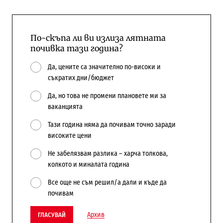
По-скъпа ли ви излиза лятната
почивка тази година?
Да, цените са значително по-високи и
съкратих дни/бюджет
Да, но това не промени плановете ми за
ваканцията
Тази година няма да почивам точно заради
високите цени
Не забелязвам разлика – харча толкова,
колкото и миналата година
Все още не съм решил/а дали и къде да
почивам
Архив
ГЛАСУВАЙ