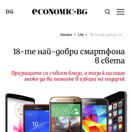
Economic.bg
Търсене
Смяна на език
Начало
Lite
18-те най-добри смартфона в света
18-те най-добри смартфона
в света
Празниците са съвсем близо, а тази класация
може да ви помогне в избора на подарък