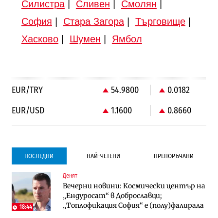
Силистра
|
Сливен
|
Смолян
|
София
|
Стара Загора
|
Търговище
|
Хасково
|
Шумен
|
Ямбол
EUR/TRY
54.9800
0.0182
EUR/USD
1.1600
0.8660
ПОСЛЕДНИ
НАЙ-ЧЕТЕНИ
ПРЕПОРЪЧАНИ
Денят
Градоустройство
Компании
Вечерни новини: Космически център на
Столична община избра изпълнител за
Vivacom предлага над 150 устройства с
„Ендуросат“ в Доброславци;
преместването на трамвайното
90% отстъпка през август
„Топлофикация София“ e (полу)фалирала
трасе по бул. „Скобелев“
18:44