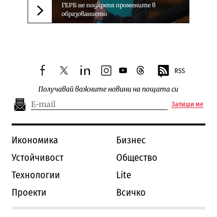
ГЕРБ не подкрепя промените в
образованието
Следваща новина
RSS
facebook
twitter
linkedin
instagram
youtube
threads
Получавай важните новини на пощата си
Запиши ме
Икономика
Бизнес
Устойчивост
Общество
Технологии
Lite
Проекти
Всичко