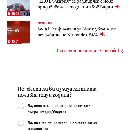
„ЕКО България“ се разширява с ново
Трафикът толкова е намалял, че големи
Жилищата в България поскъпват при
придобиване – този път във Видин
медии обмислят да се откажат
намаляващо население и все повече
напълно от Google
сгради
16:08
Компании
Публични финанси
Компании
Switch 2 и филмът за Mario увеличиха
Общините вече зависят от
А1 отново е лидер при технологичните
печалбите на Nintendo с 54%
централната власт за 75% от
компании и системните интегратори
бюджетите си
15:51
Последни новини от Economic.bg
По-скъпа ли ви излиза лятната
почивка тази година?
Да, цените са значително по-високи и
съкратих дни/бюджет
Да, но това не промени плановете ми за
ваканцията