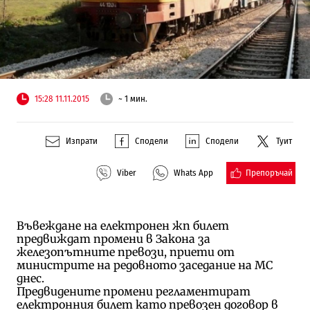
15:28 11.11.2015
~ 1 мин.
Изпрати
Сподели
Сподели
Туит
Препоръчай
Viber
Whats App
Въвеждане на електронен жп билет
предвиждат промени в Закона за
железопътните превози, приети от
министрите на редовното заседание на МС
днес.
Предвидените промени регламентират
електронния билет като превозен договор в