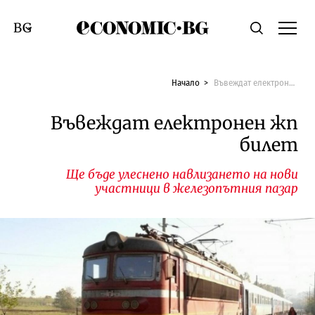
Economic.bg
Търсене
Смяна на език
Начало
Въвеждат електронен жп билет
Въвеждат електронен жп
билет
Ще бъде улеснено навлизането на нови
участници в железопътния пазар