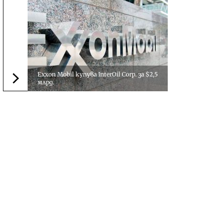
Exxon Mobil купува InterOil Corp. за $2,5
млрд.
Следваща новина