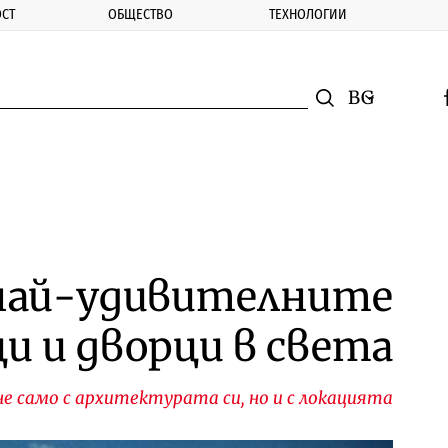
СТ
ОБЩЕСТВО
ТЕХНОЛОГИИ
nomic.bg
Търсене
Смяна на ез
f
Търси
 най-удивителните
и и дворци в света
е само с архитектурата си, но и с локацията