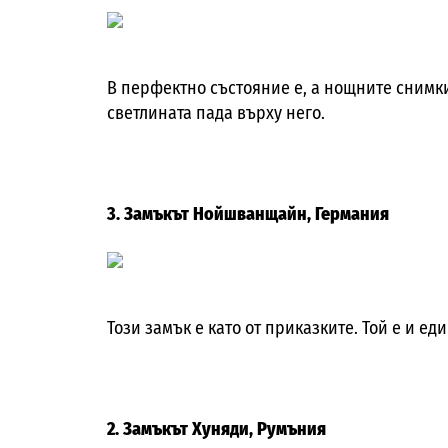
В перфектно състояние е, а нощните снимки
светлината пада върху него.
3. Замъкът Нойшванщайн, Германия
Този замък е като от приказките. Той е и ед
2. Замъкът Хуняди, Румъния