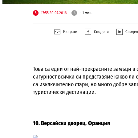
17:55 30.07.2016
~ 1 мин.
Изпрати
Сподели
Споде
Това са едни от най-прекрасните замъци в с
сигурност всички си представяме какво ли е
са изключително стари, но много добре за
туристически дестинации.
10. Версайски дворец, Франция