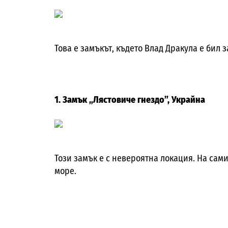
Това е замъкът, където Влад Дракула е бил 
1. Замък „Лястовиче гнездо”, Украйна
Този замък е с невероятна локация. На сами
море.