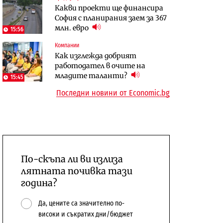
Какви проекти ще финансира
бюджетите си
София с планирания заем за 367
To:know
Компании
млн. евро
15:56
Последни дни с обозначаване на
А1 отново е лидер при
Компании
цените в лева: Какво
технологичните компании и
Как изглежда добрият
предстои?
системните интегратори
работодател в очите на
младите таланти?
15:45
Последни новини от Economic.bg
По-скъпа ли ви излиза
лятната почивка тази
година?
Да, цените са значително по-
високи и съкратих дни/бюджет