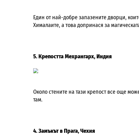
Един от най-добре запазените дворци, които
Хималаите, а това допринася за магическат
5. Крепостта Мехрангарх, Индия
Около стените на тази крепост все още може
там.
4. Замъкът в Прага, Чехия