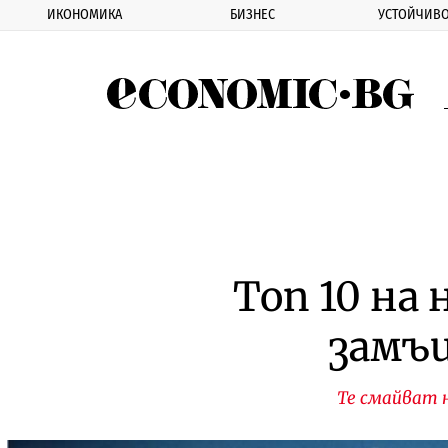
ИКОНОМИКА
БИЗНЕС
УСТОЙЧИВО
Eco
Топ 10 на
замъц
Те смайват н