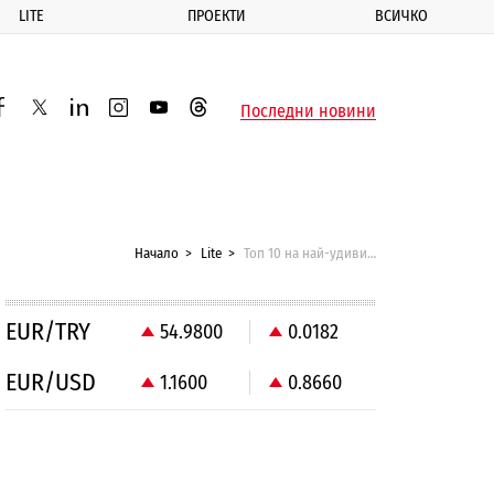
LITE
ПРОЕКТИ
ВСИЧКО
ик
Последни новини
acebook
twitter
linkedin
instagram
youtube
threads
Начало
Lite
Топ 10 на най-удивителните замъци и дворци в света
EUR/TRY
54.9800
0.0182
EUR/USD
1.1600
0.8660