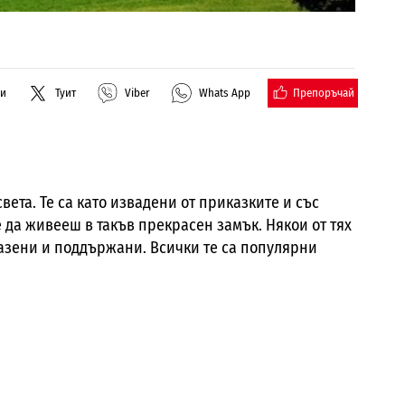
Препоръчай
ли
Туит
Viber
Whats App
вета. Те са като извадени от приказките и със
 да живееш в такъв прекрасен замък. Някои от тях
пазени и поддържани. Всички те са популярни