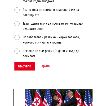
съкратих дни/бюджет
Да, но това не промени плановете ми за
ваканцията
Тази година няма да почивам точно заради
високите цени
Не забелязвам разлика – харча толкова,
колкото и миналата година
Все още не съм решил/а дали и къде да
почивам
Архив
ГЛАСУВАЙ