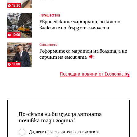
Доброславци
13:30
Пътешествия
Енергетика
Компании
Европейските маршрути, по които
Държавният ТЕЦ „Марица изток 2“
„Ендуросат“ ще строи огромен
влакът е по-бърз от самолета
работи с 5 блока
космически и отбранителен център в
Доброславци
12:00
Списанието
Енергетика
Регулации
Реформите са маратон на волята, а не
АЕЦ „Козлодуй“ ще работи само още
Лекарствата за редки болести
спринт на емоцията
няколко седмици, ако сушата продължи
попадат в капан на обществените
поръчки?
11:00
Последни новини от Economic.bg
По-скъпа ли ви излиза лятната
почивка тази година?
Да, цените са значително по-високи и