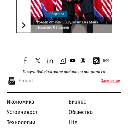
Общество
Тръмп отмени визитата на Майк
Помпейо в Пхенян
Следваща новина
RSS
facebook
twitter
linkedin
instagram
youtube
threads
Получавай важните новини на пощата си
Запиши ме
Икономика
Бизнес
Устойчивост
Общество
Технологии
Lite