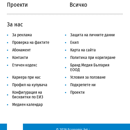
Проекти
Всичко
За нас
За реклама
Защита на личните данни
Проверка на фактите
Екип
Абонамент
Карта на сайта
Контакти
Политика при коригиране
Етичен кодекс
Бранд Медия България
ЕООД
Кариера при нас
Условия за ползване
Профил на купувача
Подкрепете ни
Конфигурация на
Проекти
бисквитки по ЕИЗ
Медиен календар
© 2026 Economic.bg;
;