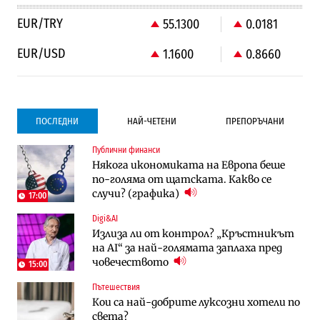
EUR/TRY
55.1300
0.0181
EUR/USD
1.1600
0.8660
ПОСЛЕДНИ
НАЙ-ЧЕТЕНИ
ПРЕПОРЪЧАНИ
Публични финанси
Градоустройство
Компании
Някога икономиката на Европа беше
Столична община избра изпълнител за
Vivacom предлага над 150 устройства с
по-голяма от щатската. Какво се
преместването на трамвайното
90% отстъпка през август
случи? (графика)
трасе по бул. „Скобелев“
17:00
Digi&AI
Компании
Градоустройство
Излиза ли от контрол? „Кръстникът
Vivacom предлага над 150 устройства с
Столична община избра изпълнител за
на AI“ за най-голямата заплаха пред
90% отстъпка през август
преместването на трамвайното
човечеството
трасе по бул. „Скобелев“
15:00
Пътешествия
Компании
Енергетика
Кои са най-добрите луксозни хотели по
„Ендуросат“ ще строи огромен
Държавният ТЕЦ „Марица изток 2“
света?
космически и отбранителен център в
работи с 5 блока