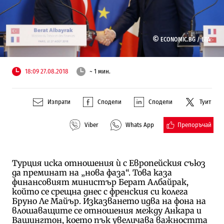
©
ECONOMIC.BG /
БТА
18:09 27.08.2018
~ 1 мин.
Изпрати
Сподели
Сподели
Туит
Препоръчай
Viber
Whats App
Турция иска отношения ѝ с Европейския съюз
да преминат на „нова фаза“. Това каза
финансовият министър Берат Албайрак,
който се срещна днес с френския си колега
Бруно Ле Майър. Изказването идва на фона на
влошаващите се отношения между Анкара и
Вашингтон, което пък увеличава важността