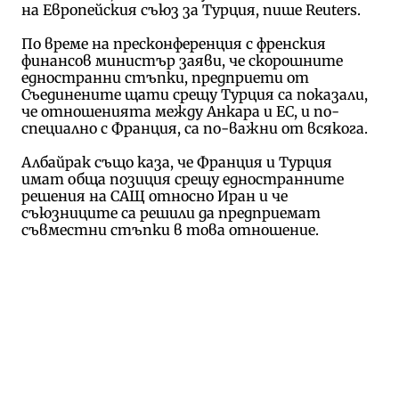
на Европейския съюз за Турция, пише Reuters.
По време на пресконференция с френския
финансов министър заяви, че скорошните
едностранни стъпки, предприети от
Съединените щати срещу Турция са показали,
че отношенията между Анкара и ЕС, и по-
специално с Франция, са по-важни от всякога.
Албайрак също каза, че Франция и Турция
имат обща позиция срещу едностранните
решения на САЩ относно Иран и че
съюзниците са решили да предприемат
съвместни стъпки в това отношение.