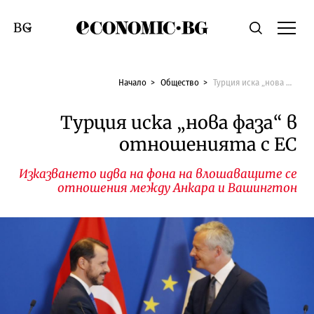
Economic.bg
Търсене
Смяна на език
Начало
Общество
Турция иска „нова фаза“ в отношенията с ЕС
Турция иска „нова фаза“ в
отношенията с ЕС
Изказването идва на фона на влошаващите се
отношения между Анкара и Вашингтон