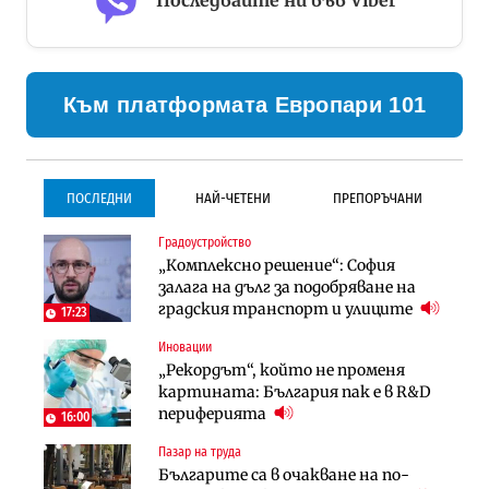
Към платформата Европари 101
ПОСЛЕДНИ
НАЙ-ЧЕТЕНИ
ПРЕПОРЪЧАНИ
Градоустройство
Градоустройство
Инфраструктура
„Комплексно решение“: София
Столична община избра
Проектирането на тунела под
залага на дълг за подобряване на
изпълнител за преместването на
Петрохан ще върви паралелно с
градския транспорт и улиците
трамвайното трасе по бул.
екологичните оценки
17:23
„Скобелев“
Иновации
Компании
Инфраструктура
„Рекордът“, който не променя
„Хювефарма“ подписа договор за
Проектирането на тунела под
картината: България пак е в R&D
придобиване на Euroapi Italy
Петрохан ще върви паралелно с
периферията
16:00
екологичните оценки
Пазар на труда
Финанси
Инфраструктура
Българите са в очакване на по-
RATE | Българският