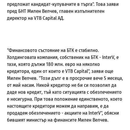
предложат кандидат-купувачите в търга". Това заяви
пред БНТ Милен Велчев, главен изпълнителен
директор на VTB Capital АД.
"Финансовото състояние на БТК е стабилно.
Холдинговата компания, собственик на БТК - InterV, е
тази, която дължи 180 млн. евро на няколко
кредитора, един от които е VTB Capital", заяви още
Милен Велчев. "Този дълг е в просрочие вече 5 месеца,
от май насам. Никой кредитор не би си позволил да
даде нов кредит, тъй като ситуацията с обезпечението
е несигурна. При това положение единственото, което
настоящите кредитори можем да направим, е да
продадем обезпечението - акциите на InterV", обясни
бившият министър на финансите Милен Велчев.