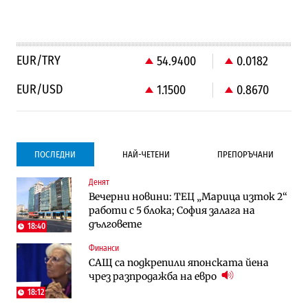
EUR/TRY
54.9400
0.0182
EUR/USD
1.1500
0.8670
ПОСЛЕДНИ
НАЙ-ЧЕТЕНИ
ПРЕПОРЪЧАНИ
Денят
Градоустройство
Компании
Вечерни новини: ТЕЦ „Марица изток 2“
Столична община избра изпълнител за
Vivacom предлага над 150 устройства с
работи с 5 блока; София залага на
преместването на трамвайното
90% отстъпка през август
дълговете
трасе по бул. „Скобелев“
18:40
Финанси
Компании
To:know
САЩ са подкрепили японската йена
Vivacom предлага над 150 устройства с
Последни дни с обозначаване на цените
чрез разпродажба на евро
90% отстъпка през август
в лева: Какво предстои?
18:12