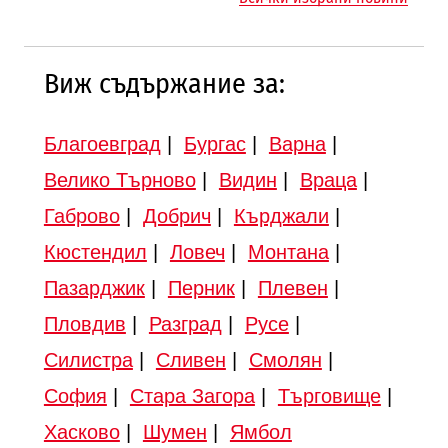
Търново
Виж съдържание за:
Благоевград
|
Бургас
|
Варна
|
Велико Търново
|
Видин
|
Враца
|
Габрово
|
Добрич
|
Кърджали
|
Кюстендил
|
Ловеч
|
Монтана
|
Пазарджик
|
Перник
|
Плевен
|
Пловдив
|
Разград
|
Русе
|
Силистра
|
Сливен
|
Смолян
|
София
|
Стара Загора
|
Търговище
|
Хасково
|
Шумен
|
Ямбол