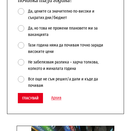
почивка тази година?
Да, цените са значително по-високи и
съкратих дни/бюджет
Да, но това не промени плановете ми за
ваканцията
Тази година няма да почивам точно заради
високите цени
Не забелязвам разлика – харча толкова,
колкото и миналата година
Все още не съм решил/а дали и къде да
почивам
Архив
ГЛАСУВАЙ