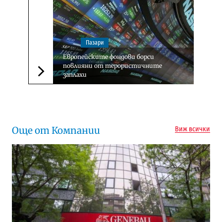
Пазари
Европейските фондови борси
повлияни от терористичните
заплахи
Следваща новина
Още от Компании
Виж всички