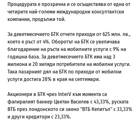
Процедурата е прозрачна и се осъществява от една от
четирите най-големи международни консултантски
компании, продължи той.
За деветмесечието БТК отчете приходи от 625 млн. лв.,
което е ръст от 4%. Оборотът на БТК се увеличава
благодарение на ръста на мобилните услуги с 9% на
годишна база. За деветмесечието БТК има над 3
милиона и 20 хиляди потребители на мобилни услуги.
Така пазарният дял на БТК по приходи от мобилни
услуги достига 28% в края на септември.
Акционери в БТК чрез InterV към момента са
фалиралият банкер Цветан Василев с 43,33%, руската
ВТБ през лондонското си звено "ВТБ Кепитъл" с 33,33%
и други кредитори с 23,33%.