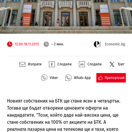
12:00 18.11.2015
~ 2 мин.
Economic.bg
Изпрати
Сподели
Сподели
Туит
Препоръчай
Viber
Whats App
Новият собственик на БТК ще стане ясен в четвъртък.
Тогава ще бъдат отворени ценовите оферти на
кандидатите. "Този, който даде най-висока цена, ще
стане собственик на 100% от акциите на БТК. А
реалната пазарна цена на телекома ще е тази, която