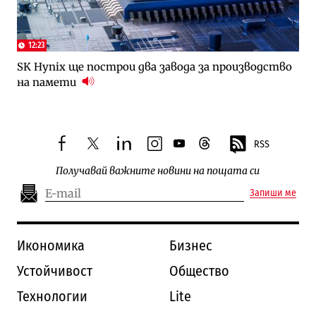
12:23
SK Hynix ще построи два завода за производство
на памети
RSS
facebook
twitter
linkedin
instagram
youtube
threads
Получавай важните новини на пощата си
Запиши ме
Икономика
Бизнес
Устойчивост
Общество
Технологии
Lite