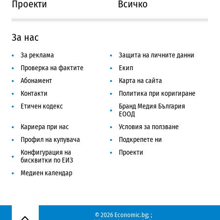
Проекти
Всичко
За нас
За реклама
Защита на личните данни
Проверка на фактите
Екип
Абонамент
Карта на сайта
Контакти
Политика при коригиране
Етичен кодекс
Бранд Медия България
ЕООД
Кариера при нас
Условия за ползване
Профил на купувача
Подкрепете ни
Конфигурация на
Проекти
бисквитки по ЕИЗ
Медиен календар
© 2026 Economic.bg;
;