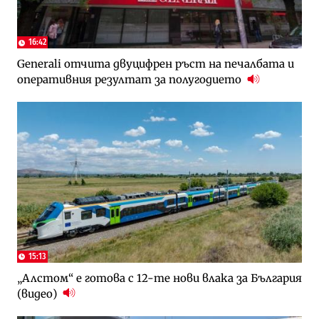
16:42
Generali отчита двуцифрен ръст на печалбата и
оперативния резултат за полугодието
15:13
„Алстом“ е готова с 12-те нови влака за България
(видео)