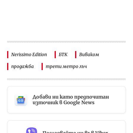
Nerissimo Edition
БТК
Виваком
продажба
трети метро лъч
Добави ни като предпочитан
източник в Google News
Последвайте ни във Viber