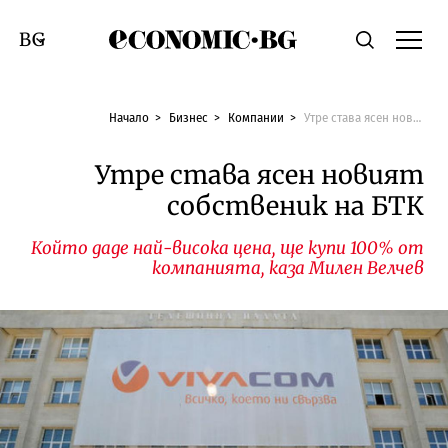
Economic.bg
Търсене
Смяна на език
Начало
Бизнес
Компании
Утре става ясен новият собственик на БТК
Утре става ясен новият
собственик на БТК
Който даде най-висока цена, ще купи 100% от
компанията, каза Милен Велчев