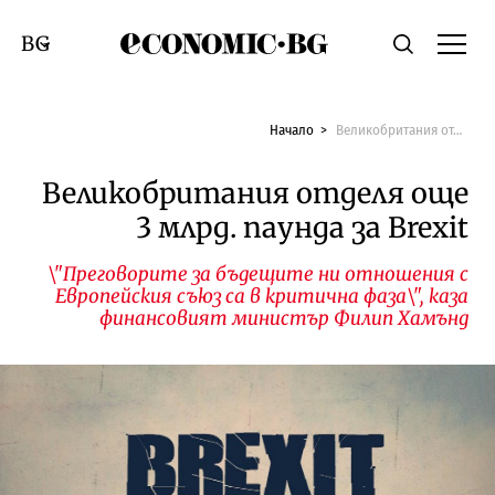
Economic.bg
Търсене
Смяна на език
Начало
Великобритания отделя още 3 млрд. паунда за Brexit
Великобритания отделя още
3 млрд. паунда за Brexit
\"Преговорите за бъдещите ни отношения с
Европейския съюз са в критична фаза\", каза
финансовият министър Филип Хамънд