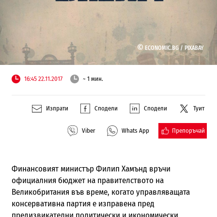
©
ECONOMIC.BG /
PIXABAY
16:45 22.11.2017
~ 1 мин.
Изпрати
Сподели
Сподели
Туит
Препоръчай
Viber
Whats App
Финансовият министър Филип Хамънд връчи
официалния бюджет на правителството на
Великобритания във време, когато управляващата
консервативна партия е изправена пред
предизвикателни политически и икономически