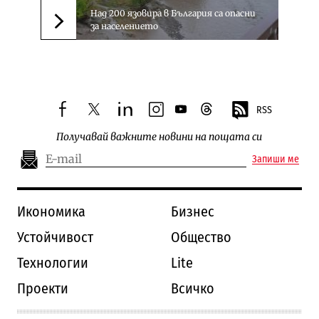
Над 200 язовира в България са опасни
за населението
Следваща новина
RSS
facebook
twitter
linkedin
instagram
youtube
threads
Получавай важните новини на пощата си
Запиши ме
Икономика
Бизнес
Устойчивост
Общество
Технологии
Lite
Проекти
Всичко