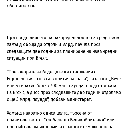
обстоятелства.
При представянето на разпределението на средствата
Хамънд обеща да отдели 3 млрд. паунда през
следващите две години за планиране на извънредни
ситуации при Brexi
t.
"Преговорите за бъдещите ни отношения с
Европейския съюз са в критична фаза", каза
той
.
„
Вече
инвестирахме близо 700 млн.
п
аунда в подготовката
на Brexit, а днес през следващите две години отдел
яме
още 3 млрд. паунда", добави
министърът
.
Хамънд накратко описа целта, търсена от
правителството - "глобалната Великобритания" или
процъфтяваща икономика с равни възможности за