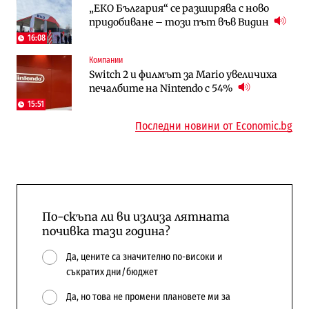
„ЕКО България“ се разширява с ново
Трафикът толкова е намалял, че големи
Жилищата в България поскъпват при
придобиване – този път във Видин
медии обмислят да се откажат
намаляващо население и все повече
напълно от Google
сгради
16:08
Компании
Публични финанси
Компании
Switch 2 и филмът за Mario увеличиха
Общините вече зависят от
А1 отново е лидер при технологичните
печалбите на Nintendo с 54%
централната власт за 75% от
компании и системните интегратори
бюджетите си
15:51
Последни новини от Economic.bg
По-скъпа ли ви излиза лятната
почивка тази година?
Да, цените са значително по-високи и
съкратих дни/бюджет
Да, но това не промени плановете ми за