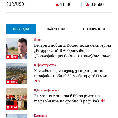
EUR/USD
1.1600
0.8660
ПОСЛЕДНИ
НАЙ-ЧЕТЕНИ
ПРЕПОРЪЧАНИ
Денят
Градоустройство
Компании
Вечерни новини: Космически център на
Столична община избра изпълнител за
Vivacom предлага над 150 устройства с
„Ендуросат“ в Доброславци;
преместването на трамвайното
90% отстъпка през август
„Топлофикация София“ e (полу)фалирала
трасе по бул. „Скобелев“
18:44
Инфраструктура
Компании
To:know
Хасково търси изход за транзитния
Vivacom предлага над 150 устройства с
Последни дни с обозначаване на цените
трафик с нови 10.5 км обход за €33 млн.
90% отстъпка през август
в лева: Какво предстои?
17:49
Публични финанси
Енергетика
Градоустройство
България е трета в ЕС по ръст на
АЕЦ „Козлодуй“ ще работи само още
Столична община избра изпълнител за
търговията на дребно (Графика)
няколко седмици, ако сушата продължи
преместването на трамвайното
трасе по бул. „Скобелев“
16:44
Компании
Digi&AI
Отрасли