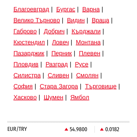
Благоевград
|
Бургас
|
Варна
|
Велико Търново
|
Видин
|
Враца
|
Габрово
|
Добрич
|
Кърджали
|
Кюстендил
|
Ловеч
|
Монтана
|
Пазарджик
|
Перник
|
Плевен
|
Пловдив
|
Разград
|
Русе
|
Силистра
|
Сливен
|
Смолян
|
София
|
Стара Загора
|
Търговище
|
Хасково
|
Шумен
|
Ямбол
EUR/TRY
54.9800
0.0182