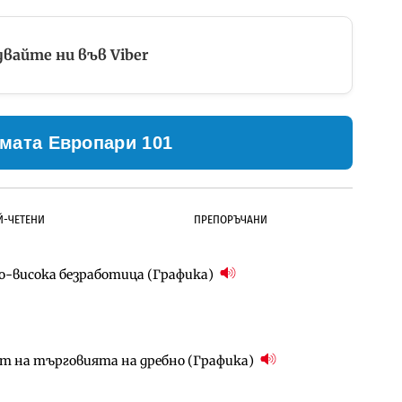
вайте ни във Viber
мата Европари 101
Й-ЧЕТЕНИ
ПРЕПОРЪЧАНИ
по-висока безработица (Графика)
ълнител за преместването на трамвайното
д Петрохан ще върви паралелно с екологичните
ст на търговията на дребно (Графика)
д Петрохан ще върви паралелно с екологичните
за придобиване на Euroapi Italy