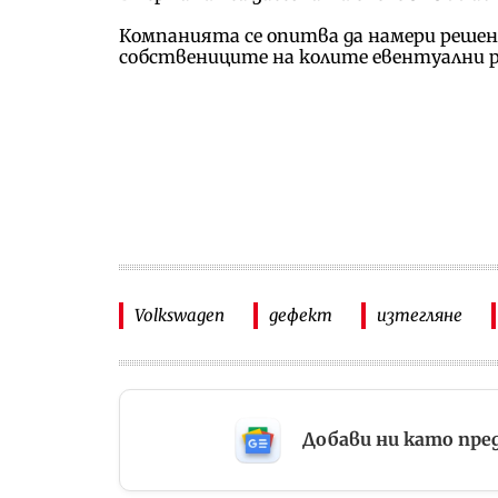
Компанията се опитва да намери решени
собствениците на колите евентуални 
Volkswagen
дефект
изтегляне
Добави ни като пре