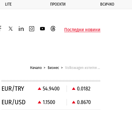
LITE
ПРОЕКТИ
ВСИЧКО
ик
Последни новини
acebook
twitter
linkedin
instagram
youtube
threads
Начало
Бизнес
Volkswagen изтегля над 70 000 коли заради опасност от запалване на покрива
EUR/TRY
54.9400
0.0182
EUR/USD
1.1500
0.8670