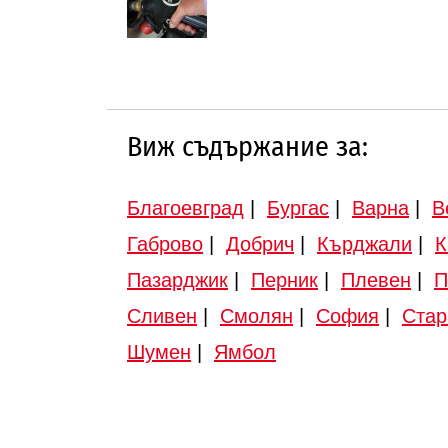
Търново
инвестиционна програма
Виж съдържание за:
Благоевград
|
Бургас
|
Варна
|
В
Габрово
|
Добрич
|
Кърджали
|
К
Пазарджик
|
Перник
|
Плевен
|
П
Сливен
|
Смолян
|
София
|
Стар
Шумен
|
Ямбол