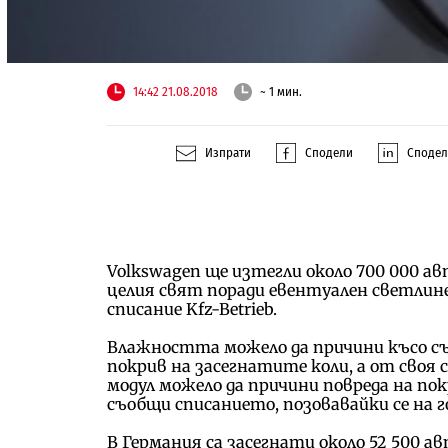
14:42 21.08.2018
~ 1 мин.
Изпрати
Сподели
Споде
Volkswagen ще изтегли около 700 000 а
целия свят поради евентуален светлин
списание Kfz-Betrieb.
Влажността можело да причини късо с
покрив на засегнатите коли, а от своя
модул можело да причини повреда на пок
съобщи списанието, позовавайки се на 
В Германия са засегнати около 52 500 а