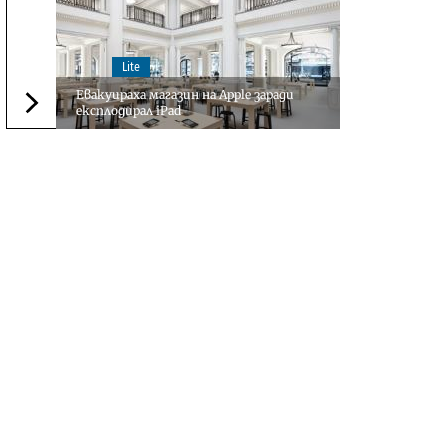
Lite
Евакуираха магазин на Apple заради
експлодирал iPad
Следваща новина