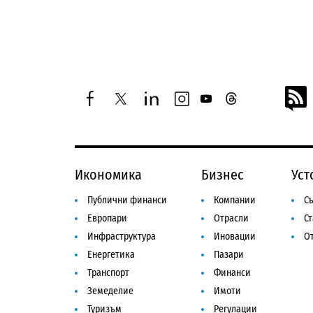
facebook
twitter
linkedin
instagram
youtube
threads
Икономика
Бизнес
Уст
Публични финанси
Компании
Съ
Европари
Отрасли
С
Инфраструктура
Иновации
От
Енергетика
Пазари
Транспорт
Финанси
Земеделие
Имоти
Туризъм
Регулации