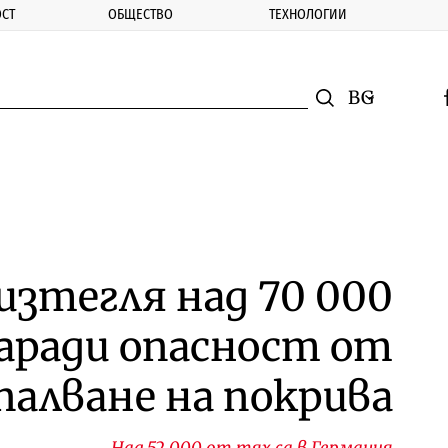
СТ
ОБЩЕСТВО
ТЕХНОЛОГИИ
nomic.bg
Търсене
Смяна на ез
f
Търси
изтегля над 70 000
заради опасност от
палване на покрива
Над 52 000 от тях са в Германия