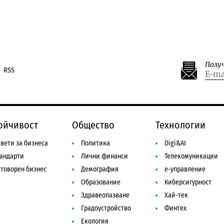
Полу
RSS
ойчивост
Общество
Технологии
вети за бизнеса
Политика
Digi&AI
тандарти
Лични финанси
Телекомуникации
говорен бизнес
Демография
е-управление
Образование
Киберсигурност
Здравеопазване
Хай-тек
Градоустройство
Финтех
Екология