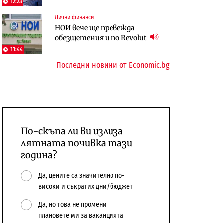
12:23
откажат напълно от Google
център в Доброславци
Лични финанси
Енергетика
НОИ вече ще превежда
Компании
Държавният ТЕЦ „Марица
обезщетения и по Revolut
„Ендуросат“ ще строи огромен
изток 2“ работи с 5 блока
11:44
космически и отбранителен
10:12
Последни новини от Economic.bg
център в Доброславци
По-скъпа ли ви излиза
лятната почивка тази
година?
Да, цените са значително по-
високи и съкратих дни/бюджет
Да, но това не промени
плановете ми за ваканцията