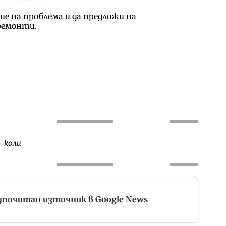
е на проблема и да предложи на
ремонти.
коли
дпочитан източник в Google News