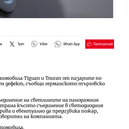
Препоръчай
ли
Туит
Viber
Whats App
втомобила Tiguan и Touran от пазарите по
ен дефект, съобщи германското търговско
ъединение на светлините на панорамния
 страна късото съединение в светодиодния
рива и евентуално да предизвика пожар,
говорител на компанията.
втомобила.