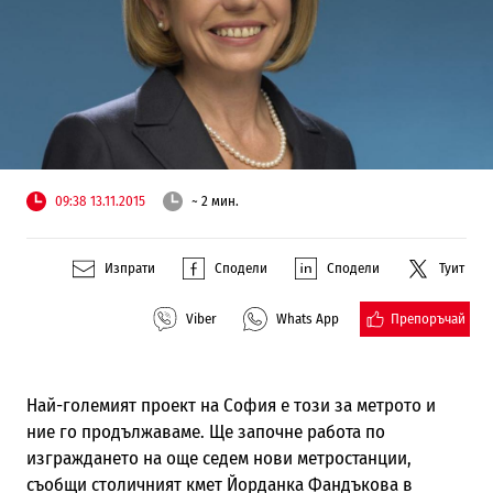
09:38 13.11.2015
~ 2 мин.
Изпрати
Сподели
Сподели
Туит
Препоръчай
Viber
Whats App
Най-големият проект на София е този за метрото и
ние го продължаваме. Ще започне работа по
изграждането на още седем нови метростанции,
съобщи столичният кмет Йорданка Фандъкова в