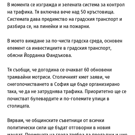
В момента се изгражда и зелената система за контрол
на трафика. Тя включва вече над 50 кръстовища.
Системата дава предимство на градския транспорт и
разбира се, на линейки и на пожарни.
В моето виждане за по-чиста градска среда, основен
елемент са инвестициите в градския транспорт,
обясни Йорданка Фандъкова.
Тя съобщи, че догодина се очакват 60 обновени
трамвайни мотриси. Столичният кмет заяви, че
снегопочистването в София ще бъде организирано
така, че да не затруднява трафика. Приоритетно ще се
почистват булевардите и по-големите улици в
столицата.
Вярвам, че общинските съветници от всички
политически сили ще бъдат отговорни в новия
мандат. Промяната на града трябва да продължи и ние