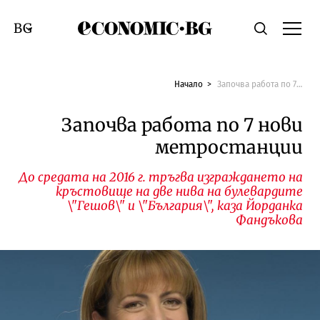
Economic.bg
Търсене
Смяна на език
Начало
Започва работа по 7 нови метростанции
Започва работа по 7 нови
метростанции
До средата на 2016 г. тръгва изграждането на
кръстовище на две нива на булевардите
\"Гешов\" и \"България\", каза Йорданка
Фандъкова