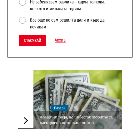
Не забелязвам разлика – харча толкова,
колкото и миналата година
Все още не съм решил/а дали и къде да
почивам
Архив
ГЛАСУВАЙ
Пазари
Доларът пада, но инвеститорите са
настроени оптимистично
Следваща новина