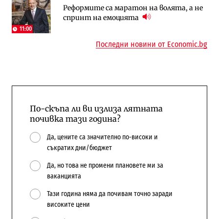
Реформите са маратон на волята, а не
Държавният ТЕЦ „Марица изток 2“
„Ендуросат“ ще строи огромен
спринт на емоцията
работи с 5 блока
космически и отбранителен център в
Доброславци
11:00
Последни новини от Economic.bg
По-скъпа ли ви излиза лятната
почивка тази година?
Да, цените са значително по-високи и
съкратих дни/бюджет
Да, но това не промени плановете ми за
ваканцията
Тази година няма да почивам точно заради
високите цени