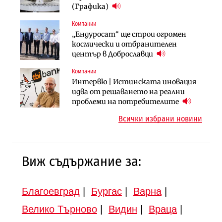
няколко седмици, ако сушата
България продължава да се охлажда
(Графика)
продължи
(Графика)
Компании
Компании
Публични финанси
„Ендуросат“ ще строи огромен
„Хювефарма“ подписа договор за
След 20 години застой: Данъчните
космически и отбранителен
придобиване на Euroapi Italy
оценки на имотите може да бъдат
център в Доброславци
вдигнати
Компании
Инфраструктура
Инфраструктура
Интервю | Истинската иновация
АПИ възложи промяната на
Вторият мост над Варненското
идва от решаването на реални
парцеларния план за
езеро става част от бъдещата
проблеми на потребителите
магистралата Русе – Велико
магистрала „Черно море“
Всички избрани новини
Търново
Виж съдържание за:
Благоевград
|
Бургас
|
Варна
|
Велико Търново
|
Видин
|
Враца
|