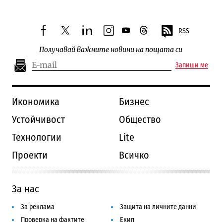
RSS
facebook
twitter
linkedin
instagram
youtube
threads
Получавай важните новини на пощата си
Запиши ме
Икономика
Бизнес
Устойчивост
Общество
Технологии
Lite
Проекти
Всичко
За нас
За реклама
Защита на личните данни
Проверка на фактите
Екип