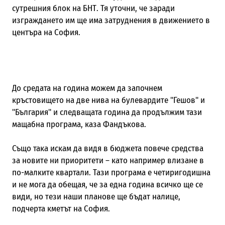
сутрешния блок на БНТ. Тя уточни, че заради
изграждането им ще има затруднения в движението в
центъра на София.
До средата на година можем да започнем
кръстовището на две нива на булевардите "Гешов" и
"България" и следващата година да продължим тази
мащабна програма, каза Фандъкова.
Също така искам да видя в бюджета повече средства
за новите ни приоритети – като например влизане в
по-малките квартали. Тази програма е четиригодишна
и не мога да обещая, че за една година всичко ще се
види, но тези наши планове ще бъдат налице,
подчерта кметът на София.