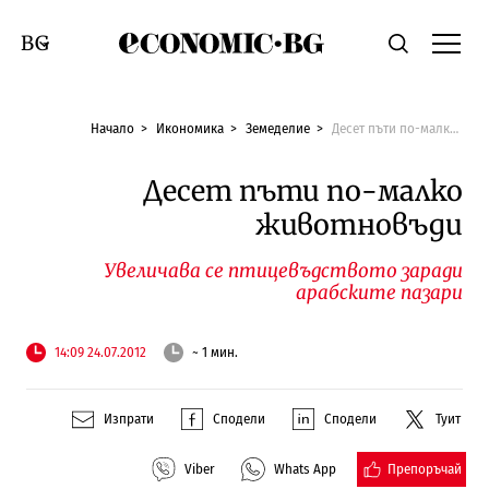
Economic.bg
Търсене
Смяна на език
Начало
Икономика
Земеделие
Десет пъти по-малко животновъди
Десет пъти по-малко
животновъди
Увеличава се птицевъдството заради
арабските пазари
14:09 24.07.2012
~ 1 мин.
Изпрати
Сподели
Сподели
Туит
Препоръчай
Viber
Whats App