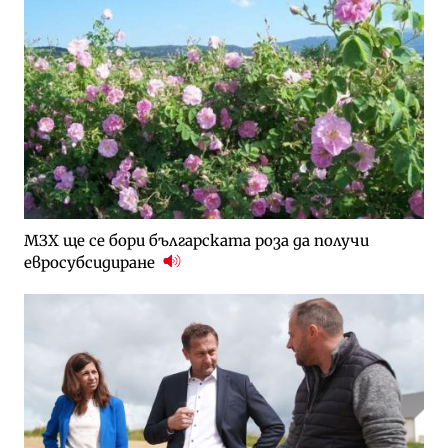
МЗХ ще се бори българската роза да получи
евросубсидиране