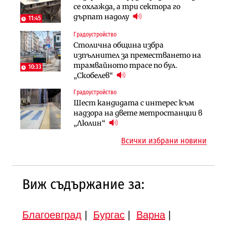
АЕЦ „Козлодуй“ ще работи само още
се охлажда, а три сектора го
оценки на имотите може да бъдат
няколко седмици, ако сушата
дърпат надолу
вдигнати
11:45
продължи
Градоустройство
Финанси
Инфраструктура
Столична община избра
Ипотечното кредитиране в
АПИ възложи промяната на
изпълнител за преместването на
България продължава да се охлажда
парцеларния план за
трамвайното трасе по бул.
(Графика)
10:33
магистралата Русе – Велико
„Скобелев“
Инфраструктура
Търново
Градоустройство
Вторият мост над Варненското
Градоустройство
Шест кандидата с интерес към
езеро става част от бъдещата
Шест кандидата с интерес към
надзора на двете метростанции в
магистрала „Черно море“
надзора на двете метростанции в
„Люлин“
„Люлин“
Всички избрани новини
Виж съдържание за:
Благоевград
|
Бургас
|
Варна
|