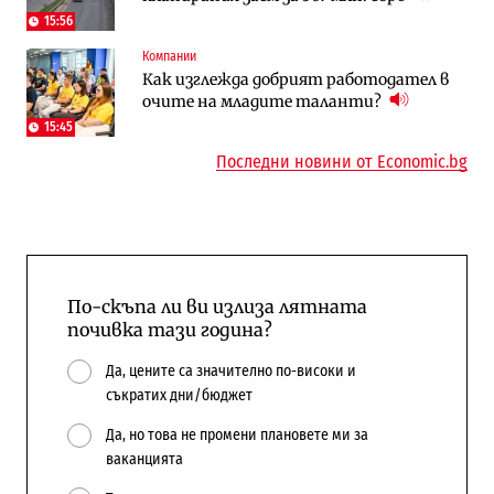
15:56
To:know
Компании
Компании
Последни дни с обозначаване на цените
А1 отново е лидер при технологичните
Как изглежда добрият работодател в
в лева: Какво предстои?
компании и системните интегратори
очите на младите таланти?
15:45
Последни новини от Economic.bg
По-скъпа ли ви излиза лятната
почивка тази година?
Да, цените са значително по-високи и
съкратих дни/бюджет
Да, но това не промени плановете ми за
ваканцията