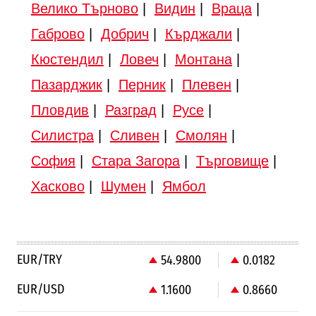
Велико Търново
|
Видин
|
Враца
|
Габрово
|
Добрич
|
Кърджали
|
Кюстендил
|
Ловеч
|
Монтана
|
Пазарджик
|
Перник
|
Плевен
|
Пловдив
|
Разград
|
Русе
|
Силистра
|
Сливен
|
Смолян
|
София
|
Стара Загора
|
Търговище
|
Хасково
|
Шумен
|
Ямбол
EUR/TRY
54.9800
0.0182
EUR/USD
1.1600
0.8660