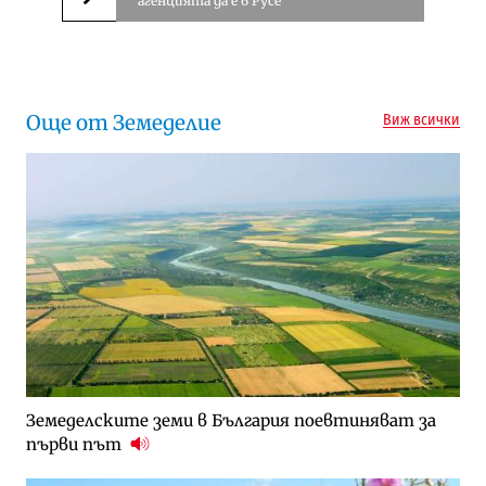
агенцията да е в Русе
Следваща новина
Още от Земеделие
Виж всички
Земеделските земи в България поевтиняват за
първи път