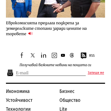
Еврокомисията предлага подкрепа за
земеделските стопани заради цените на
торовете
RSS
facebook
twitter
linkedin
instagram
youtube
threads
Получавай важните новини на пощата си
Запиши ме
Икономика
Бизнес
Устойчивост
Общество
Технологии
Lite