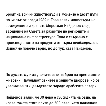
Броят на всички животновъди в момента е десет пъти
по-малък от преди 1989 г. Това заяви министърът на
земеделието и храните Мирослав Найденов след
заседание на Съвета за развитие на регионите и
национална инфраструктура. Това е свързано с
производството на продукти от първа необходимост.
Изнасяме повече зърно, но до тук, каза Найденов.
По думите му има увеличаване на броя на преживните
животни. Намаляват свинете в задните дворове, но се
увеличава птицевъдството заради арабските пазари.
Найденов заяви, че 30 лева е субсидията на овца, на
крава сумата стига почти до 300 лева, като началната