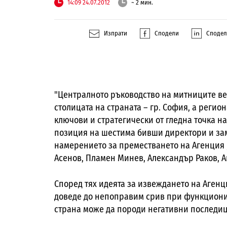
14:09 24.07.2012
~ 2 мин.
Изпрати
Сподели
Споде
"Централното ръководство на митниците веч
столицата на страната – гр. София, а регио
ключови и стратегически от гледна точка на
позиция на шестима бивши директори и за
намерението за преместването на Агенция 
Асенов, Пламен Минев, Александър Раков, А
Според тях идеята за извеждането на Агенц
доведе до непоправим срив при функционир
страна може да породи негативни последици