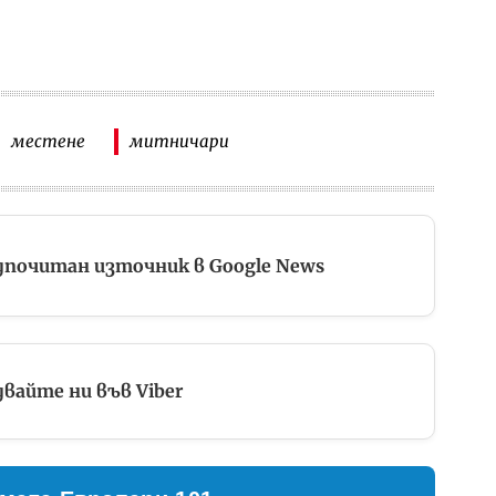
местене
митничари
дпочитан източник в Google News
вайте ни във Viber