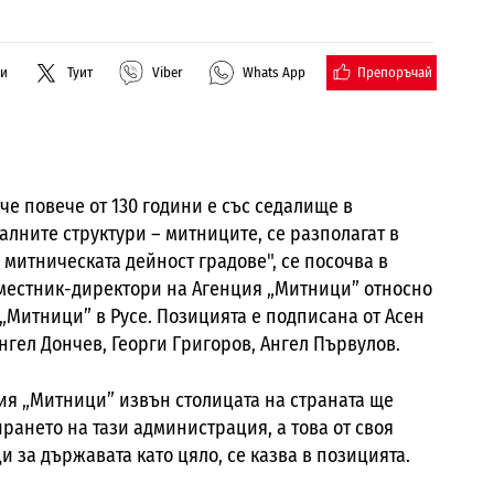
Препоръчай
ли
Туит
Viber
Whats App
е повече от 130 години е със седалище в
налните структури – митниците, се разполагат в
 митническата дейност градове", се посочва в
местник-директори на Агенция „Митници” относно
„Митници” в Русе
. Позицията е подписана от Асен
нгел Дончев, Георги Григоров, Ангел Първулов.
ия „Митници” извън столицата на страната ще
ането на тази администрация, а това от своя
 за държавата като цяло, се казва в позицията.