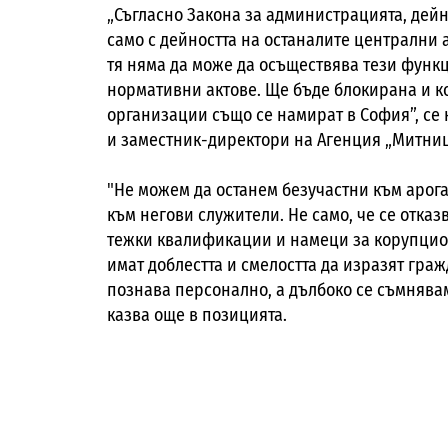
„Съгласно Закона за администрацията, дейн
само с дейността на останалите централни 
тя няма да може да осъществява тези функц
нормативни актове. Ще бъде блокирана и к
организации също се намират в София”, се
и заместник-директори на Агенция „Митниц
"Не можем да останем безучастни към арог
към негови служители. Не само, че се отказ
тежки квалификации и намеци за корупцион
имат доблестта и смелостта да изразят гра
познава персонално, а дълбоко се съмняваме
казва още в позицията.