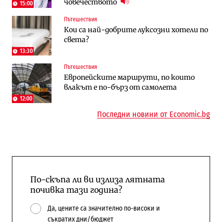
човечеството
Доброславци
15:00
Пътешествия
Енергетика
Компании
Кои са най-добрите луксозни хотели по
Държавният ТЕЦ „Марица изток 2“
„Ендуросат“ ще строи огромен
света?
работи с 5 блока
космически и отбранителен център в
Доброславци
13:30
Пътешествия
Енергетика
Регулации
Европейските маршрути, по които
АЕЦ „Козлодуй“ ще работи само още
Лекарствата за редки болести
влакът е по-бърз от самолета
няколко седмици, ако сушата продължи
попадат в капан на обществените
поръчки?
12:00
Последни новини от Economic.bg
По-скъпа ли ви излиза лятната
почивка тази година?
Да, цените са значително по-високи и
съкратих дни/бюджет