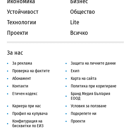
Икономика
Бизнес
Устойчивост
Общество
Технологии
Lite
Проекти
Всичко
За нас
За реклама
Защита на личните данни
Проверка на фактите
Екип
Абонамент
Карта на сайта
Контакти
Политика при коригиране
Етичен кодекс
Бранд Медия България
ЕООД
Кариера при нас
Условия за ползване
Профил на купувача
Подкрепете ни
Конфигурация на
Проекти
бисквитки по ЕИЗ