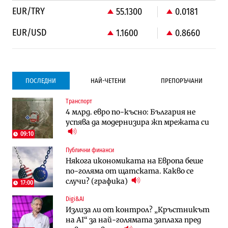
EUR/TRY
55.1300
0.0181
EUR/USD
1.1600
0.8660
ПОСЛЕДНИ
НАЙ-ЧЕТЕНИ
ПРЕПОРЪЧАНИ
Транспорт
Градоустройство
Компании
4 млрд. евро по-късно: България не
Столична община избра изпълнител за
Vivacom предлага над 150 устройства с
успява да модернизира жп мрежата си
преместването на трамвайното
90% отстъпка през август
трасе по бул. „Скобелев“
09:10
Публични финанси
Компании
Градоустройство
Някога икономиката на Европа беше
Vivacom предлага над 150 устройства с
Столична община избра изпълнител за
по-голяма от щатската. Какво се
90% отстъпка през август
преместването на трамвайното
случи? (графика)
трасе по бул. „Скобелев“
17:00
Digi&AI
Компании
Енергетика
Излиза ли от контрол? „Кръстникът
„Ендуросат“ ще строи огромен
Държавният ТЕЦ „Марица изток 2“
на AI“ за най-голямата заплаха пред
космически и отбранителен център в
работи с 5 блока