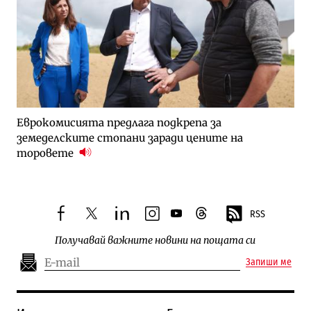
Еврокомисията предлага подкрепа за
земеделските стопани заради цените на
торовете
RSS
facebook
twitter
linkedin
instagram
youtube
threads
Получавай важните новини на пощата си
Запиши ме