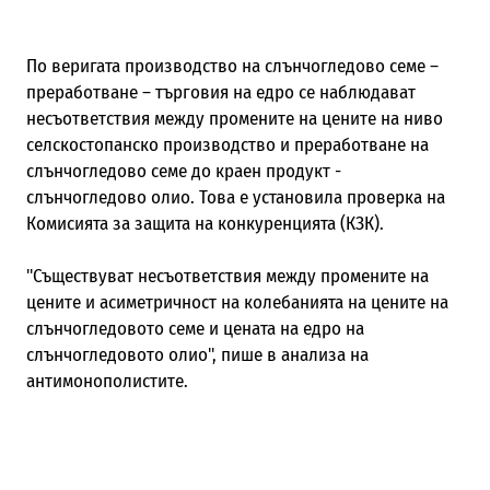
По веригата производство на слънчогледово семе –
преработване –
търговия на едро се наблюдават
несъответствия между промените на цените на ниво
селскостопанско производство и преработване на
слънчогледово семе до краен продукт
-
слънчогледово олио. Това е
установила проверка на
Комисията за защита на конкуренцията (КЗК).
"Съществуват несъответствия между промените на
цените и асиметричност на колебанията на цените на
слънчогледовото семе и цената на едро на
слънчогледовото олио", пише в анализа на
антимонополистите.