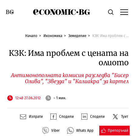
Economic.bg
Търсене
Смяна на език
Начало
Икономика
Земеделие
КЗК: Има проблем с цената на олиото
КЗК: Има проблем с цената на
олиото
Антимонополната комисия разследва "Бисер
Олива", "Звезда" и "Калиакра" за картел
12:48 27.06.2012
~ 1 мин.
Изпрати
Сподели
Сподели
Туит
Препоръчай
Viber
Whats App