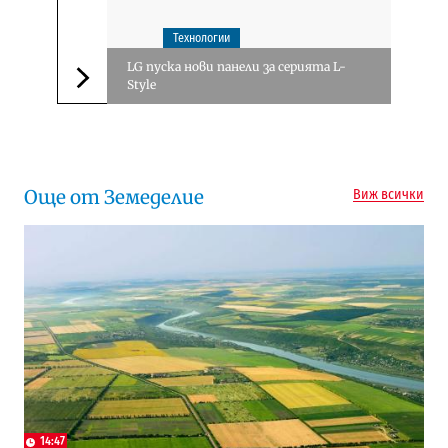
Технологии
LG пуска нови панели за серията L-
Style
Следваща новина
Още от Земеделие
Виж всички
14:47