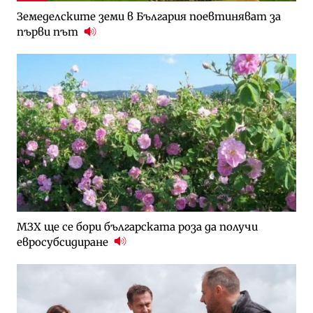
Земеделските земи в България поевтиняват за
първи път
МЗХ ще се бори българската роза да получи
евросубсидиране