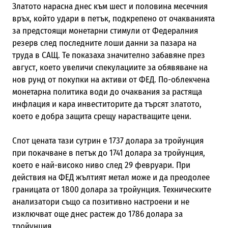
Златото нарасна днес към шест и половина месечния
връх, който удари в петък, подкрепено от очакванията
за предстоящи монетарни стимули от Федералния
резерв след последните лоши данни за пазара на
труда в САЩ. Те показаха значително забавяне през
август, което увеличи спекулациите за обявяване на
нов рунд от покупки на активи от ФЕД. По-облекчена
монетарна политика води до очаквания за растяща
инфлация и кара инвеститорите да търсят златото,
което е добра защита срещу нарастващите цени.
Спот цената тази сутрин е 1737 долара за тройунция
при покачване в петък до 1741 долара за тройунция,
което е най-високо ниво след 29 февруари. При
действия на ФЕД жълтият метал може и да преодолее
границата от 1800 долара за тройунция. Техническите
анализатори също са позитивно настроени и не
изключват още днес растеж до 1786 долара за
тройунция.