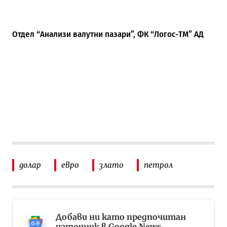
Отдел “Анализи валутни пазари”, ФК “Логос-ТМ” АД
долар
евро
злато
петрол
Добави ни като предпочитан
източник в Google News