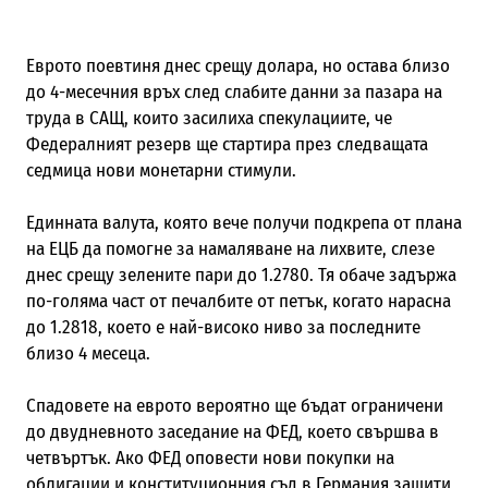
Еврото поевтиня днес срещу долара, но остава близо
до 4-месечния връх след слабите данни за пазара на
труда в САЩ, които засилиха спекулациите, че
Федералният резерв ще стартира през следващата
седмица нови монетарни стимули.
Единната валута, която вече получи подкрепа от плана
на ЕЦБ да помогне за намаляване на лихвите, слезе
днес срещу зелените пари до 1.2780. Тя обаче задържа
по-голяма част от печалбите от петък, когато нарасна
до 1.2818, което е най-високо ниво за последните
близо 4 месеца.
Спадовете на еврото вероятно ще бъдат ограничени
до двудневното заседание на ФЕД, което свършва в
четвъртък. Ако ФЕД оповести нови покупки на
облигации и конституционния съд в Германия защити