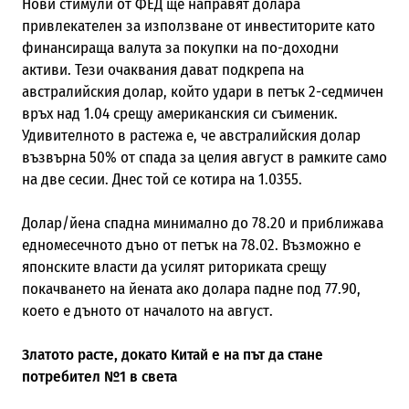
Нови стимули от ФЕД ще направят долара
привлекателен за използване от инвеститорите като
финансираща валута за покупки на по-доходни
активи. Тези очаквания дават подкрепа на
австралийския долар, който удари в петък 2-седмичен
връх над 1.04 срещу американския си съименик.
Удивителното в растежа е, че австралийския долар
възвърна 50% от спада за целия август в рамките само
на две сесии. Днес той се котира на 1.0355.
Долар/йена спадна минимално до 78.20 и приближава
едномесечното дъно от петък на 78.02. Възможно е
японските власти да усилят риториката срещу
покачването на йената ако долара падне под 77.90,
което е дъното от началото на август.
Златото расте, докато Китай е на път да стане
потребител №1 в света