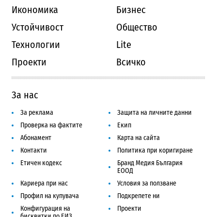
Икономика
Бизнес
Устойчивост
Общество
Технологии
Lite
Проекти
Всичко
За нас
За реклама
Защита на личните данни
Проверка на фактите
Екип
Абонамент
Карта на сайта
Контакти
Политика при коригиране
Етичен кодекс
Бранд Медия България
ЕООД
Кариера при нас
Условия за ползване
Профил на купувача
Подкрепете ни
Конфигурация на
Проекти
бисквитки по ЕИЗ