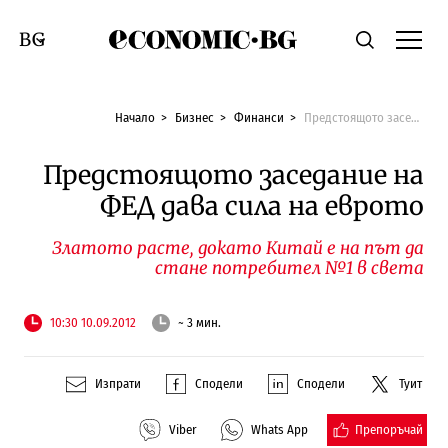
Economic.bg
Търсене
Смяна на език
Начало
Бизнес
Финанси
Предстоящото заседание на ФЕД дава сила на еврото
Предстоящото заседание на
ФЕД дава сила на еврото
Златото расте, докато Китай е на път да
стане потребител №1 в света
10:30 10.09.2012
~ 3 мин.
Изпрати
Сподели
Сподели
Туит
Препоръчай
Viber
Whats App