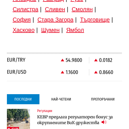
Силистра
|
Сливен
|
Смолян
|
София
|
Стара Загора
|
Търговище
|
Хасково
|
Шумен
|
Ямбол
EUR/TRY
54.9800
0.0182
EUR/USD
1.1600
0.8660
ПОСЛЕДНИ
НАЙ-ЧЕТЕНИ
ПРЕПОРЪЧАНИ
Регулации
Градоустройство
Компании
КЕВР предлага регулаторен бонус за
Столична община избра изпълнител за
Vivacom предлага над 150 устройства с
окрупнените ВиК дружества
преместването на трамвайното
90% отстъпка през август
трасе по бул. „Скобелев“