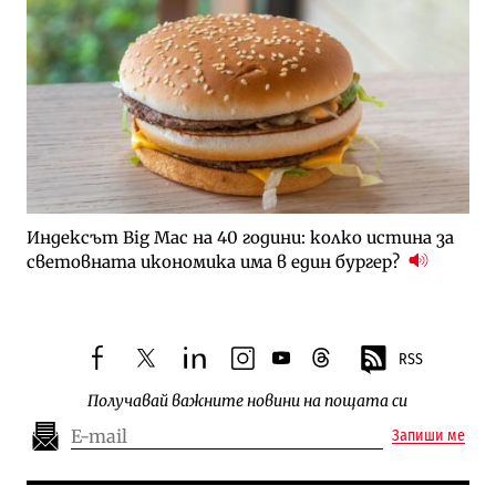
Индексът Big Mac на 40 години: колко истина за
световната икономика има в един бургер?
RSS
facebook
twitter
linkedin
instagram
youtube
threads
Получавай важните новини на пощата си
Запиши ме