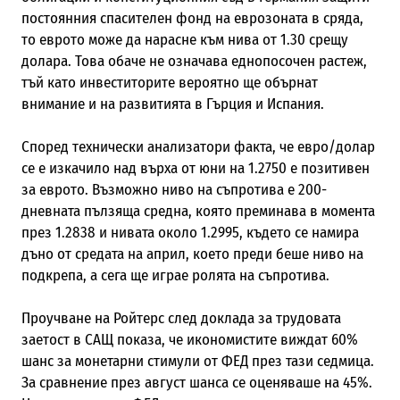
постоянния спасителен фонд на еврозоната в сряда,
то еврото може да нарасне към нива от 1.30 срещу
долара. Това обаче не означава еднопосочен растеж,
тъй като инвеститорите вероятно ще обърнат
внимание и на развитията в Гърция и Испания.
Според технически анализатори факта, че евро/долар
се е изкачило над върха от юни на 1.2750 е позитивен
за еврото. Възможно ниво на съпротива е 200-
дневната пълзяща средна, която преминава в момента
през 1.2838 и нивата около 1.2995, където се намира
дъно от средата на април, което преди беше ниво на
подкрепа, а сега ще играе ролята на съпротива.
Проучване на Ройтерс след доклада за трудовата
заетост в САЩ показа, че икономистите виждат 60%
шанс за монетарни стимули от ФЕД през тази седмица.
За сравнение през август шанса се оценяваше на 45%.