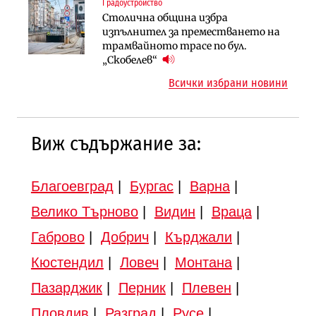
Градоустройство
Инфраструктура
Търново
Столична община избра
Вторият мост над Варненското
Градоустройство
изпълнител за преместването на
езеро става част от бъдещата
Шест кандидата с интерес към
трамвайното трасе по бул.
магистрала „Черно море“
надзора на двете метростанции в
„Скобелев“
„Люлин“
Всички избрани новини
Виж съдържание за:
Благоевград
|
Бургас
|
Варна
|
Велико Търново
|
Видин
|
Враца
|
Габрово
|
Добрич
|
Кърджали
|
Кюстендил
|
Ловеч
|
Монтана
|
Пазарджик
|
Перник
|
Плевен
|
Пловдив
|
Разград
|
Русе
|