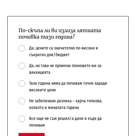
По-скъпа ли ви излиза лятната
почивка тази година?
Да, цените са значително по-високи и
съкратих дни/бюджет
Да, но това не промени плановете ми за
ваканцията
Тази година няма да почивам точно заради
високите цени
Не забелязвам разлика – харча толкова,
колкото и миналата година
Все още не съм решил/а дали и къде да
почивам