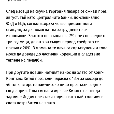
След месеци на скучна търговия пазара се оживи през
август, тъй като централните банки, по-специално
ФЕД и ЕЦБ, сигнализираха че ще приемат нови
стимули, за да помогнат на затруднените си
икономики. Златото поскъпна със 7% през последните
три седмици, докато за същия период среброто се
покачи с 20%. В момента те вече са свръхкупени и това
може да доведе до частични корекции в следствие
теглене на печалби.
При другите новини нетният износ на злато от Хонг-
Конг към Китай през юли нарасна с 13% за месеца до
46 тона, второто най-високо ниво през тази година
след април. Това сигнализира, че Китай е на път да
задмине Индия през тази година като най-големия в
света потребител на злато.