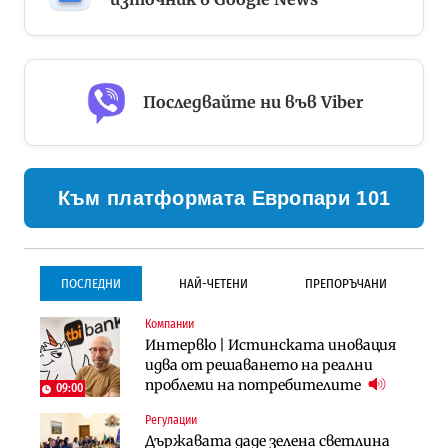
Последвайте ни във Viber
Към платформата Европари 101
ПОСЛЕДНИ
НАЙ-ЧЕТЕНИ
ПРЕПОРЪЧАНИ
Компании
Инфраструктура
Инфраструктура
Интервю | Истинската иновация
Проектирането на тунела под
Проектирането на тунела под
идва от решаването на реални
Петрохан ще върви паралелно с
Петрохан ще върви паралелно с
проблеми на потребителите
екологичните оценки
екологичните оценки
09:00
Регулации
Градоустройство
Компании
Държавата даде зелена светлина
Столична община избра
„Хювефарма“ подписа договор за