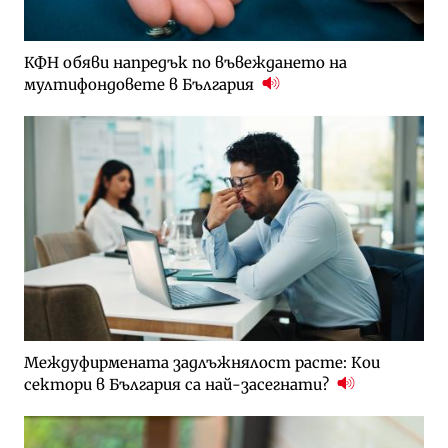
КФН обяви напредък по въвеждането на
мултифондовете в България
Междуфирмената задлъжнялост расте: Кои
сектори в България са най-засегнати?