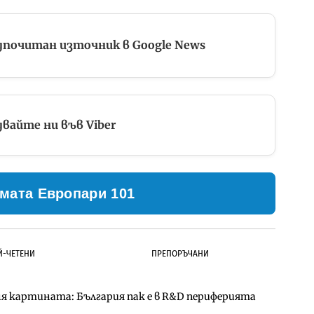
дпочитан източник в Google News
вайте ни във Viber
мата Европари 101
Й-ЧЕТЕНИ
ПРЕПОРЪЧАНИ
ня картината: България пак е в R&D периферията
ълнител за преместването на трамвайното
д Петрохан ще върви паралелно с екологичните