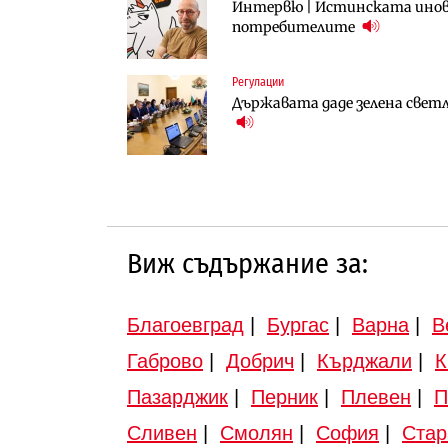
Интервю | Истинската инова
„Ендуросат“ ще строи огром
Вторият мост над Варненск
потребителите
Доброславци
„Черно море“
Регулации
Инфраструктура
Публични финанси
Държавата даде зелена светл
АПИ възложи промяната на п
Регионалният министър пое
Търново
инвестиционна програма
Виж съдържание за:
Благоевград
|
Бургас
|
Варна
|
В
Габрово
|
Добрич
|
Кърджали
|
К
Пазарджик
|
Перник
|
Плевен
|
П
Сливен
|
Смолян
|
София
|
Стар