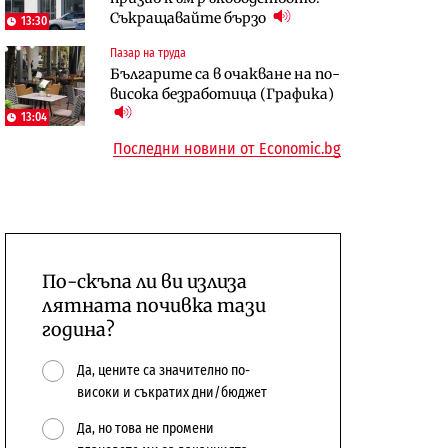
Съкращавайте бързо
откажат напълно от Google
център в Доброславци
13:30
Пазар на труда
Енергетика
Компании
Българите са в очакване на по-
Държавният ТЕЦ „Марица
„Ендуросат“ ще строи огромен
висока безработица (Графика)
изток 2“ работи с 5 блока
космически и отбранителен
13:04
10:12
център в Доброславци
Последни новини от Economic.bg
По-скъпа ли ви излиза
лятната почивка тази
година?
Да, цените са значително по-
високи и съкратих дни/бюджет
Да, но това не промени