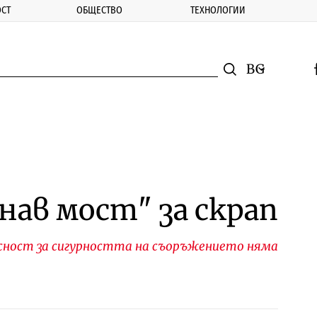
СТ
ОБЩЕСТВО
ТЕХНОЛОГИИ
nomic.bg
Търсене
Смяна на ез
f
Търси
нав мост" за скрап
сност за сигурността на съоръжението няма