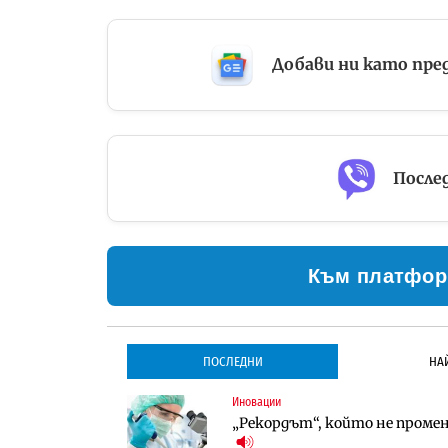
Добави ни като пре
Послед
Към платфор
ПОСЛЕДНИ
НА
Иновации
Градоустройство
Инфраструктура
„Рекордът“, който не проме
Столична община избра изп
Проектирането на тунела по
трасе по бул. „Скобелев“
оценки