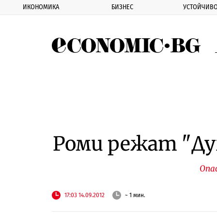
ИКОНОМИКА
БИЗНЕС
УСТОЙЧИВО
Eco
Роми режат "Ду
Опа
17:03 14.09.2012
~ 1 мин.