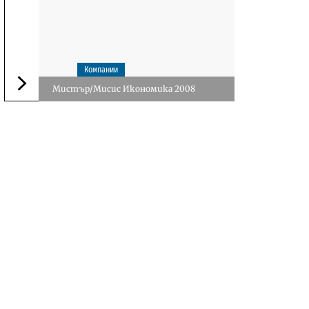
Компании
Мистър/Мисис Икономика 2008
Следваща новина