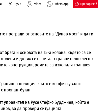
Препоръчай
ли
Туит
Viber
Whats App
те прегради от основите на "Дунав мост" и да ги
т брега и основата на 15-а колона, където са се
голени и до тях се е стигало сравнително лесно.
ните конструкции, ромите са изкопали траншея,
Гранична полиция, който е конфискувал и
 с пропан-бутан.
ят управител на Русе Стефко Бурджиев, който е
инов, за да провери ситуацията.