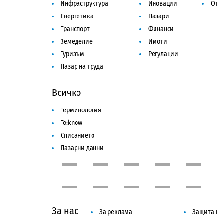
Инфраструктура
Иновации
От
Енергетика
Пазари
Транспорт
Финанси
Земеделие
Имоти
Туризъм
Регулации
Пазар на труда
Всичко
Терминология
To:know
Списанието
Пазарни данни
За нас
За реклама
Защита 