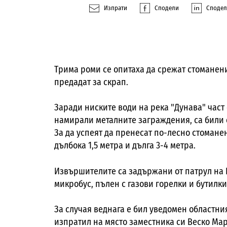
Изпрати
Сподели
Споде
Трима роми се опитаха да срежат стоманени
предадат за скрап.
Заради ниските води на река "Дунава" част о
намирали металните заграждения, са били о
За да успеят да пренесат по-лесно стомане
дълбока 1,5 метра и дълга 3-4 метра.
Извършителите са задържани от патрул на 
микробус, пълен с газови горелки и бутилки
За случая веднага е бил уведомен областни
изпратил на място заместника си Веско Мар