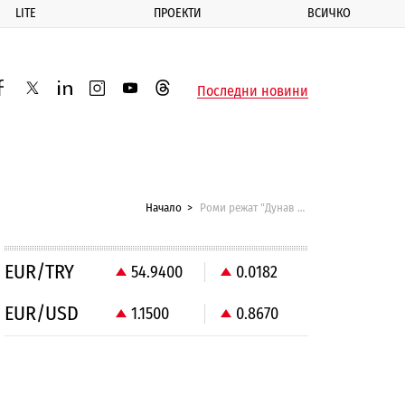
LITE
ПРОЕКТИ
ВСИЧКО
ик
Последни новини
acebook
twitter
linkedin
instagram
youtube
threads
Начало
Роми режат "Дунав мост" за скрап
EUR/TRY
54.9400
0.0182
EUR/USD
1.1500
0.8670