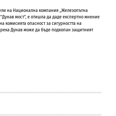
тели на Национална компания „Железопътна
"Дунав мост", е отишла да даде експертно мнение
на комисията опасност за сигурността на
 река Дунав може да бъде подкопан защитният