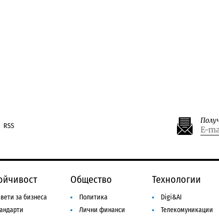
Полу
RSS
ойчивост
Общество
Технологии
вети за бизнеса
Политика
Digi&AI
тандарти
Лични финанси
Телекомуникации