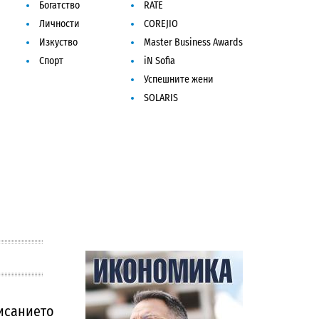
Богатство
RATE
Личности
COREJIO
Изкуство
Master Business Awards
Спорт
iN Sofia
Успешните жени
SOLARIS
исанието