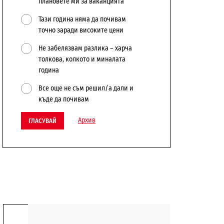
плановете ми за ваканцията
Тази година няма да почивам
точно заради високите цени
Не забелязвам разлика – харча
толкова, колкото и миналата
година
Все още не съм решил/а дали и
къде да почивам
Архив
ГЛАСУВАЙ