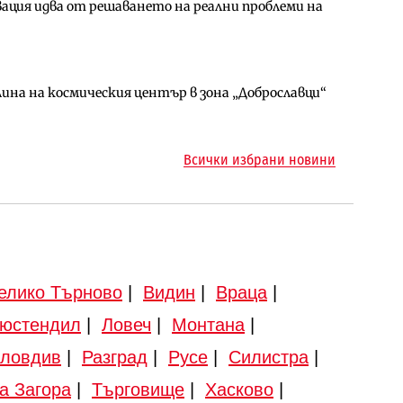
ция идва от решаването на реални проблеми на
ен космически и отбранителен център в
ото езеро става част от бъдещата магистрала
ина на космическия център в зона „Доброславци“
арцеларния план за магистралата Русе – Велико
ма „на ръчно управление“ общинската
Всички избрани новини
елико Търново
|
Видин
|
Враца
|
юстендил
|
Ловеч
|
Монтана
|
ловдив
|
Разград
|
Русе
|
Силистра
|
а Загора
|
Търговище
|
Хасково
|