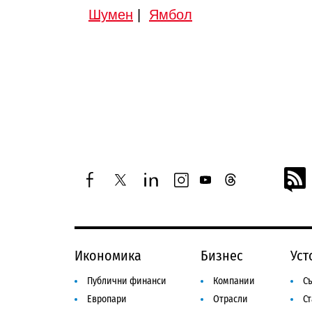
Шумен
|
Ямбол
facebook
twitter
linkedin
instagram
youtube
threads
Икономика
Бизнес
Уст
Публични финанси
Компании
Съ
Европари
Отрасли
С