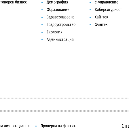
говорен бизнес
Демография
е-управление
Образование
Киберсигурност
Здравеопазване
Хай-тек
Градоустройство
Финтех
Екология
Администрация
Сп
на личните данни
Проверка на фактите