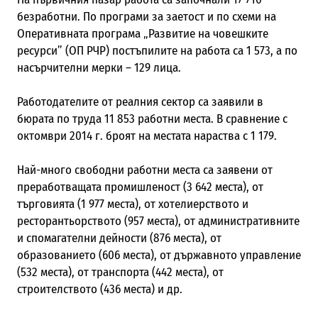
безработни.
По програми за заетост и по схеми на
Оперативната програма „Развитие на човешките
ресурси” (ОП РЧР) постъпилите на работа са 1 573
, а по
насърчителни мерки – 129 лица.
Работодателите от реалния сектор са заявили в
бюрата по труда 11 853 работни места. В сравнение с
октомври 2014 г. броят на местата нараства с 1 179.
Най-много свободни работни места са заявени от
преработващата промишленост (3 642 места), от
търговията (1 977 места), от хотелиерството и
ресторантьорството (957 места), от административните
и спомагателни дейности (876 места), от
образованието (606 места), от държавното управление
(532 места), от транспорта (442 места), от
строителството (436 места) и др.