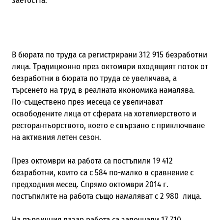
заетостта.
В бюрата по труда са регистрирани 312 915 безработни
лица.
Традиционно през октомври входящият поток от
безработни в бюрата по труда се увеличава, а
търсенето на труд в реалната икономика намалява.
По-съществено през месеца се увеличават
освободените лица от сферата на хотелиерството и
ресторантьорството, което е свързано с приключване
на активния летен сезон.
През октомври на работа са постъпили 19 412
безработни, които са с 584 по-малко в сравнение с
предходния месец. Спрямо октомври 2014 г.
постъпилите на работа също намаляват с 2 980
лица.
На п
ървичния пазар работа
са започнали 17 710