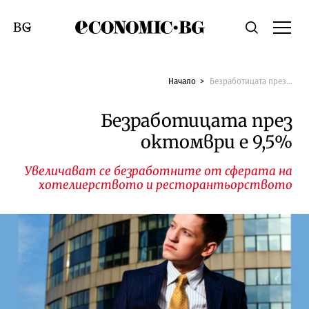
Economic.bg
Търсене
Смяна на език
Начало
Безработицата през октомври е 9,5%
Безработицата през
октомври е 9,5%
Увеличават се безработните от сферата на
хотелиерството и ресторантьорството