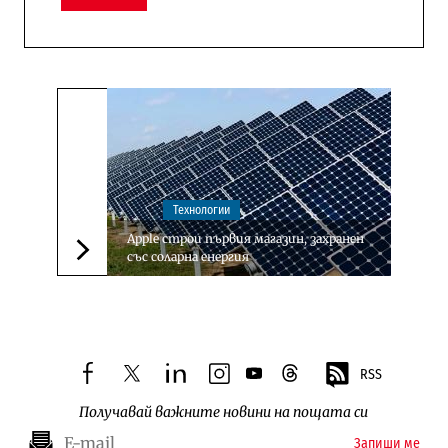
Технологии
Apple строи първия магазин, захранен
със соларна енергия
Следваща новина
RSS
facebook
twitter
linkedin
instagram
youtube
threads
Получавай важните новини на пощата си
Запиши ме