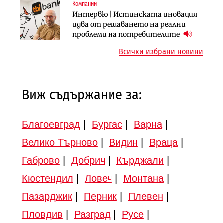
Компании
Инфраструктура
Инфраструктура
Интервю | Истинската иновация
АПИ възложи промяната на
Вторият мост над Варненското
идва от решаването на реални
парцеларния план за
езеро става част от бъдещата
проблеми на потребителите
магистралата Русе – Велико
магистрала „Черно море“
Всички избрани новини
Търново
Виж съдържание за:
Благоевград
|
Бургас
|
Варна
|
Велико Търново
|
Видин
|
Враца
|
Габрово
|
Добрич
|
Кърджали
|
Кюстендил
|
Ловеч
|
Монтана
|
Пазарджик
|
Перник
|
Плевен
|
Пловдив
|
Разград
|
Русе
|