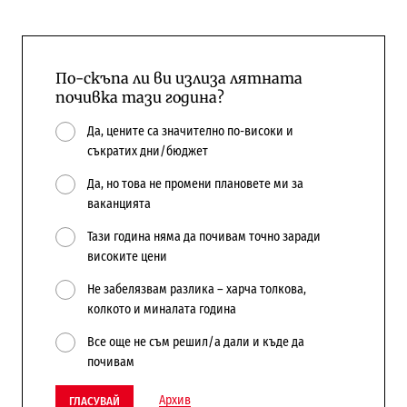
По-скъпа ли ви излиза лятната
почивка тази година?
Да, цените са значително по-високи и
съкратих дни/бюджет
Да, но това не промени плановете ми за
ваканцията
Тази година няма да почивам точно заради
високите цени
Не забелязвам разлика – харча толкова,
колкото и миналата година
Все още не съм решил/а дали и къде да
почивам
Архив
ГЛАСУВАЙ