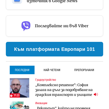
източник в Google News
Последвайте ни във Viber
Към платформата Европари 101
ПОСЛЕДНИ
НАЙ-ЧЕТЕНИ
ПРЕПОРЪЧАНИ
Градоустройство
Градоустройство
Инфраструктура
„Комплексно решение“: София
Столична община избра
Проектирането на тунела под
залага на дълг за подобряване на
изпълнител за преместването на
Петрохан ще върви паралелно с
градския транспорт и улиците
трамвайното трасе по бул.
екологичните оценки
17:23
„Скобелев“
Иновации
Компании
Инфраструктура
„Рекордът“, който не променя
„Хювефарма“ подписа договор за