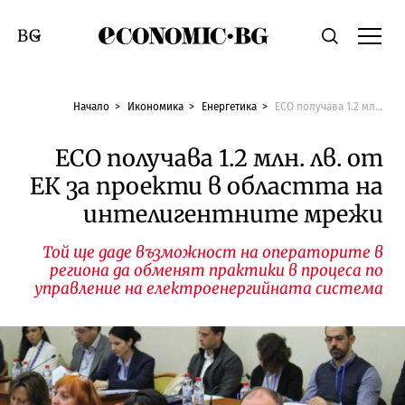
Economic.bg
Търсене
Смяна на език
Начало
Икономика
Енергетика
ЕСО получава 1.2 млн. лв. от ЕК за проекти в областта на интелигентните мрежи
ЕСО получава 1.2 млн. лв. от
ЕК за проекти в областта на
интелигентните мрежи
Той ще даде възможност на операторите в
региона да обменят практики в процеса по
управление на електроенергийната система