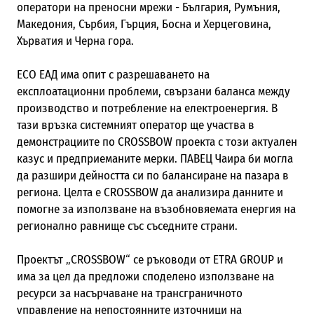
оператори на преносни мрежи - България, Румъния,
Македония, Сърбия, Гърция, Босна и Херцеговина,
Хърватия и Черна гора.
ЕСО ЕАД има опит с разрешаването на
експлоатационни проблеми, свързани баланса между
производство и потребление на електроенергия. В
тази връзка системният оператор ще участва в
демонстрациите по CROSSBOW проекта с този актуален
казус и предприеманите мерки. ПАВЕЦ Чаира би могла
да разшири дейността си по балансиране на пазара в
региона. Целта е CROSSBOW да анализира данните и
помогне за използване на възобновяемата енергия на
регионално равнище със съседните страни.
Проектът „CROSSBOW“ се ръководи от ETRA GROUP и
има за цел да предложи споделено използване на
ресурси за насърчаване на трансграничното
управление на непостоянните източници на