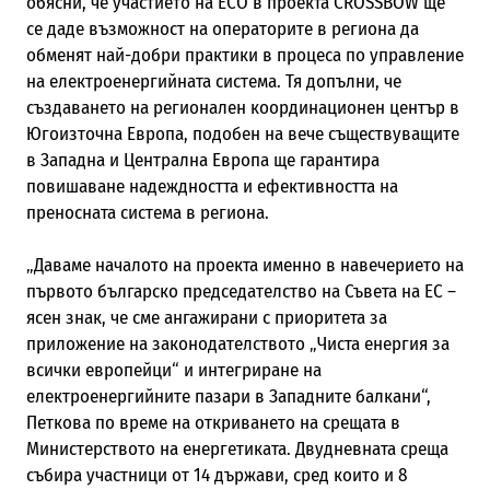
обясни, че участието на ЕСО в проекта CROSSBOW ще
се даде възможност на операторите в региона да
обменят най-добри практики в процеса по управление
на електроенергийната система. Тя допълни, че
създаването на регионален координационен център в
Югоизточна Европа, подобен на вече съществуващите
в Западна и Централна Европа ще гарантира
повишаване надеждността и ефективността на
преносната система в региона.
„Даваме началото на проекта именно в навечерието на
първото българско председателство на Съвета на ЕС –
ясен знак, че сме ангажирани с приоритета за
приложение на законодателството „Чиста енергия за
всички европейци“ и интегриране на
електроенергийните пазари в Западните балкани“,
Петкова по време на откриването на срещата в
Министерството на енергетиката. Двудневната среща
събира участници от 14 държави, сред които и 8