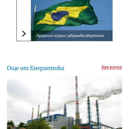
Бразилия изцяло забранява абортите
Следваща новина
Още от Енергетика
Виж всички