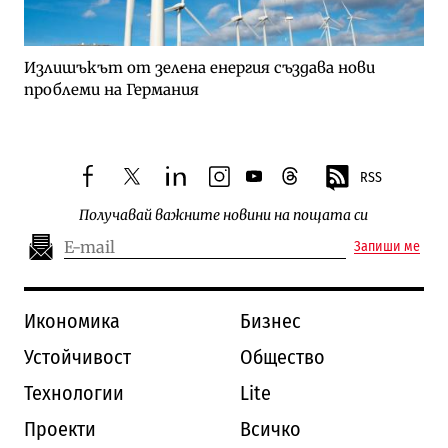
Излишъкът от зелена енергия създава нови
проблеми на Германия
RSS
facebook
twitter
linkedin
instagram
youtube
threads
Получавай важните новини на пощата си
Запиши ме
Икономика
Бизнес
Устойчивост
Общество
Технологии
Lite
Проекти
Всичко