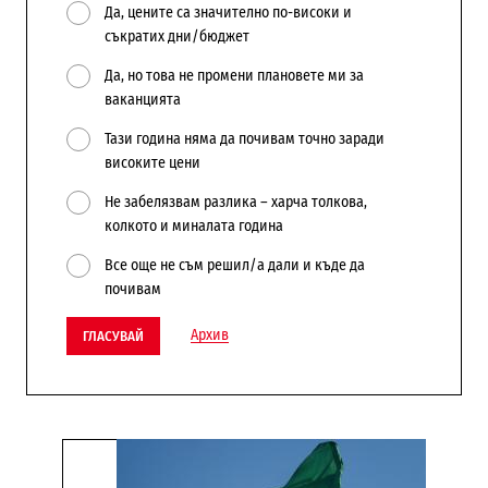
Да, цените са значително по-високи и
съкратих дни/бюджет
Да, но това не промени плановете ми за
ваканцията
Тази година няма да почивам точно заради
високите цени
Не забелязвам разлика – харча толкова,
колкото и миналата година
Все още не съм решил/а дали и къде да
почивам
Архив
ГЛАСУВАЙ