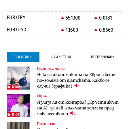
EUR/TRY
55.1300
0.0181
EUR/USD
1.1600
0.8660
ПОСЛЕДНИ
НАЙ-ЧЕТЕНИ
ПРЕПОРЪЧАНИ
Публични финанси
Градоустройство
Компании
Някога икономиката на Европа беше
Столична община избра изпълнител за
Vivacom предлага над 150 устройства с
по-голяма от щатската. Какво се
преместването на трамвайното
90% отстъпка през август
случи? (графика)
трасе по бул. „Скобелев“
17:00
Digi&AI
Компании
Градоустройство
Излиза ли от контрол? „Кръстникът
Vivacom предлага над 150 устройства с
Столична община избра изпълнител за
на AI“ за най-голямата заплаха пред
90% отстъпка през август
преместването на трамвайното
човечеството
трасе по бул. „Скобелев“
15:00
Пътешествия
Компании
Енергетика