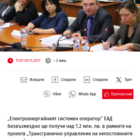
11:07 09.11.2017
~ 2 мин.
Изпрати
Сподели
Сподели
Туит
Препоръчай
Viber
Whats App
„Електроенергийният системен оператор“ ЕАД
безвъзмездно ще получи над 1.2 млн. лв. в рамките на
проекта „Трансгранично управление на непостоянните