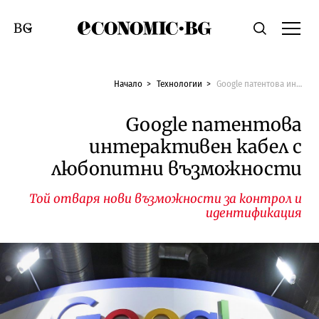
Economic.bg
Търсене
Смяна на език
Начало
Технологии
Google патентова интерактивен кабел с любопитни възможности
Google патентова
интерактивен кабел с
любопитни възможности
Той отваря нови възможности за контрол и
идентификация