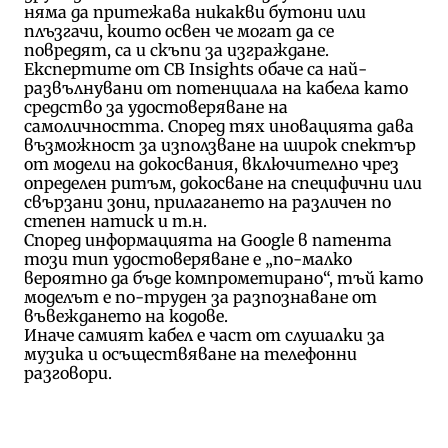
няма да притежава никакви бутони или
плъзгачи, които освен че могат да се
повредят, са и скъпи за изграждане.
Експертите от CB Insights обаче са най-
развълнувани от потенциала на кабела като
средство за удостоверяване на
самоличността. Според тях иновацията дава
възможност за използване на широк спектър
от модели на докосвания, включително чрез
определен ритъм, докосване на специфични или
свързани зони, прилагането на различен по
степен натиск и т.н.
Според информацията на Google в патента
този тип удостоверяване е „по-малко
вероятно да бъде компрометирано“, тъй като
моделът е по-труден за разпознаване от
въвеждането на кодове.
Иначе самият кабел е част от слушалки за
музика и осъществяване на телефонни
разговори.