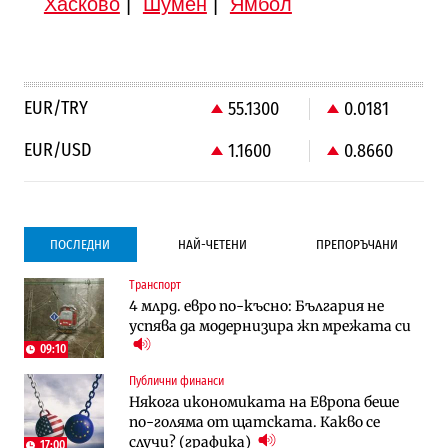
Хасково
|
Шумен
|
Ямбол
EUR/TRY
55.1300
0.0181
EUR/USD
1.1600
0.8660
ПОСЛЕДНИ
НАЙ-ЧЕТЕНИ
ПРЕПОРЪЧАНИ
Транспорт
Градоустройство
Компании
4 млрд. евро по-късно: България не
Столична община избра изпълнител за
Vivacom предлага над 150 устройства с
успява да модернизира жп мрежата си
преместването на трамвайното
90% отстъпка през август
трасе по бул. „Скобелев“
09:10
Публични финанси
Компании
Градоустройство
Някога икономиката на Европа беше
Vivacom предлага над 150 устройства с
Столична община избра изпълнител за
по-голяма от щатската. Какво се
90% отстъпка през август
преместването на трамвайното
случи? (графика)
трасе по бул. „Скобелев“
17:00