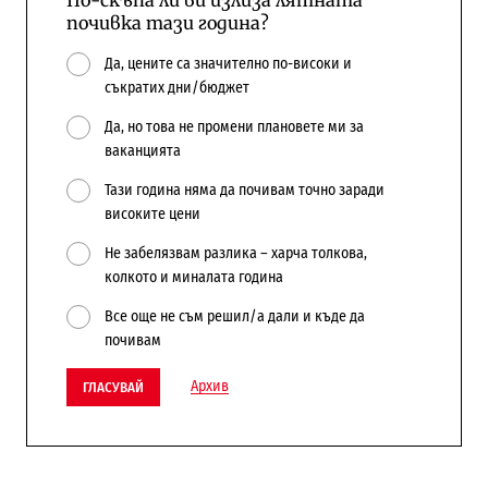
почивка тази година?
Да, цените са значително по-високи и
съкратих дни/бюджет
Да, но това не промени плановете ми за
ваканцията
Тази година няма да почивам точно заради
високите цени
Не забелязвам разлика – харча толкова,
колкото и миналата година
Все още не съм решил/а дали и къде да
почивам
Архив
ГЛАСУВАЙ