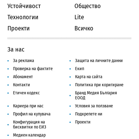
Устойчивост
Общество
Технологии
Lite
Проекти
Всичко
За нас
За реклама
Защита на личните данни
Проверка на фактите
Екип
Абонамент
Карта на сайта
Контакти
Политика при коригиране
Етичен кодекс
Бранд Медия България
ЕООД
Кариера при нас
Условия за ползване
Профил на купувача
Подкрепете ни
Конфигурация на
Проекти
бисквитки по ЕИЗ
Медиен календар