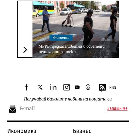
Икономика
МРРБ предлага цветни и осветени
пешеходни пътеки
Следваща новина
RSS
facebook
twitter
linkedin
instagram
youtube
threads
Получавай важните новини на пощата си
Запиши ме
Икономика
Бизнес