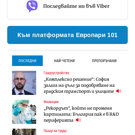
Последвайте ни във Viber
Към платформата Европари 101
ПОСЛЕДНИ
НАЙ-ЧЕТЕНИ
ПРЕПОРЪЧАНИ
Градоустройство
Градоустройство
Инфраструктура
„Комплексно решение“: София
Столична община избра
Проектирането на тунела под
залага на дълг за подобряване на
изпълнител за преместването на
Петрохан ще върви паралелно с
градския транспорт и улиците
трамвайното трасе по бул.
екологичните оценки
„Скобелев“
Иновации
Компании
Инфраструктура
„Рекордът“, който не променя
„Хювефарма“ подписа договор за
Проектирането на тунела под
картината: България пак е в R&D
придобиване на Euroapi Italy
Петрохан ще върви паралелно с
периферията
екологичните оценки
Пазар на труда
Финанси