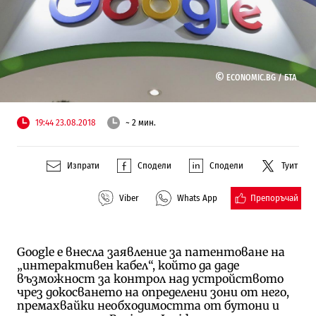
©
ECONOMIC.BG /
БТА
19:44 23.08.2018
~ 2 мин.
Изпрати
Сподели
Сподели
Туит
Препоръчай
Viber
Whats App
Google е внесла заявление за патентоване на
„интерактивен кабел“, който да даде
възможност за контрол над устройството
чрез докосването на определени зони от него,
премахвайки необходимостта от бутони и