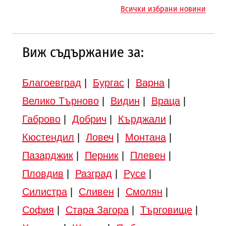
магистралата Русе – Велико
магистрала „Черно море“
Всички избрани новини
Търново
Виж съдържание за:
Благоевград
|
Бургас
|
Варна
|
Велико Търново
|
Видин
|
Враца
|
Габрово
|
Добрич
|
Кърджали
|
Кюстендил
|
Ловеч
|
Монтана
|
Пазарджик
|
Перник
|
Плевен
|
Пловдив
|
Разград
|
Русе
|
Силистра
|
Сливен
|
Смолян
|
София
|
Стара Загора
|
Търговище
|