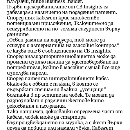
плъзгачи, пише Business Insider.
Първи изследователите от CB Insights са
забелязали наличието на подадения патент.
Според тях кабелът крие множество
потенциални приложения, включително за
осигуряването на по-голяма сигурност върху
данните.
„Освен замяна на хардуера, той може да
осигури и алтернатива на гласовия контрол“,
се казва още в съобщението на CB Insights.
Според анализаторите иновацията може да
промени изцяло начина за удостоверяване на
потребителя, който в масовия случай все още
използва пароли.
Според патента интерактивният кабел
включва е обвит с тъкан, в която се
съдържат специални влакна, „усещащи“
волтажа в пръстите на човек. Те могат да
разпознават и различни жестове като
докосвания и плъзгания.
Така например, докосвайки определена част от
кабела, човек може да стартира
възпроизвеждането на музика, а с жест върху
друга да повиши или намали звука. Кабелът