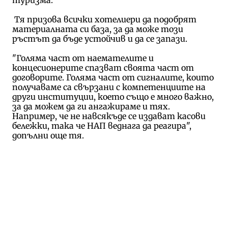
Тя призова всички хотелиери да подобрят
материалната си база, за да може този
ръстът да бъде устойчив и да се запази.
"Голяма част от наемателите и
концесионерите спазват своята част от
договорите. Голяма част от сигналите, които
получаваме са свързани с компетенциите на
други институции, което също е много важно,
за да можем да ги ангажираме и тях.
Например, че не навсякъде се издават касови
бележки, така че НАП веднага да реагира",
допълни още тя.