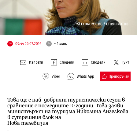
©
ECONOMIC.BG /
СТОЯН ЙОТОВ
09:44 29.07.2016
~ 1 мин.
Изпрати
Сподели
Сподели
Туит
Препоръчай
Viber
Whats App
Това ще е най-добрият туристически сезон в
сравнение с последните 10 години. Това заяви
министърът на туризма Николина Ангелкова
в сутрешния блок на
Нова телевизия
.