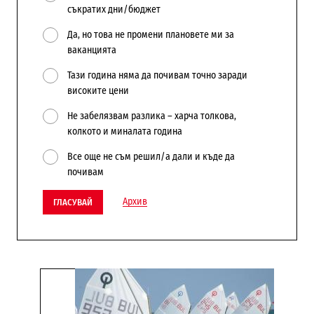
съкратих дни/бюджет
Да, но това не промени плановете ми за
ваканцията
Тази година няма да почивам точно заради
високите цени
Не забелязвам разлика – харча толкова,
колкото и миналата година
Все още не съм решил/а дали и къде да
почивам
Архив
ГЛАСУВАЙ