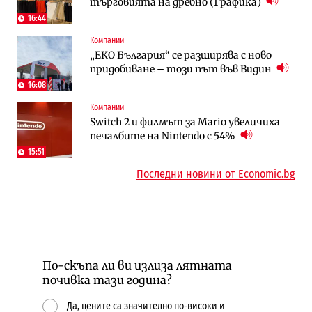
търговията на дребно (Графика)
няколко седмици, ако сушата продължи
преместването на трамвайното
трасе по бул. „Скобелев“
16:44
Компании
Digi&AI
Отрасли
„ЕКО България“ се разширява с ново
Трафикът толкова е намалял, че големи
Жилищата в България поскъпват при
придобиване – този път във Видин
медии обмислят да се откажат
намаляващо население и все повече
напълно от Google
сгради
16:08
Компании
Публични финанси
Компании
Switch 2 и филмът за Mario увеличиха
Общините вече зависят от
А1 отново е лидер при технологичните
печалбите на Nintendo с 54%
централната власт за 75% от
компании и системните интегратори
бюджетите си
15:51
Последни новини от Economic.bg
По-скъпа ли ви излиза лятната
почивка тази година?
Да, цените са значително по-високи и