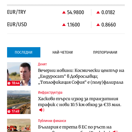
EUR/TRY
54.9800
0.0182
EUR/USD
1.1600
0.8660
ПОСЛЕДНИ
НАЙ-ЧЕТЕНИ
ПРЕПОРЪЧАНИ
Денят
Градоустройство
Компании
Вечерни новини: Космически център на
Столична община избра изпълнител за
Vivacom предлага над 150 устройства с
„Ендуросат“ в Доброславци;
преместването на трамвайното
90% отстъпка през август
„Топлофикация София“ e (полу)фалирала
трасе по бул. „Скобелев“
18:44
Инфраструктура
Компании
To:know
Хасково търси изход за транзитния
Vivacom предлага над 150 устройства с
Последни дни с обозначаване на цените
трафик с нови 10.5 км обход за €33 млн.
90% отстъпка през август
в лева: Какво предстои?
17:49
Публични финанси
Енергетика
Градоустройство
България е трета в ЕС по ръст на
АЕЦ „Козлодуй“ ще работи само още
Столична община избра изпълнител за