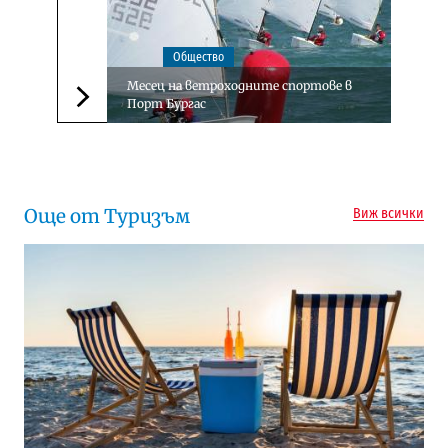
Общество
Месец на ветроходните спортове в
Порт Бургас
Следваща новина
Още от Туризъм
Виж всички