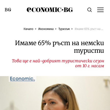
Economic.bg
Търсене
Смяна на език
Начало
Икономика
Туризъм
Имаме 65% ръст на немски туристи
Имаме 65% ръст на немски
туристи
Това ще е най-добрият туристически сезон
от 10 г. насам