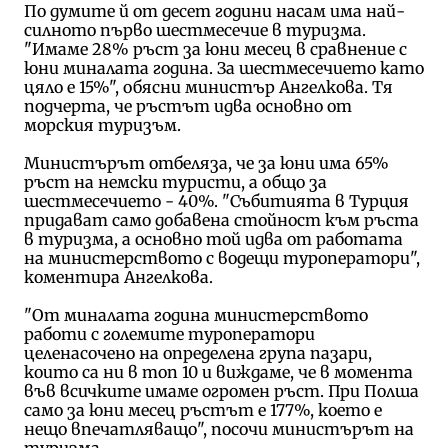
По думите й от десет години насам има най-
силното първо шестмесечие в туризма.
"Имаме 28% ръст за юни месец в сравнение с
юни миналата година. За шестмесечието като
цяло е 15%", обясни министър Ангелкова. Тя
подчерта, че ръстът идва основно от
морския туризъм.
Министърът отбеляза, че за юни има 65%
ръст на немски туристи, а общо за
шестмесечието - 40%. "Събитията в Турция
придават само добавена стойност към ръста
в туризма, а основно той идва от работата
на министерството с водещи туроператори",
коментира Ангелкова.
"От миналата година министерството
работи с големите туроператори
целенасочено на определена група пазари,
които са ни в топ 10 и виждаме, че в момента
във всичките имаме огромен ръст. При Полша
само за юни месец ръстът е 177%, което е
нещо впечатляващо", посочи министърът на
туризма.