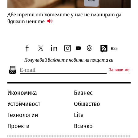
Две трети от хотелите у нас не планират да
вдигат цените
RSS
facebook
twitter
linkedin
instagram
youtube
threads
Получавай важните новини на пощата си
Запиши ме
Икономика
Бизнес
Устойчивост
Общество
Технологии
Lite
Проекти
Всичко