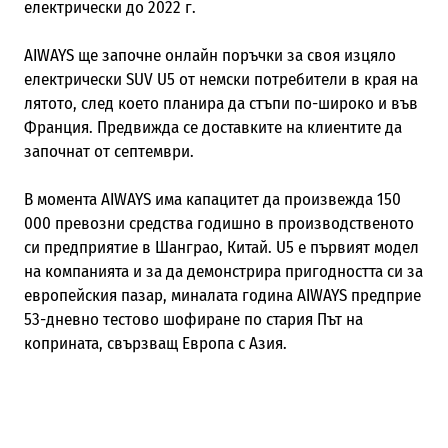
електрически до 2022 г.
AIWAYS ще започне онлайн поръчки за своя изцяло
електрически SUV U5 от немски потребители в края на
лятото, след което планира да стъпи по-широко и във
Франция. Предвижда се доставките на клиентите да
започнат от септември.
В момента AIWAYS има капацитет да произвежда 150
000 превозни средства годишно в производственото
си предприятие в Шанграо, Китай. U5 е първият модел
на компанията и за да демонстрира пригодността си за
европейския пазар, миналата година AIWAYS предприе
53-дневно тестово шофиране по стария Път на
коприната, свързващ Европа с Азия.