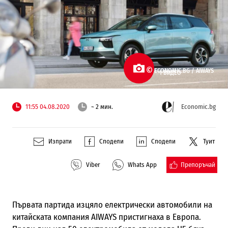
©
ECONOMIC.BG /
AIWAYS
1 ВИДЕО
11:55 04.08.2020
~ 2 мин.
Economic.bg
Изпрати
Сподели
Сподели
Туит
Препоръчай
Viber
Whats App
Първата партида изцяло електрически автомобили на
китайската компания AIWAYS пристигнаха в Европа.