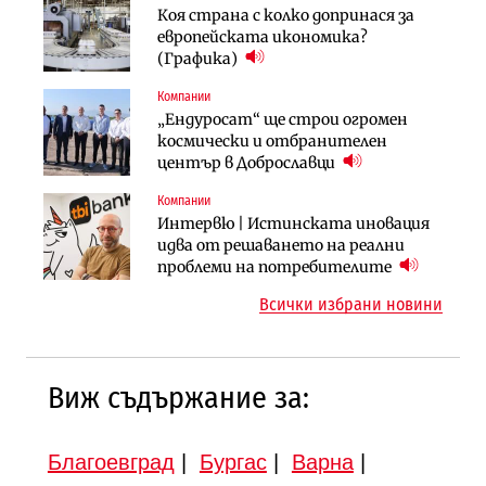
Енергетика
Финанси
Коя страна с колко допринася за
АЕЦ „Козлодуй“ ще работи само още
Ипотечното кредитиране в
европейската икономика?
няколко седмици, ако сушата
България продължава да се охлажда
(Графика)
продължи
(Графика)
Компании
Компании
Публични финанси
„Ендуросат“ ще строи огромен
„Хювефарма“ подписа договор за
След 20 години застой: Данъчните
космически и отбранителен
придобиване на Euroapi Italy
оценки на имотите може да бъдат
център в Доброславци
вдигнати
Компании
Инфраструктура
Инфраструктура
Интервю | Истинската иновация
АПИ възложи промяната на
Вторият мост над Варненското
идва от решаването на реални
парцеларния план за
езеро става част от бъдещата
проблеми на потребителите
магистралата Русе – Велико
магистрала „Черно море“
Всички избрани новини
Търново
Виж съдържание за:
Благоевград
|
Бургас
|
Варна
|