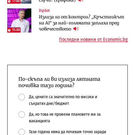
случи? (графика)
Доброславци
17:00
Digi&AI
Енергетика
Регулации
Излиза ли от контрол? „Кръстникът
АЕЦ „Козлодуй“ ще работи само още
Лекарствата за редки болести
на AI“ за най-голямата заплаха пред
няколко седмици, ако сушата продължи
попадат в капан на обществените
човечеството
поръчки?
15:00
Последни новини от Economic.bg
По-скъпа ли ви излиза лятната
почивка тази година?
Да, цените са значително по-високи и
съкратих дни/бюджет
Да, но това не промени плановете ми за
ваканцията
Тази година няма да почивам точно заради