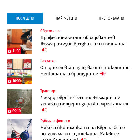
ПОСЛЕДНИ
НАЙ-ЧЕТЕНИ
ПРЕПОРЪЧАНИ
Образование
Градоустройство
Компании
Професионалното образование в
Столична община избра изпълнител за
Vivacom предлага над 150 устройства с
България губи връзка с икономиката
преместването на трамвайното
90% отстъпка през август
трасе по бул. „Скобелев“
11:00
Накратко
Компании
Градоустройство
От днес левът изчезва от етикетите,
Vivacom предлага над 150 устройства с
Столична община избра изпълнител за
менютата и брошурите
90% отстъпка през август
преместването на трамвайното
трасе по бул. „Скобелев“
10:00
Транспорт
Компании
Енергетика
4 млрд. евро по-късно: България не
„Ендуросат“ ще строи огромен
Държавният ТЕЦ „Марица изток 2“
успява да модернизира жп мрежата си
космически и отбранителен център в
работи с 5 блока
Доброславци
09:10
Публични финанси
Енергетика
Компании
Някога икономиката на Европа беше
Държавният ТЕЦ „Марица изток 2“
„Ендуросат“ ще строи огромен
по-голяма от щатската. Какво се
работи с 5 блока
космически и отбранителен център в