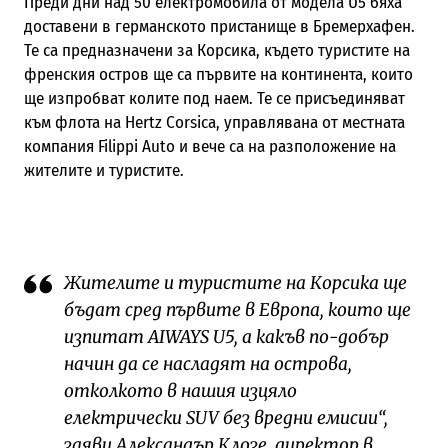
Преди дни над 50 електромобила от модела U5 бяха
доставени в германското пристанище в Бремерхафен.
Те са предназначени за Корсика, където туристите на
френския остров ще са първите на континента, които
ще изпробват колите под наем. Те се присъединяват
към флота на Hertz Corsica, управлявана от местната
компания Filippi Auto и вече са на разположение на
жителите и туристите.
Жителите и туристите на Корсика ще
бъдат сред първите в Европа, които ще
изпитат AIWAYS U5, а какъв по-добър
начин да се насладят на острова,
отколкото в нашия изцяло
електрически SUV без вредни емисии“,
заяви Александър Клозе, директор в