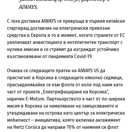
AIWAYS.
С тази доставка AIWAYS се превръща в първия китайски
стартиращ доставчик на електрически превозни
средства в Европа и то в момент, когато страните от ЕС
увеличават инвестициите в интелигентен транспорт с
нулеви емисии и се стремят да изграждат устойчиво
възстановяване от пандемията Covid-19.
Очаква се следващите пратки на AIWAYS U5 да
пристигнат в Корсика в следващите няколко седмици,
присъединявайки се към флота от коли под наем като
част от проекта „Електрифициране на Корсика“,
наречен E-Motum. Партньорството е част от по-широка
мисия в Корсика за намаляване на замърсяването и
утвърждаване на острова като център за електрическа
мобилност – инициатива, която включва ангажимент
на Hertz Corsica да направи 70% от наемния си флот