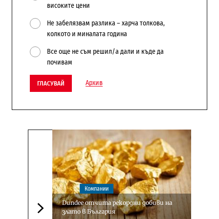
високите цени
Не забелязвам разлика – харча толкова,
колкото и миналата година
Все още не съм решил/а дали и къде да
почивам
Архив
ГЛАСУВАЙ
Компании
Dundee отчита рекордни добиви на
злато в България