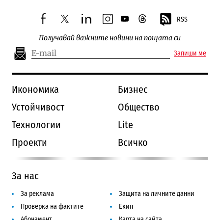
RSS
facebook
twitter
linkedin
instagram
youtube
threads
Получавай важните новини на пощата си
Запиши ме
Икономика
Бизнес
Устойчивост
Общество
Технологии
Lite
Проекти
Всичко
За нас
За реклама
Защита на личните данни
Проверка на фактите
Екип
Абонамент
Карта на сайта