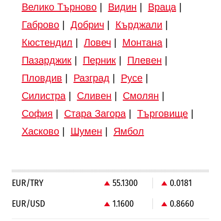
Велико Търново
|
Видин
|
Враца
|
Габрово
|
Добрич
|
Кърджали
|
Кюстендил
|
Ловеч
|
Монтана
|
Пазарджик
|
Перник
|
Плевен
|
Пловдив
|
Разград
|
Русе
|
Силистра
|
Сливен
|
Смолян
|
София
|
Стара Загора
|
Търговище
|
Хасково
|
Шумен
|
Ямбол
EUR/TRY
55.1300
0.0181
EUR/USD
1.1600
0.8660