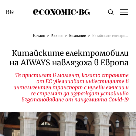
Economic.bg
Търсене
Смяна на език
Начало
Бизнес
Компании
Китайските електромобили на AIWAYS навлязоха в Европа
Китайските електромобили
на AIWAYS навлязоха в Европа
Те пристигат в момент, когато страните
от ЕС увеличават инвестициите в
интелигентен транспорт с нулеви емисии и
се стремят да изграждат устойчиво
възстановяване от пандемията Covid-19