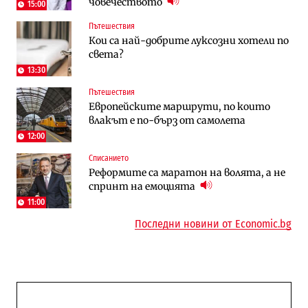
човечеството
трасе по бул. „Скобелев“
15:00
Пътешествия
Компании
Енергетика
Кои са най-добрите луксозни хотели по
„Ендуросат“ ще строи огромен
Държавният ТЕЦ „Марица изток 2“
света?
космически и отбранителен център в
работи с 5 блока
Доброславци
13:30
Пътешествия
Енергетика
Компании
Европейските маршрути, по които
Държавният ТЕЦ „Марица изток 2“
„Ендуросат“ ще строи огромен
влакът е по-бърз от самолета
работи с 5 блока
космически и отбранителен център в
Доброславци
12:00
Списанието
Енергетика
Регулации
Реформите са маратон на волята, а не
АЕЦ „Козлодуй“ ще работи само още
Лекарствата за редки болести
спринт на емоцията
няколко седмици, ако сушата продължи
попадат в капан на обществените
поръчки?
11:00
Последни новини от Economic.bg