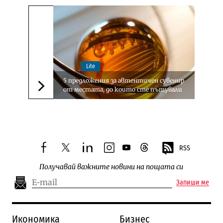
Lite
5 предложения за автентичен сувенир
от местата, до които сте пътували
Следваща новина
RSS
facebook
twitter
linkedin
instagram
youtube
threads
Получавай важните новини на пощата си
Запиши ме
Икономика
Бизнес