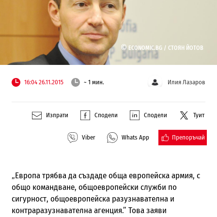
©
ECONOMIC.BG /
СТОЯН ЙОТОВ
16:04 26.11.2015
~ 1 мин.
Илия Лазаров
Изпрати
Сподели
Сподели
Туит
Препоръчай
Viber
Whats App
„Европа трябва да създаде обща европейска армия, с
общо командване, общоевропейски служби по
сигурност, общоевропейска разузнавателна и
контраразузнавателна агенция.”
Това заяви