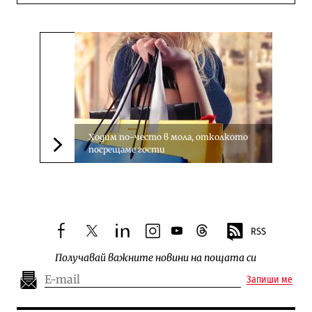
Ходим по-често в мола, отколкото
посрещаме гости
Следваща новина
RSS
facebook
twitter
linkedin
instagram
youtube
threads
Получавай важните новини на пощата си
Запиши ме