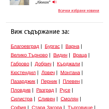
надзора на двете метростанции в
„Люлин“
„Люлин“
Всички избрани новини
Виж съдържание за:
Благоевград
|
Бургас
|
Варна
|
Велико Търново
|
Видин
|
Враца
|
Габрово
|
Добрич
|
Кърджали
|
Кюстендил
|
Ловеч
|
Монтана
|
Пазарджик
|
Перник
|
Плевен
|
Пловдив
|
Разград
|
Русе
|
Силистра
|
Сливен
|
Смолян
|
София
|
Стара Загора
|
Търговище
|