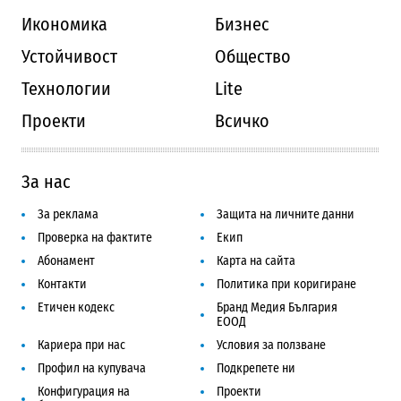
Икономика
Бизнес
Устойчивост
Общество
Технологии
Lite
Проекти
Всичко
За нас
За реклама
Защита на личните данни
Проверка на фактите
Екип
Абонамент
Карта на сайта
Контакти
Политика при коригиране
Етичен кодекс
Бранд Медия България
ЕООД
Кариера при нас
Условия за ползване
Профил на купувача
Подкрепете ни
Конфигурация на
Проекти