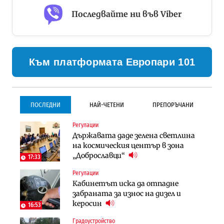
Последвайте ни във Viber
Към платформата Европари 101
ПОСЛЕДНИ
НАЙ-ЧЕТЕНИ
ПРЕПОРЪЧАНИ
Регулации
Инфраструктура
Инфраструктура
Държавата даде зелена светлина
Проектирането на тунела под
Проектирането на тунела под
на космическия център в зона
Петрохан ще върви паралелно с
Петрохан ще върви паралелно с
„Доброславци“
екологичните оценки
екологичните оценки
17:33
Регулации
Инфраструктура
Компании
Кабинетът иска да отпадне
Вторият мост над Варненското
„Хювефарма“ подписа договор за
забраната за износ на дизел и
езеро става част от бъдещата
придобиване на Euroapi Italy
керосин
магистрала „Черно море“
16:53
Градоустройство
Градоустройство
Финанси