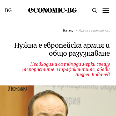
Economic.bg
Търсене
Смяна на език
Начало
Нужна е европейска армия и общо разузнаване
Нужна е европейска армия и
общо разузнаване
Необходими са твърди мерки срещу
терористите и трафикантите, обяви
Андрей Ковачев