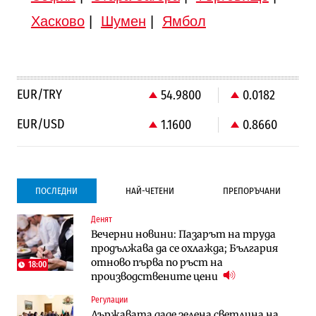
Хасково
|
Шумен
|
Ямбол
EUR/TRY
54.9800
0.0182
EUR/USD
1.1600
0.8660
ПОСЛЕДНИ
НАЙ-ЧЕТЕНИ
ПРЕПОРЪЧАНИ
Денят
Компании
Компании
Вечерни новини: Пазарът на труда
Vivacom предлага над 150 устройства с
Vivacom предлага над 150 устройства с
продължава да се охлажда; България
90% отстъпка през август
90% отстъпка през август
отново първа по ръст на
18:00
производствените цени
Градоустройство
To:know
Регулации
Столична община избра изпълнител за
Последни дни с обозначаване на цените
Държавата даде зелена светлина на
преместването на трамвайното
в лева: Какво предстои?