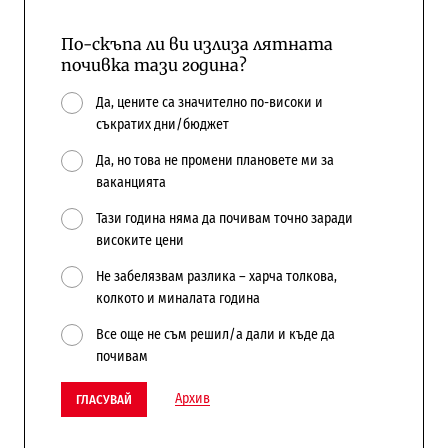
По-скъпа ли ви излиза лятната
почивка тази година?
Да, цените са значително по-високи и
съкратих дни/бюджет
Да, но това не промени плановете ми за
ваканцията
Тази година няма да почивам точно заради
високите цени
Не забелязвам разлика – харча толкова,
колкото и миналата година
Все още не съм решил/а дали и къде да
почивам
Архив
ГЛАСУВАЙ