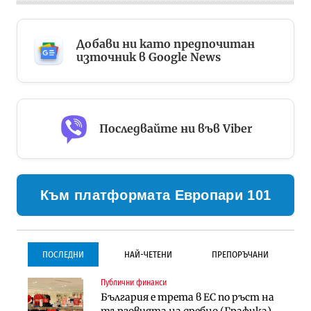
Добави ни като предпочитан
източник в Google News
Последвайте ни във Viber
Към платформата Европари 101
ПОСЛЕДНИ
НАЙ-ЧЕТЕНИ
ПРЕПОРЪЧАНИ
Публични финанси
Градоустройство
Инфраструктура
България е трета в ЕС по ръст на
Столична община избра
Проектирането на тунела под