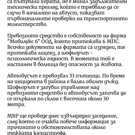
са пътували хората, не е минал задължителен
технически преглед, който е трябвало да се
случи в началото на август, показват
първоначалните проверки на транспортното
министерство.
Превозното средство е собственост на фирма
"Мобилукс 6" ООД, която притежава 6 МПС.
Всички документи на фирмата са изрядни, тя
притежава лиценз, а шофьорът -
психологическа годност. В момента той е
настанен в болница без опасност за живота.
Автобусът е превозвал 33 пътници. По време
на инцидента в района е валял обилен дъжд.
Шофьорът е загубил управление над
превозното средство и автобусът започва да
се търкаля по склон с височина около 30
метра.
МВР ще проведе днес извънредно заседание,
след което се очаква повече информация за
причините и обстоятелствата около
тежката катастрофа.