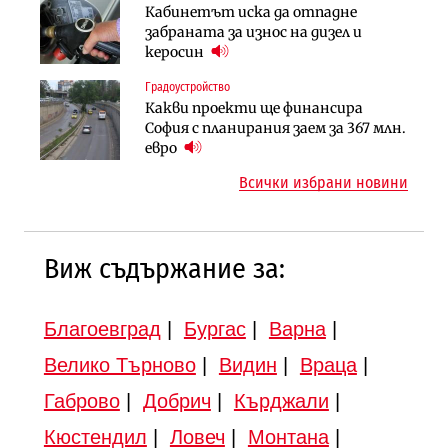
Инфраструктура
Кабинетът иска да отпадне
Вторият мост над Варненското
АПИ възложи промяната на
забраната за износ на дизел и
езеро става част от бъдещата
парцеларния план за
керосин
магистрала „Черно море“
магистралата Русе – Велико
Градоустройство
Публични финанси
Търново
Какви проекти ще финансира
Регионалният министър поема „на
Градоустройство
София с планирания заем за 367 млн.
ръчно управление“ общинската
Шест кандидата с интерес към
евро
инвестиционна програма
надзора на двете метростанции в
Всички избрани новини
„Люлин“
Виж съдържание за:
Благоевград
|
Бургас
|
Варна
|
Велико Търново
|
Видин
|
Враца
|
Габрово
|
Добрич
|
Кърджали
|
Кюстендил
|
Ловеч
|
Монтана
|