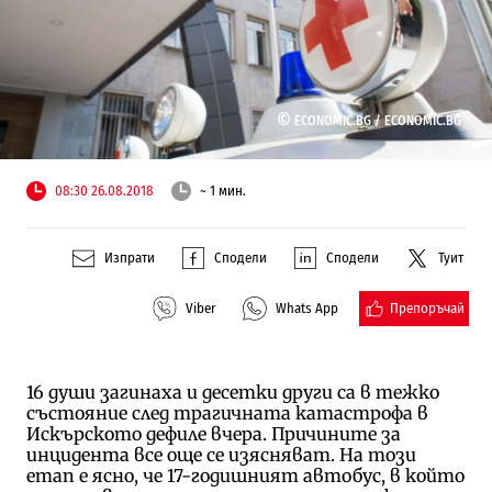
©
ECONOMIC.BG /
ECONOMIC.BG
08:30 26.08.2018
~ 1 мин.
Изпрати
Сподели
Сподели
Туит
Препоръчай
Viber
Whats App
16 души загинаха и десетки други са в тежко
състояние след трагичната катастрофа в
Искърското дефиле вчера. Причините за
инцидента все още се изясняват. На този
етап е ясно, че 17-годишният автобус, в който