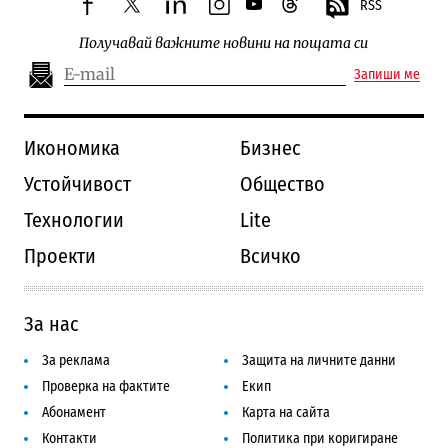
RSS
facebook
twitter
linkedin
instagram
youtube
threads
Получавай важните новини на пощата си
Запиши ме
Икономика
Бизнес
Устойчивост
Общество
Технологии
Lite
Проекти
Всичко
За нас
За реклама
Защита на личните данни
Проверка на фактите
Екип
Абонамент
Карта на сайта
Контакти
Политика при коригиране