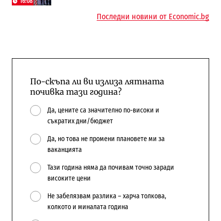
16:08
Последни новини от Economic.bg
По-скъпа ли ви излиза лятната
почивка тази година?
Да, цените са значително по-високи и
съкратих дни/бюджет
Да, но това не промени плановете ми за
ваканцията
Тази година няма да почивам точно заради
високите цени
Не забелязвам разлика – харча толкова,
колкото и миналата година