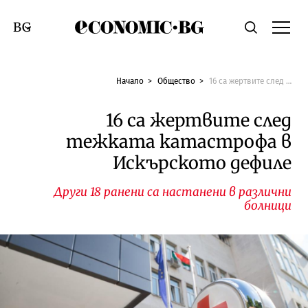
Economic.bg
Търсене
Смяна на език
Начало
Общество
16 са жертвите след тежката катастрофа в Искърското дефиле
16 са жертвите след
тежката катастрофа в
Искърското дефиле
Други 18 ранени са настанени в различни
болници