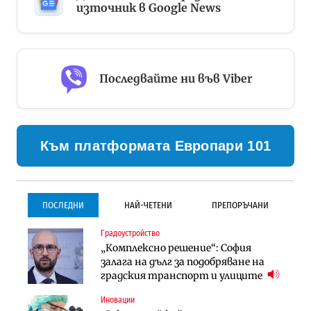
източник в Google News
Последвайте ни във Viber
Към платформата Европари 101
ПОСЛЕДНИ
НАЙ-ЧЕТЕНИ
ПРЕПОРЪЧАНИ
Градоустройство
Градоустройство
Инфраструктура
„Комплексно решение“: София
Столична община избра
Проектирането на тунела под
залага на дълг за подобряване на
изпълнител за преместването на
Петрохан ще върви паралелно с
градския транспорт и улиците
трамвайното трасе по бул.
екологичните оценки
„Скобелев“
Иновации
Компании