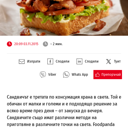
20:09 03.11.2015
~ 2 мин.
Изпрати
Сподели
Сподели
Туит
Препоръчай
Viber
Whats App
Сандвичът е третата по консумация храна в света. Той е
обичан от малки и големи и е подходящо решение за
всяко време през деня – от закуска до вечеря.
Сандвичите също имат различни методи на
приготвяне в различните точки на света.
Foodpanda