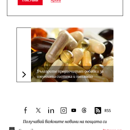
Архив
ГЛАСУВАЙ
Българите предпочитат добавки за
имунната система и теглото
Следваща новина
RSS
facebook
twitter
linkedin
instagram
youtube
threads
Получавай важните новини на пощата си