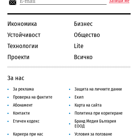
Запиши ме
Икономика
Бизнес
Устойчивост
Общество
Технологии
Lite
Проекти
Всичко
За нас
За реклама
Защита на личните данни
Проверка на фактите
Екип
Абонамент
Карта на сайта
Контакти
Политика при коригиране
Етичен кодекс
Бранд Медия България
ЕООД
Кариера при нас
Условия за ползване