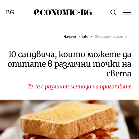
Economic.bg
Търсене
Смяна на език
Начало
Lite
10 сандвича, които можете да опитате в различни точки на света
10 сандвича, които можете да
опитате в различни точки на
света
Те са с различни методи на приготвяне