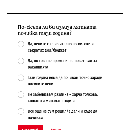
По-скъпа ли ви излиза лятната
почивка тази година?
Да, цените са значително по-високи и
съкратих дни/бюджет
Да, но това не промени плановете ми за
ваканцията
Тази година няма да почивам точно заради
високите цени
Не забелязвам разлика – харча толкова,
колкото и миналата година
Все още не съм решил/а дали и къде да
почивам