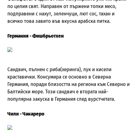
по целия свят. Направен от пържени топки месо,
подправени с нахут, зеленчуци, лют сос, тахан и
всичко това завито във вкусна арабска питка.
Германия - Фишбрьотхен
Сандвич, пълнен с риба(херинга), лук и кисели
краставички. Консумира се основно в Северна
Германия, поради близостта на региона към Северно и
Балтийски море. Този сандвич е втората най-
популярна закуска в Германия след вурстчетата.
Чили - Чакареро