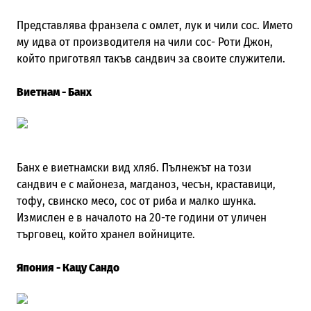
Представлява франзела с омлет, лук и чили сос. Името
му идва от производителя на чили сос- Роти Джон,
който приготвял такъв сандвич за своите служители.
Виетнам - Банх
Банх е виетнамски вид хляб. Пълнежът на този
сандвич е с майонеза, магданоз, чесън, краставици,
тофу, свинско месо, сос от риба и малко шунка.
Измислен е в началото на 20-те години от уличен
търговец, който хранел войниците.
Япония - Кацу Сандо