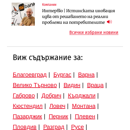
Компании
Инфраструктура
Инфраструктура
Интервю | Истинската иновация
АПИ възложи промяната на
Вторият мост над Варненското
идва от решаването на реални
парцеларния план за
езеро става част от бъдещата
проблеми на потребителите
магистралата Русе – Велико
магистрала „Черно море“
Всички избрани новини
Търново
Виж съдържание за:
Благоевград
|
Бургас
|
Варна
|
Велико Търново
|
Видин
|
Враца
|
Габрово
|
Добрич
|
Кърджали
|
Кюстендил
|
Ловеч
|
Монтана
|
Пазарджик
|
Перник
|
Плевен
|
Пловдив
|
Разград
|
Русе
|