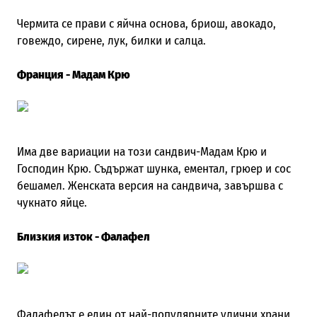
Чермита се прави с яйчна основа, бриош, авокадо,
говеждо, сирене, лук, билки и салца.
Франция - Мадам Крю
Има две вариации на този сандвич-Мадам Крю и
Господин Крю. Съдържат шунка, ементал, грюер и сос
бешамел. Женската версия на сандвича, завършва с
чукнато яйце.
Близкия изток - Фалафел
Фалафелът е един от най-популярните улични храни