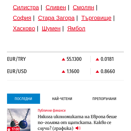
Силистра
|
Сливен
|
Смолян
|
София
|
Стара Загора
|
Търговище
|
Хасково
|
Шумен
|
Ямбол
EUR/TRY
55.1300
0.0181
EUR/USD
1.1600
0.8660
ПОСЛЕДНИ
НАЙ-ЧЕТЕНИ
ПРЕПОРЪЧАНИ
Публични финанси
Градоустройство
Компании
Някога икономиката на Европа беше
Столична община избра изпълнител за
Vivacom предлага над 150 устройства с
по-голяма от щатската. Какво се
преместването на трамвайното
90% отстъпка през август
случи? (графика)
трасе по бул. „Скобелев“
17:00