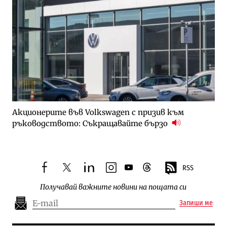
Акционерите във Volkswagen с призив към
ръководството: Съкращавайте бързо
RSS
facebook
twitter
linkedin
instagram
youtube
threads
Получавай важните новини на пощата си
Запиши ме