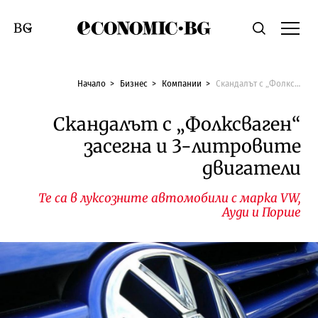
Economic.bg
Търсене
Смяна на език
Начало
Бизнес
Компании
Скандалът с „Фолксваген“ засегна и 3-литровите двигатели
Скандалът с „Фолксваген“
засегна и 3-литровите
двигатели
Те са в луксозните автомобили с марка VW,
Ауди и Порше