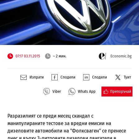
07:17 03.11.2015
~ 2 мин.
Economic.bg
Изпрати
Сподели
Сподели
Туит
Препоръчай
Viber
Whats App
Разразилият се преди месец скандал с
манипулираните тестове за вредни емисии на
дизеловите автомобили на "Фолксваген" се пренесе
днес и върху 3-литровите дизелови двигатели в