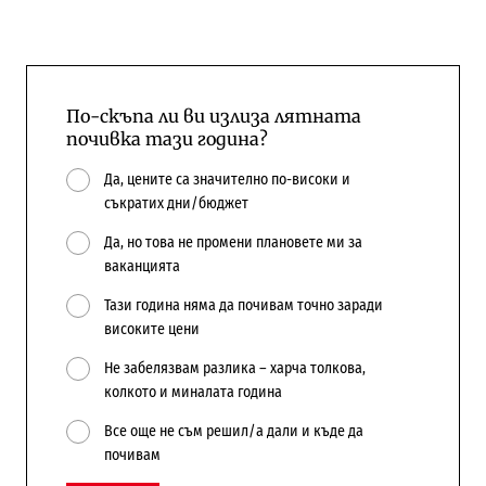
По-скъпа ли ви излиза лятната
почивка тази година?
Да, цените са значително по-високи и
съкратих дни/бюджет
Да, но това не промени плановете ми за
ваканцията
Тази година няма да почивам точно заради
високите цени
Не забелязвам разлика – харча толкова,
колкото и миналата година
Все още не съм решил/а дали и къде да
почивам