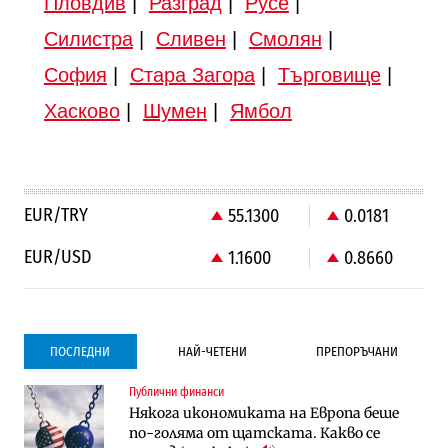
Пловдив
|
Разград
|
Русе
|
Силистра
|
Сливен
|
Смолян
|
София
|
Стара Загора
|
Търговище
|
Хасково
|
Шумен
|
Ямбол
EUR/TRY
55.1300
0.0181
EUR/USD
1.1600
0.8660
ПОСЛЕДНИ
НАЙ-ЧЕТЕНИ
ПРЕПОРЪЧАНИ
Публични финанси
Градоустройство
Компании
Някога икономиката на Европа беше
Столична община избра изпълнител за
Vivacom предлага над 150 устройства с
по-голяма от щатската. Какво се
преместването на трамвайното
90% отстъпка през август