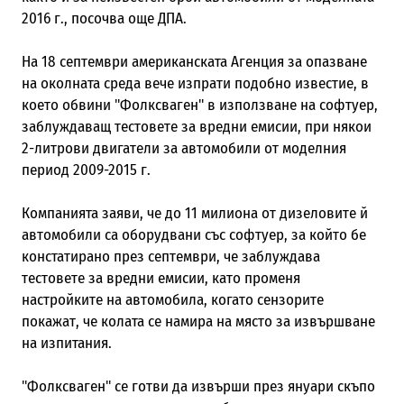
2016 г., посочва още ДПА.
На 18 септември американската Агенция за опазване
на околната среда вече изпрати подобно известие, в
което обвини "Фолксваген" в използване на софтуер,
заблуждаващ тестовете за вредни емисии, при някои
2-литрови двигатели за автомобили от моделния
период 2009-2015 г.
Компанията заяви, че до 11 милиона от дизеловите й
автомобили са оборудвани със софтуер, за който бе
констатирано през септември, че заблуждава
тестовете за вредни емисии, като променя
настройките на автомобила, когато сензорите
покажат, че колата се намира на място за извършване
на изпитания.
"Фолксваген" се готви да извърши през януари скъпо