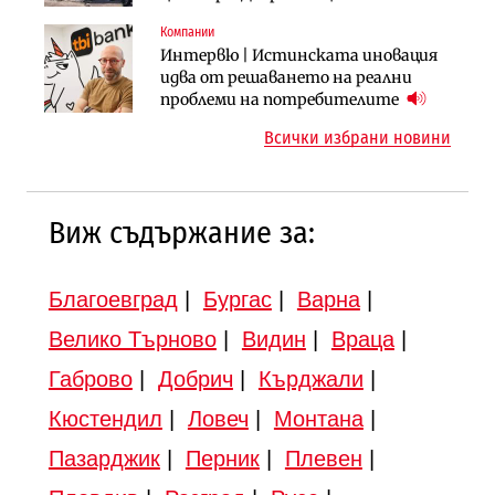
вдигнати
Компании
Инфраструктура
Инфраструктура
Интервю | Истинската иновация
АПИ възложи промяната на
Вторият мост над Варненското
идва от решаването на реални
парцеларния план за
езеро става част от бъдещата
проблеми на потребителите
магистралата Русе – Велико
магистрала „Черно море“
Всички избрани новини
Търново
Виж съдържание за:
Благоевград
|
Бургас
|
Варна
|
Велико Търново
|
Видин
|
Враца
|
Габрово
|
Добрич
|
Кърджали
|
Кюстендил
|
Ловеч
|
Монтана
|
Пазарджик
|
Перник
|
Плевен
|