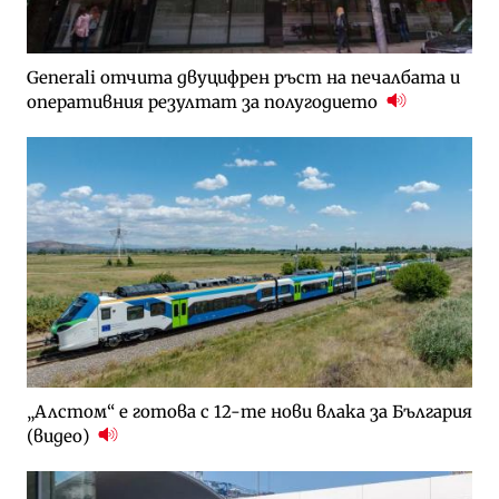
Generali отчита двуцифрен ръст на печалбата и
оперативния резултат за полугодието
„Алстом“ е готова с 12-те нови влака за България
(видео)