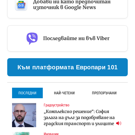
Добави ни като предпочитан
източник в Google News
Последвайте ни във Viber
Към платформата Европари 101
ПОСЛЕДНИ
НАЙ-ЧЕТЕНИ
ПРЕПОРЪЧАНИ
Градоустройство
Градоустройство
Инфраструктура
„Комплексно решение“: София
Столична община избра
Проектирането на тунела под
залага на дълг за подобряване на
изпълнител за преместването на
Петрохан ще върви паралелно с
градския транспорт и улиците
трамвайното трасе по бул.
екологичните оценки
„Скобелев“
Иновации
Компании