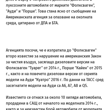
луксозните автомобили от марките "Фолксваген",
"Ауди" и "Порше". Това стана ясно от съобщение на
Американската агенция за опазване на околната
среда, цитирано от ДПА и БТА.
Агенцията посочи, че е изпратила до "Фолксваген"
второ известие за нарушение на американския Закон
за чистия въздух, засягащо дизеловите версии на
Фолксваген "Туарег" от 2014 г., Порше "Кайен" от 2015
г., както и на повечето дизелови версии от серията
модели на Ауди "Куатро" 2016 г. По данни на ТАСС сред
засегнатите модели на Ауди са А6, А7, А8 и Q5.
Известието се отнася за около 10 хиляди автомобила,
продадени в САЩ от началото на моделната 2014 г.,
както и за неизвестен брой автомобили от моделната