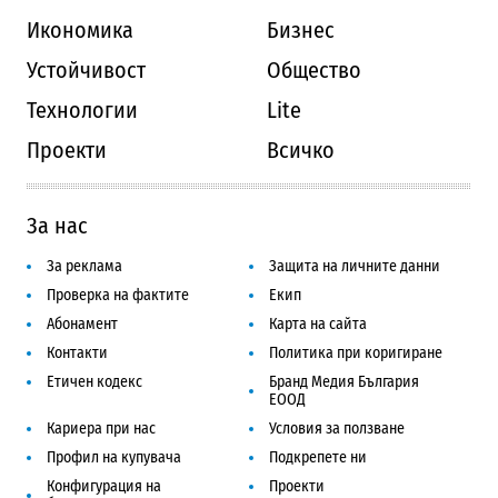
Икономика
Бизнес
Устойчивост
Общество
Технологии
Lite
Проекти
Всичко
За нас
За реклама
Защита на личните данни
Проверка на фактите
Екип
Абонамент
Карта на сайта
Контакти
Политика при коригиране
Етичен кодекс
Бранд Медия България
ЕООД
Кариера при нас
Условия за ползване
Профил на купувача
Подкрепете ни
Конфигурация на
Проекти