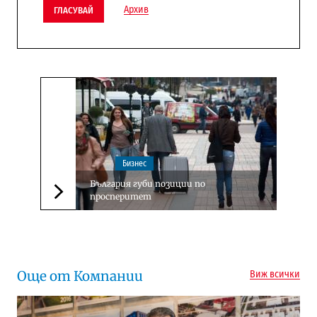
Архив
ГЛАСУВАЙ
Бизнес
България губи позиции по
просперитет
Следваща новина
Още от Компании
Виж всички