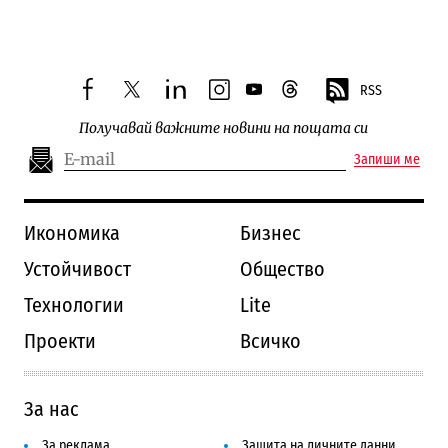
RSS
facebook
twitter
linkedin
instagram
youtube
threads
Получавай важните новини на пощата си
Запиши ме
Икономика
Бизнес
Устойчивост
Общество
Технологии
Lite
Проекти
Всичко
За нас
За реклама
Защита на личните данни