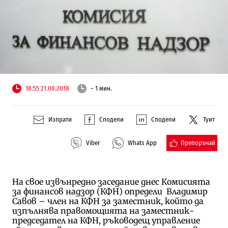
18:55 21.08.2018
~ 1 мин.
Изпрати
Сподели
Сподели
Туит
Препоръчай
Viber
Whats App
На свое извънредно заседание днес Комисията
за финансов надзор (КФН) определи Владимир
Савов – член на КФН за заместник, който да
изпълнява правомощията на заместник-
председател на КФН, ръководещ управление