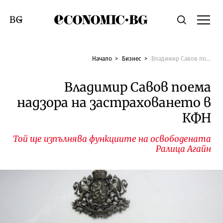
Economic.bg
Търсене
Смяна на език
Начало
Бизнес
Владимир Савов поема надзора на застраховането в КФН
Владимир Савов поема
надзора на застраховането в
КФН
Той ще изпълнява функциите на освободената
Ралица Агайн