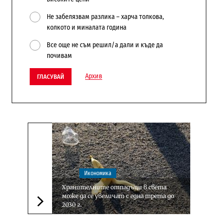
Не забелязвам разлика – харча толкова,
колкото и миналата година
Все още не съм решил/а дали и къде да
почивам
Архив
ГЛАСУВАЙ
Икономика
Хранителните отпадъци в света
може да се увеличат с една трета до
2030 г.
Следваща новина