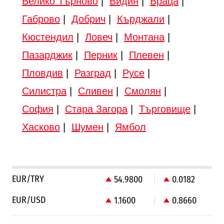
Велико Търново
|
Видин
|
Враца
|
Габрово
|
Добрич
|
Кърджали
|
Кюстендил
|
Ловеч
|
Монтана
|
Пазарджик
|
Перник
|
Плевен
|
Пловдив
|
Разград
|
Русе
|
Силистра
|
Сливен
|
Смолян
|
София
|
Стара Загора
|
Търговище
|
Хасково
|
Шумен
|
Ямбол
EUR/TRY
54.9800
0.0182
EUR/USD
1.1600
0.8660