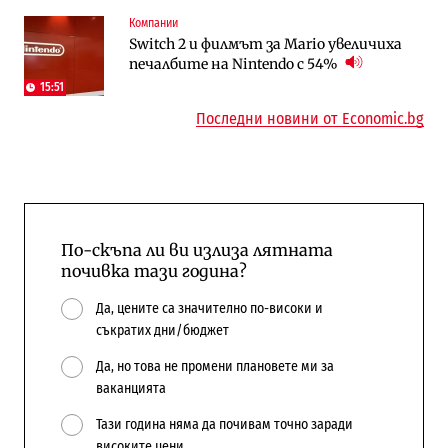
Компании
Публични финанси
Отрасли
Switch 2 и филмът за Mario увеличиха
Общините вече зависят от
Жилищата в България поскъпват при
печалбите на Nintendo с 54%
централната власт за 75% от
намаляващо население и все повече
бюджетите си
сгради
15:51
Последни новини от Economic.bg
По-скъпа ли ви излиза лятната
почивка тази година?
Да, цените са значително по-високи и
съкратих дни/бюджет
Да, но това не промени плановете ми за
ваканцията
Тази година няма да почивам точно заради
високите цени