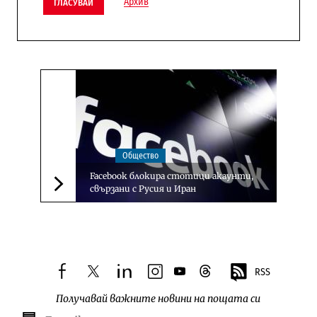
Архив
ГЛАСУВАЙ
Общество
Facebook блокира стотици акаунти,
свързани с Русия и Иран
Следваща новина
RSS
facebook
twitter
linkedin
instagram
youtube
threads
Получавай важните новини на пощата си