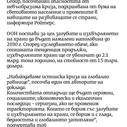
Group, посочвайки опасността от
невъобразима криза, подхранвана от бума на
световното население и промените в
навиците на развиващите се страни,
информира Ройтерс.
ООН постави за цел загубите и изхвърлянето
на храни да бъдат намалени наполовина до
2030 г. Според изследването обаче, ако
сегашната тенденция продължи,
изхвърляните храни ще се увеличат до 2.1
млрд. тона годишно, на стойност от 1.5 тлрн.
долара.
„Наблюдаваме истинска криза на глобално
равнище", посочва един от авторите на
доклада.
Количествата отпадъци ще бъдат огромни,
социалните, икономически и екологични
последици - сериозни, ако не променим
траекторията. Когато се борим със загубите
и изхвърлянето на храни, се борим и с глада,
бедността и глобалното затопляне“,
подчертава той