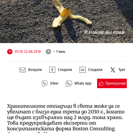
©
ECONOMIC.BG /
PIXABAY
07:30 22.08.2018
~ 1 мин.
Изпрати
Сподели
Сподели
Туит
Препоръчай
Viber
Whats App
Хранителните отпадъци в света може да се
увеличат с близо една трета до 2030 г., когато
ще бъдат изхвърляни над 2 млрд. тона храни.
Това предупреждават експерти от
консултантската фирма Boston Consulting