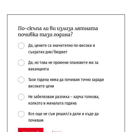
По-скъпа ли ви излиза лятната
почивка тази година?
Да, цените са значително по-високи и
съкратих дни/бюджет
Да, но това не промени плановете ми за
ваканцията
Тази година няма да почивам точно заради
високите цени
Не забелязвам разлика – харча толкова,
колкото и миналата година
Все още не съм решил/а дали и къде да
почивам