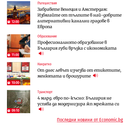
Пътешествия
Компании
Градоустройство
Забравете Венеция и Амстердам:
Vivacom предлага над 150 устройства с
Столична община избра изпълнител за
Избягайте от тълпите в най-добрите
90% отстъпка през август
преместването на трамвайното
алтернативни канални градове в
трасе по бул. „Скобелев“
12:00
Европа
Компании
Енергетика
Образование
„Ендуросат“ ще строи огромен
Държавният ТЕЦ „Марица изток 2“
Професионалното образование в
космически и отбранителен център в
работи с 5 блока
България губи връзка с икономиката
Доброславци
11:00
Енергетика
Компании
Накратко
Държавният ТЕЦ „Марица изток 2“
„Ендуросат“ ще строи огромен
От днес левът изчезва от етикетите,
работи с 5 блока
космически и отбранителен център в
менютата и брошурите
Доброславци
10:00
Енергетика
Регулации
Транспорт
АЕЦ „Козлодуй“ ще работи само още
Лекарствата за редки болести
4 млрд. евро по-късно: България не
няколко седмици, ако сушата продължи
попадат в капан на обществените
успява да модернизира жп мрежата си
поръчки?
09:10
Последни новини от Economic.bg