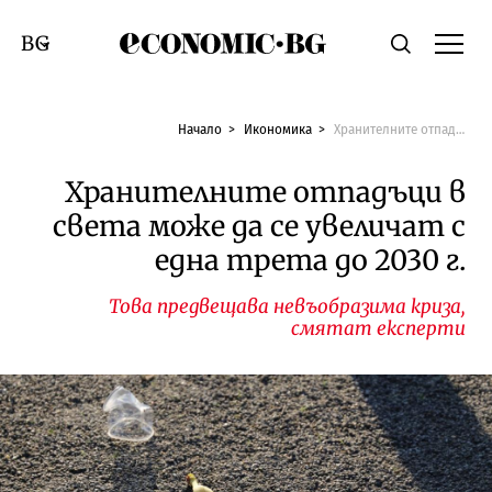
Economic.bg
Търсене
Смяна на език
Начало
Икономика
Хранителните отпадъци в света може да се увеличат с една трета до 2030 г.
Хранителните отпадъци в
света може да се увеличат с
една трета до 2030 г.
Това предвещава невъобразима криза,
смятат експерти