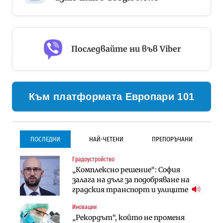
Последвайте ни във Viber
Към платформата Европари 101
ПОСЛЕДНИ
НАЙ-ЧЕТЕНИ
ПРЕПОРЪЧАНИ
Градоустройство
Градоустройство
Инфраструктура
„Комплексно решение“: София
Столична община избра
Проектирането на тунела под
залага на дълг за подобряване на
изпълнител за преместването на
Петрохан ще върви паралелно с
градския транспорт и улиците
трамвайното трасе по бул.
екологичните оценки
„Скобелев“
Иновации
Компании
Инфраструктура
„Рекордът“, който не променя
„Хювефарма“ подписа договор за