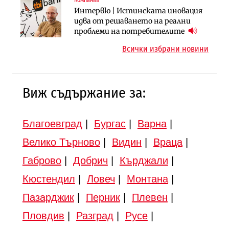
Компании
Инфраструктура
Инфраструктура
Интервю | Истинската иновация
АПИ възложи промяната на
Вторият мост над Варненското
идва от решаването на реални
парцеларния план за
езеро става част от бъдещата
проблеми на потребителите
магистралата Русе – Велико
магистрала „Черно море“
Всички избрани новини
Търново
Виж съдържание за:
Благоевград
|
Бургас
|
Варна
|
Велико Търново
|
Видин
|
Враца
|
Габрово
|
Добрич
|
Кърджали
|
Кюстендил
|
Ловеч
|
Монтана
|
Пазарджик
|
Перник
|
Плевен
|
Пловдив
|
Разград
|
Русе
|