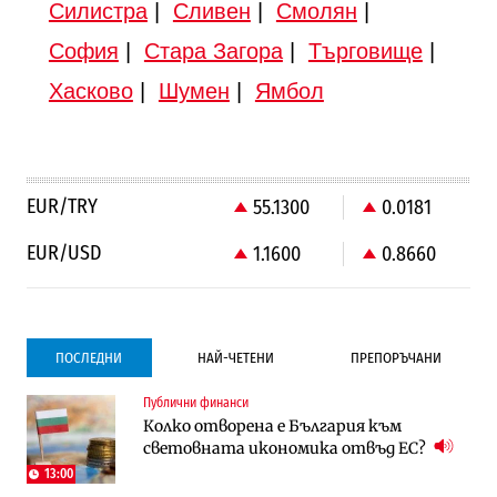
Силистра
|
Сливен
|
Смолян
|
София
|
Стара Загора
|
Търговище
|
Хасково
|
Шумен
|
Ямбол
EUR/TRY
55.1300
0.0181
EUR/USD
1.1600
0.8660
ПОСЛЕДНИ
НАЙ-ЧЕТЕНИ
ПРЕПОРЪЧАНИ
Публични финанси
Градоустройство
Компании
Колко отворена е България към
Столична община избра изпълнител за
Vivacom предлага над 150 устройства с
световната икономика отвъд ЕС?
преместването на трамвайното
90% отстъпка през август
трасе по бул. „Скобелев“
13:00