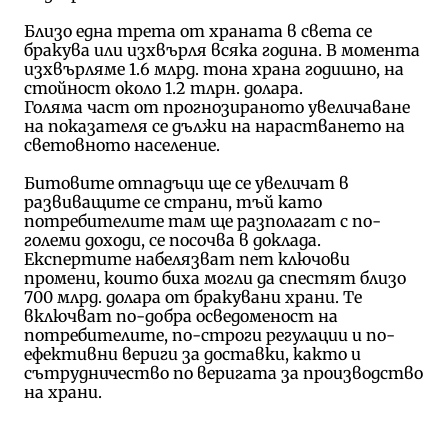
Близо една трета от храната в света се
бракува или изхвърля всяка година. В момента
изхвърляме 1.6 млрд. тона храна годишно, на
стойност около 1.2 тлрн. долара.
Голяма част от прогнозираното увеличаване
на показателя се дължи на нарастването на
световното население.
Битовите отпадъци ще се увеличат в
развиващите се страни, тъй като
потребителите там ще разполагат с по-
големи доходи, се посочва в доклада.
Експертите набелязват пет ключови
промени, които биха могли да спестят близо
700 млрд. долара от бракувани храни. Те
включват по-добра осведоменост на
потребителите, по-строги регулации и по-
ефективни вериги за доставки, както и
сътрудничество по веригата за производство
на храни.