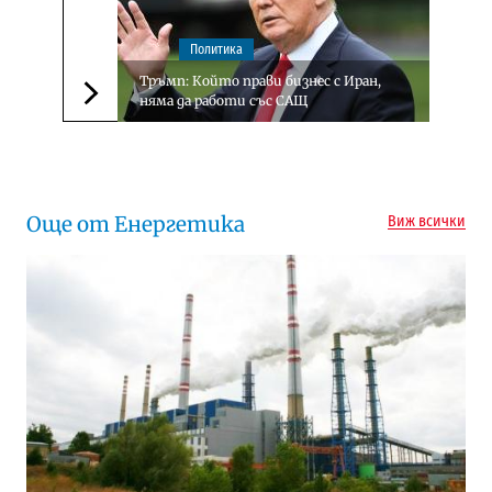
Политика
Тръмп: Който прави бизнес с Иран,
няма да работи със САЩ
Следваща новина
Още от Енергетика
Виж всички