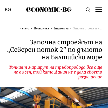
Economic.bg
Търсене
Смяна на език
Начало
Икономика
Енергетика
Започна строежът на „Северен поток 2” по дъното на Балтийско море
Започна строежът на
„Северен поток 2” по дъното
на Балтийско море
Точният маршрут на тръбопровода все още
не е ясен, тъй като Дания не е дала своето
разрешение