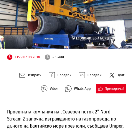
©
ECONOMIC.BG /
NORD STREAM 2
13:29 07.08.2018
~ 1 мин.
Изпрати
Сподели
Сподели
Туит
Препоръчай
Viber
Whats App
Проектната компания на „
Северен поток 2
”
Nord
Stream 2 започна изграждането на газопровода
по
дъното на Балтийско море
през юли, съобщава Uniper,