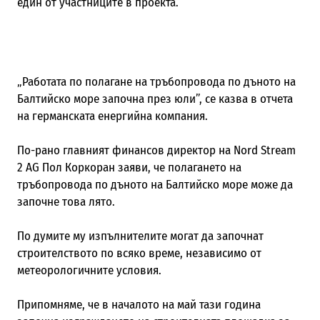
един от участниците в проекта
.
„
Работата по полагане на тръбопровода по дъното на
Балтийско море започна през юли
”
, се казва в отчета
на германската енергийна компания.
По-рано главният финансов директор на Nord Stream
2 AG Пол Коркоран
заяви, че полагането на
тръбопровода по дъното на Балтийско море може да
започне това лято.
По думите му
изпълнителите могат да започнат
строителство
то
по всяко време, независимо от
метеорологичните условия.
Припомняме, че в началото на май тази година