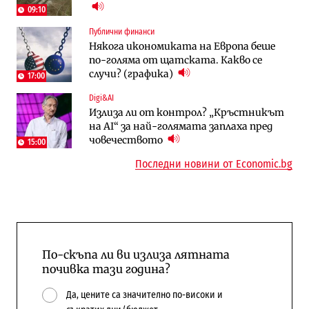
Доброславци
09:10
Публични финанси
Енергетика
Компании
Някога икономиката на Европа беше
Държавният ТЕЦ „Марица изток 2“
„Ендуросат“ ще строи огромен
по-голяма от щатската. Какво се
работи с 5 блока
космически и отбранителен център в
случи? (графика)
Доброславци
17:00
Digi&AI
Енергетика
Регулации
Излиза ли от контрол? „Кръстникът
АЕЦ „Козлодуй“ ще работи само още
Лекарствата за редки болести
на AI“ за най-голямата заплаха пред
няколко седмици, ако сушата продължи
попадат в капан на обществените
човечеството
поръчки?
15:00
Последни новини от Economic.bg
По-скъпа ли ви излиза лятната
почивка тази година?
Да, цените са значително по-високи и