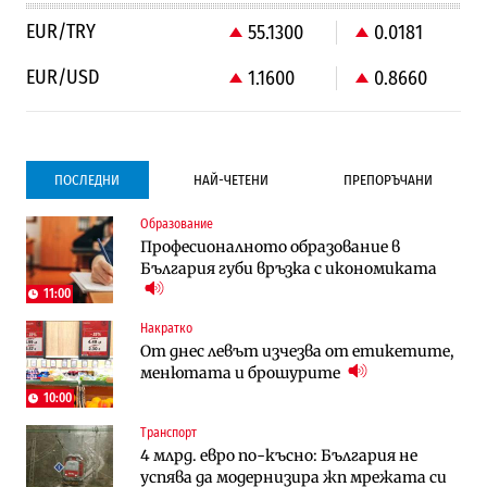
EUR/TRY
55.1300
0.0181
EUR/USD
1.1600
0.8660
ПОСЛЕДНИ
НАЙ-ЧЕТЕНИ
ПРЕПОРЪЧАНИ
Образование
Градоустройство
Компании
Професионалното образование в
Столична община избра изпълнител за
Vivacom предлага над 150 устройства с
България губи връзка с икономиката
преместването на трамвайното
90% отстъпка през август
трасе по бул. „Скобелев“
11:00
Накратко
Компании
Градоустройство
От днес левът изчезва от етикетите,
Vivacom предлага над 150 устройства с
Столична община избра изпълнител за
менютата и брошурите
90% отстъпка през август
преместването на трамвайното
трасе по бул. „Скобелев“
10:00
Транспорт
Компании
Енергетика
4 млрд. евро по-късно: България не
„Ендуросат“ ще строи огромен
Държавният ТЕЦ „Марица изток 2“
успява да модернизира жп мрежата си
космически и отбранителен център в
работи с 5 блока