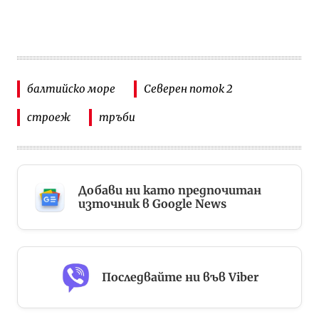
балтийско море
Северен поток 2
строеж
тръби
Добави ни като предпочитан
източник в Google News
Последвайте ни във Viber