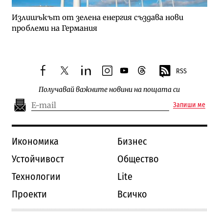
Излишъкът от зелена енергия създава нови
проблеми на Германия
RSS
facebook
twitter
linkedin
instagram
youtube
threads
Получавай важните новини на пощата си
Запиши ме
Икономика
Бизнес
Устойчивост
Общество
Технологии
Lite
Проекти
Всичко