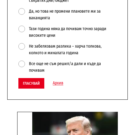
съкратих дни/бюджет
Да, но това не промени плановете ми за
ваканцията
Тази година няма да почивам точно заради
високите цени
Не забелязвам разлика – харча толкова,
колкото и миналата година
Все още не съм решил/а дали и къде да
почивам
Архив
ГЛАСУВАЙ