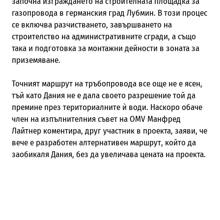
започна изграждането на строителната площадка за
газопровода в германския град Лубмин. В този процес
се включва разчистването, завършването на
строителство на административните сгради, а също
така и подготовка за монтажни дейности в зоната за
приземяване.
Точният маршрут на тръбопровода все още не е ясен,
тъй като Дания не е дала своето разрешение той да
премине през териториалните ѝ води. Наскоро обаче
член на изпълнителния съвет на OMV Манфред
Лайтнер коментира, друг участник в проекта, заяви, че
вече е разработен алтернативен маршрут, който да
заобикаля Дания, без да увеличава цената на проекта.