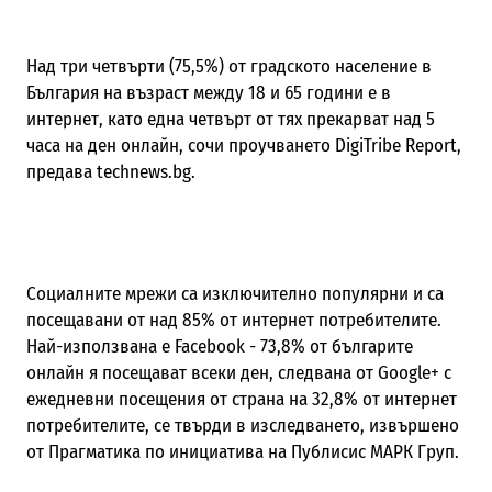
Над три четвърти (75,5%) от градското население в
България на възраст между 18 и 65 години е в
интернет, като една четвърт от тях прекарват над 5
часа на ден онлайн, сочи проучването DigiTribe Report,
предава
technews.bg.
Социалните мрежи са изключително популярни и са
посещавани от над 85% от интернет потребителите.
Най-използвана е Facebook - 73,8% от българите
онлайн я посещават всеки ден, следвана от Google+ с
ежедневни посещения от страна на 32,8% от интернет
потребителите, се твърди в изследването, извършено
от Прагматика по инициатива на Публисис МАРК Груп.