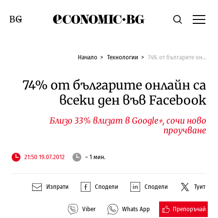
Economic.bg
Търсене
Смяна на език
Начало
Технологии
74% от българите онлайн са всеки ден във Facebook
74% от българите онлайн са
всеки ден във Facebook
Близо 33% влизат в Google+, сочи ново
проучване
21:50 19.07.2012
~ 1 мин.
Изпрати
Сподели
Сподели
Туит
Препоръчай
Viber
Whats App