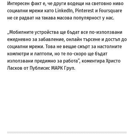
Интересен факт е, че други водещи на световно ниво
социални мрежи като LinkedIn, Pinterest и Foursquare
не се радват на такава масова популярност у нас.
„Мобилните устройства ще бъдат все по-използвани
ежедневно за забавление, онлайн търсене и достъп до
социални мрежи. Това не вещае смърт за настолните
компютри и лаптопи, но те по-скоро ще бъдат
използвани предимно за работа”, коментира Христо
Ласков от Публисис МАРК Груп.