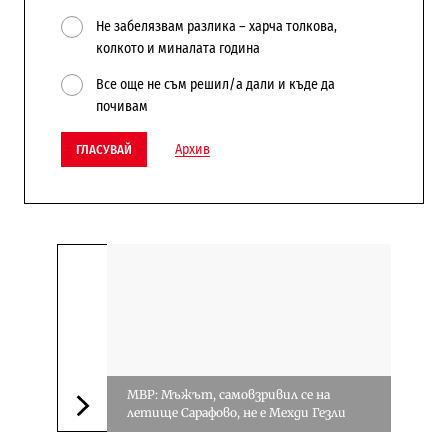
Не забелязвам разлика – харча толкова,
колкото и миналата година
Все още не съм решил/а дали и къде да
почивам
Архив
ГЛАСУВАЙ
МВР: Мъжът, самовзривил се на
летище Сарафово, не е Мехди Гезли
Следваща новина