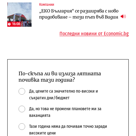
Компании
Публични финанси
Компании
„ЕКО България“ се разширява с ново
Общините вече зависят от
А1 отново е лидер при технологичните
придобиване – този път във Видин
централната власт за 75% от
компании и системните интегратори
бюджетите си
16:08
Последни новини от Economic.bg
По-скъпа ли ви излиза лятната
почивка тази година?
Да, цените са значително по-високи и
съкратих дни/бюджет
Да, но това не промени плановете ми за
ваканцията
Тази година няма да почивам точно заради
високите цени