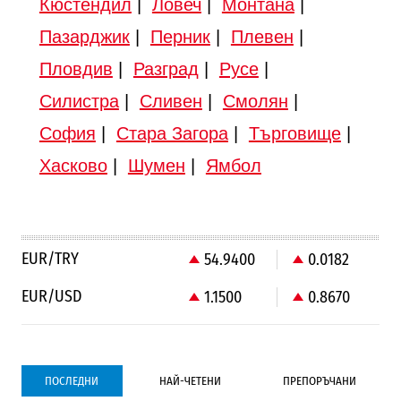
Кюстендил
|
Ловеч
|
Монтана
|
Пазарджик
|
Перник
|
Плевен
|
Пловдив
|
Разград
|
Русе
|
Силистра
|
Сливен
|
Смолян
|
София
|
Стара Загора
|
Търговище
|
Хасково
|
Шумен
|
Ямбол
EUR/TRY
54.9400
0.0182
EUR/USD
1.1500
0.8670
ПОСЛЕДНИ
НАЙ-ЧЕТЕНИ
ПРЕПОРЪЧАНИ