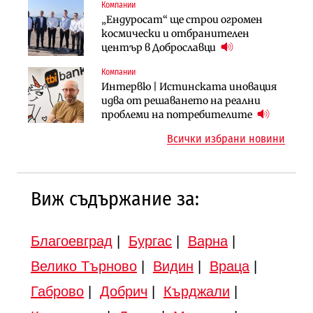
Компании
Градоустройство
Компании
„Ендуросат“ ще строи огромен
Столична община избра
„Хювефарма“ подписа договор за
космически и отбранителен
изпълнител за преместването на
придобиване на Euroapi Italy
център в Доброславци
трамвайното трасе по бул.
„Скобелев“
Компании
Инфраструктура
Инфраструктура
Интервю | Истинската иновация
АПИ възложи промяната на
Вторият мост над Варненското
идва от решаването на реални
парцеларния план за
езеро става част от бъдещата
проблеми на потребителите
магистралата Русе – Велико
магистрала „Черно море“
Всички избрани новини
Търново
Виж съдържание за:
Благоевград
|
Бургас
|
Варна
|
Велико Търново
|
Видин
|
Враца
|
Габрово
|
Добрич
|
Кърджали
|