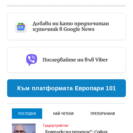
Добави ни като предпочитан
източник в Google News
Последвайте ни във Viber
Към платформата Европари 101
ПОСЛЕДНИ
НАЙ-ЧЕТЕНИ
ПРЕПОРЪЧАНИ
Градоустройство
Градоустройство
Инфраструктура
„Комплексно решение“: София
Столична община избра
Проектирането на тунела под