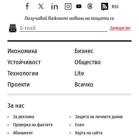
RSS
facebook
twitter
linkedin
instagram
youtube
threads
Получавай важните новини на пощата си
Запиши ме
Икономика
Бизнес
Устойчивост
Общество
Технологии
Lite
Проекти
Всичко
За нас
За реклама
Защита на личните данни
Проверка на фактите
Екип
Абонамент
Карта на сайта