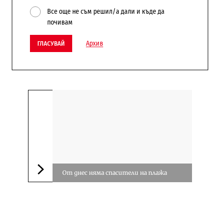
Все още не съм решил/а дали и къде да
почивам
Архив
ГЛАСУВАЙ
От днес няма спасители на плажа
Следваща новина