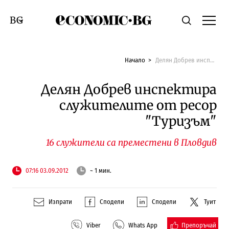
Economic.bg
Търсене
Смяна на език
Начало
Делян Добрев инспектира служителите от ресор "Туризъм"
Делян Добрев инспектира
служителите от ресор
"Туризъм"
16 служители са преместени в Пловдив
07:16 03.09.2012
~ 1 мин.
Изпрати
Сподели
Сподели
Туит
Препоръчай
Viber
Whats App