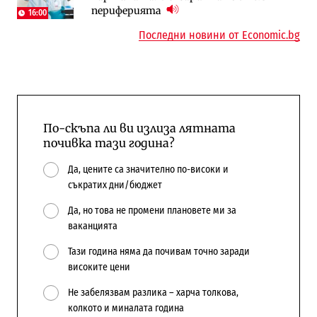
периферията
напълно от Google
Доброславци
16:00
Последни новини от Economic.bg
По-скъпа ли ви излиза лятната
почивка тази година?
Да, цените са значително по-високи и
съкратих дни/бюджет
Да, но това не промени плановете ми за
ваканцията
Тази година няма да почивам точно заради
високите цени
Не забелязвам разлика – харча толкова,
колкото и миналата година