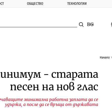
СТ
ОБЩЕСТВО
ТЕХНОЛОГИИ
nomic.bg
Търсене
Смяна на ез
f
Търси
Начало
минимум - старата
песен на нов глас
лучаващите минимална работна заплата да се
удържа, а после да се връща от държавата