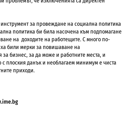
ои проблемът, че изключенията са директен
е инструмент за провеждане на социална политика
иална политика би била насочена към подпомагане
ване на доходите на работещите. С много по-
иха били мерки за повишаване на
за бизнес, за да може и работните места, и
о с плоския данък и необлагаем минимум е чиста
тните приходи.
.ime.bg