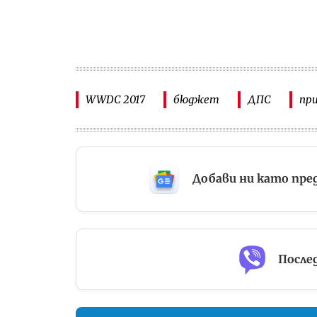
WWDC 2017
бюджет
ДПС
пр
Добави ни като пре
Послед