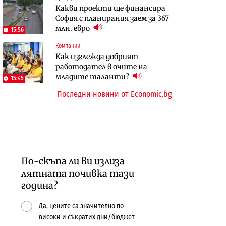
Какви проекти ще финансира
бюджетите си
София с планирания заем за 367
To:know
Компании
млн. евро
15:56
Последни дни с обозначаване на
А1 отново е лидер при
Компании
цените в лева: Какво
технологичните компании и
Как изглежда добрият
предстои?
системните интегратори
работодател в очите на
младите таланти?
15:45
Последни новини от Economic.bg
По-скъпа ли ви излиза
лятната почивка тази
година?
Да, цените са значително по-
високи и съкратих дни/бюджет