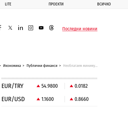
LITE
ПРОЕКТИ
ВСИЧКО
ик
Последни новини
acebook
twitter
linkedin
instagram
youtube
threads
Икономика
Публични финанси
Необлагаем минимум - старата песен на нов глас
EUR/TRY
54.9800
0.0182
EUR/USD
1.1600
0.8660