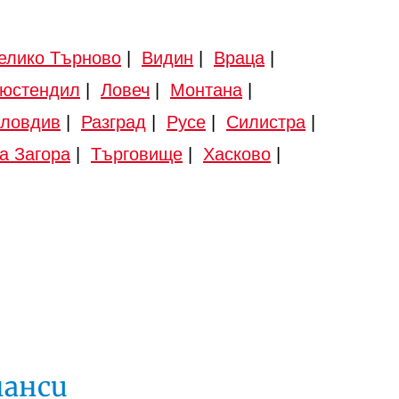
елико Търново
|
Видин
|
Враца
|
юстендил
|
Ловеч
|
Монтана
|
ловдив
|
Разград
|
Русе
|
Силистра
|
а Загора
|
Търговище
|
Хасково
|
нанси