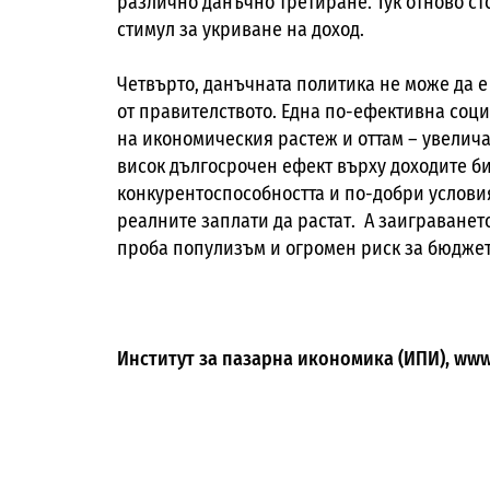
различно данъчно третиране. Тук отново ст
стимул за укриване на доход.
Четвърто, данъчната политика не може да 
от правителството. Една по-ефективна соц
на икономическия растеж и оттам – увелича
висок дългосрочен ефект върху доходите б
конкурентоспособността и по-добри условия 
реалните заплати да растат. А заиграванет
проба популизъм и огромен риск за бюдже
Институт за пазарна икономика (ИПИ), www