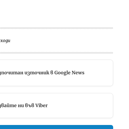
иходи
дпочитан източник в Google News
вайте ни във Viber