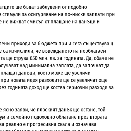
атците ще бъдат заблудени от подобно
е стимули за осигуряване на по-ниски заплати при
те не виждат смисъл от плащане на данъци и
лени приходи за бюджета при и сега съществуващ
 са изчислили, че въвеждането на необлагаем
ще струва 650 млн. лв. за годината. Да, обаче не
получават над минимална заплата, да започнат да
не плащат данъци, което може ще увеличи
 при новата идея разходите ще се увеличат още
ез годината доход ще коства сериозни разходи за
 ясно заяви, че плоският данък ще остане, той
м и семейно подоходно облагане през втората
ва реално е прогресивна скала и означава