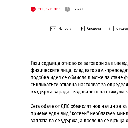
11:09 17.11.2013
~ 2 мин.
Изпрати
Сподели
Споде
Тази седмица отново се заговори за въвеж
физическите лица, след като зам.-председа
подобна идея се обмисля и може да стане ф
синдикатите отдавна настояват за определ
въздържа заради създаването на стимули з
Сега обаче от ДПС обмислят нов начин за в
приеме един вид "косвен" необлагаем мин
заплата да се удържа, а после да се връща 