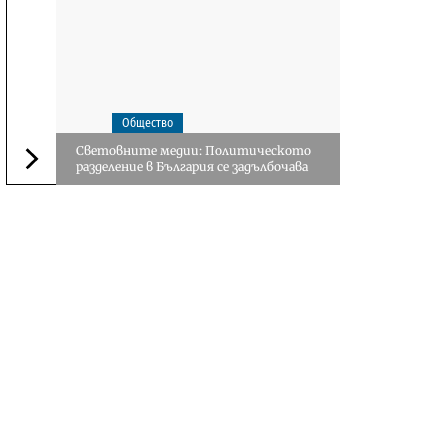
Общество
Световните медии: Политическото
разделение в България се задълбочава
Следваща новина