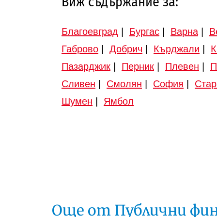
Виж съдържание за:
Благоевград
|
Бургас
|
Варна
|
В
Габрово
|
Добрич
|
Кърджали
|
К
Пазарджик
|
Перник
|
Плевен
|
П
Сливен
|
Смолян
|
София
|
Стар
Шумен
|
Ямбол
Още от Публични фи