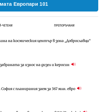
мата Европари 101
Й-ЧЕТЕНИ
ПРЕПОРЪЧАНИ
ина на космическия център в зона „Доброславци“
д Петрохан ще върви паралелно с екологичните
д Петрохан ще върви паралелно с екологичните
абраната за износ на дизел и керосин
ото езеро става част от бъдещата магистрала
за придобиване на Euroapi Italy
София с планирания заем за 367 млн. евро
ълнител за преместването на трамвайното
ователен пазар има огромен потенциал за растеж