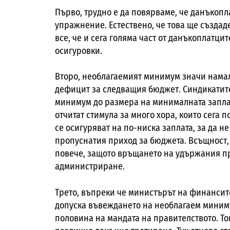
Първо, трудно е да повярваме, че данъкопл
упражнение. Естествено, че това ще създад
все, че и сега голяма част от данъкоплатци
осигуровки.
Второ, необлагаемият минимум значи нама
дефицит за следващия бюджет. Синдикатите
минимум до размера на минималната заплата 
отчитат стимула за много хора, които сега 
се осигуряват на по-ниска заплата, за да 
пропуснатия приход за бюджета. Всъщност,
повече, защото връщането на удържания пр
администриране.
Трето, въпреки че министърът на финансите
допуска въвеждането на необлагаем миниму
половина на мандата на правителството. То