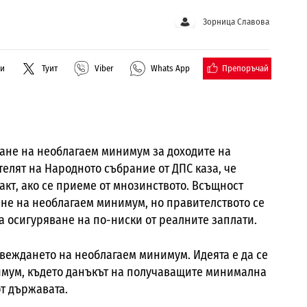
Зорница Славова
Препоръчай
ли
Туит
Viber
Whats App
дане на необлагаем минимум за доходите на
телят на Народното събрание от ДПС каза, че
акт, ако се приеме от мнозинството. Всъщност
яне на необлагаем минимум, но правителството се
а осигуряване на по-ниски от реалните заплати.
ъвеждането на необлагаем минимум. Идеята е да се
имум, където данъкът на получаващите минимална
от държавата.