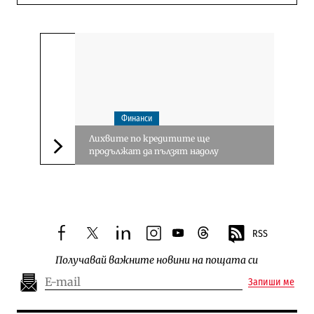
Финанси
Лихвите по кредитите ще
продължат да пълзят надолу
Следваща новина
RSS
facebook
twitter
linkedin
instagram
youtube
threads
Получавай важните новини на пощата си
Запиши ме