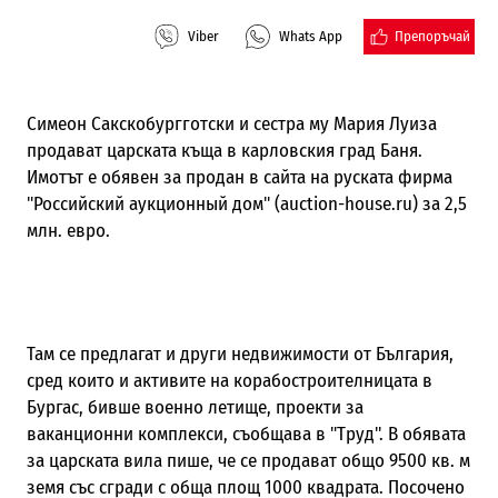
Препоръчай
Viber
Whats App
Симеон Сакскобургготски и сестра му Мария Луиза
продават царската къща в карловския град Баня.
Имотът е обявен за продан в сайта на руската фирма
"Российский аукционный дом" (auction-house.ru) за 2,5
млн. евро.
Там се предлагат и други недвижимости от България,
сред които и активите на корабостроителницата в
Бургас, бивше военно летище, проекти за
ваканционни комплекси, съобщава в "Труд". В обявата
за царската вила пише, че се продават общо 9500 кв. м
земя със сгради с обща площ 1000 квадрата. Посочено