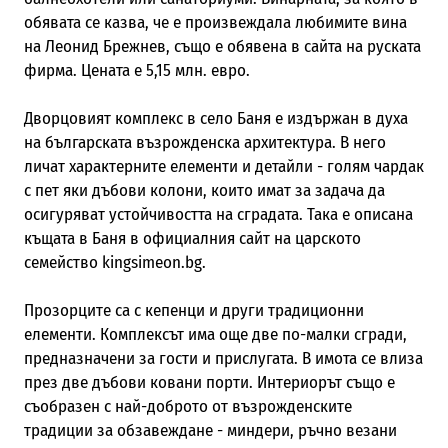
обявата се казва, че е произвеждала любимите вина
на Леонид Брежнев, също е обявена в сайта на руската
фирма. Цената е 5,15 млн. евро.
Дворцовият комплекс в село Баня е издържан в духа
на българската възрожденска архитектура. В него
личат характeрните елементи и детайли - голям чардак
с пет яки дъбови колони, които имат за задача да
осигуряват устойчивостта на сградата. Така е описана
къщата в Баня в официалния сайт на царското
семейство kingsimeon.bg.
Прозорците са с кепенци и други традиционни
елементи. Комплексът има още две по-малки сгради,
предназначени за гости и прислугата. В имота се влиза
през две дъбови ковани порти. Интериорът също е
съобразен с най-доброто от възрожденските
традиции за обзавеждане - миндери, ръчно везани