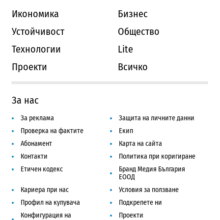
Икономика
Бизнес
Устойчивост
Общество
Технологии
Lite
Проекти
Всичко
За нас
За реклама
Защита на личните данни
Проверка на фактите
Екип
Абонамент
Карта на сайта
Контакти
Политика при коригиране
Етичен кодекс
Бранд Медия България
ЕООД
Кариера при нас
Условия за ползване
Профил на купувача
Подкрепете ни
Конфигурация на
Проекти