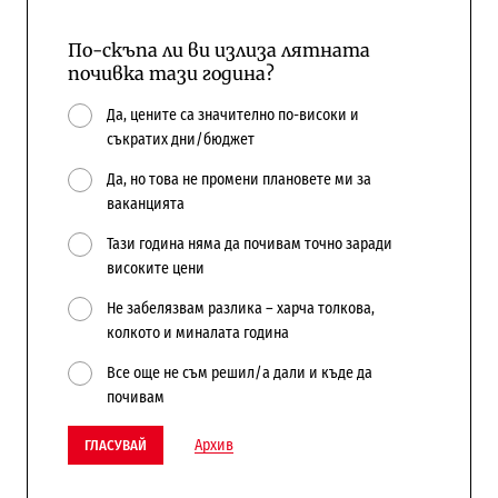
По-скъпа ли ви излиза лятната
почивка тази година?
Да, цените са значително по-високи и
съкратих дни/бюджет
Да, но това не промени плановете ми за
ваканцията
Тази година няма да почивам точно заради
високите цени
Не забелязвам разлика – харча толкова,
колкото и миналата година
Все още не съм решил/а дали и къде да
почивам
Архив
ГЛАСУВАЙ