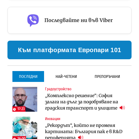
Последвайте ни във Viber
Към платформата Европари 101
ПОСЛЕДНИ
НАЙ-ЧЕТЕНИ
ПРЕПОРЪЧАНИ
Градоустройство
Градоустройство
Инфраструктура
„Комплексно решение“: София
Столична община избра
Проектирането на тунела под
залага на дълг за подобряване на
изпълнител за преместването на
Петрохан ще върви паралелно с
градския транспорт и улиците
трамвайното трасе по бул.
екологичните оценки
17:23
„Скобелев“
Иновации
Компании
Инфраструктура
„Рекордът“, който не променя
„Хювефарма“ подписа договор за
Проектирането на тунела под
картината: България пак е в R&D
придобиване на Euroapi Italy
Петрохан ще върви паралелно с
периферията
16:00