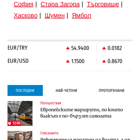
София
|
Стара Загора
|
Търговище
|
Хасково
|
Шумен
|
Ямбол
EUR/TRY
54.9400
0.0182
EUR/USD
1.1500
0.8670
ПОСЛЕДНИ
НАЙ-ЧЕТЕНИ
ПРЕПОРЪЧАНИ
Пътешествия
Градоустройство
Компании
Европейските маршрути, по които
Столична община избра изпълнител за
Vivacom предлага над 150 устройства с
влакът е по-бърз от самолета
преместването на трамвайното
90% отстъпка през август
трасе по бул. „Скобелев“
12:00
Списанието
Компании
To:know
Реформите са маратон на волята, а не
Vivacom предлага над 150 устройства с
Последни дни с обозначаване на цените