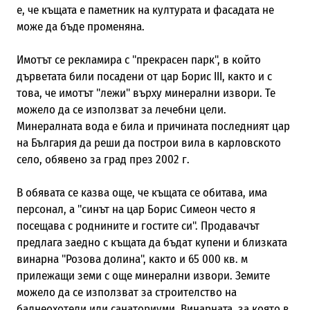
е, че къщата е паметник на културата и фасадата не
може да бъде променяна.
Имотът се рекламира с "прекрасен парк", в който
дърветата били посадени от цар Борис III, както и с
това, че имотът "лежи" върху минерални извори. Те
можело да се използват за лечебни цели.
Минералната вода е била и причината последният цар
на България да реши да построи вила в карловското
село, обявено за град през 2002 г.
В обявата се казва още, че къщата се обитава, има
персонал, а "синът на цар Борис Симеон често я
посещава с роднините и гостите си". Продавачът
предлага заедно с къщата да бъдат купени и близката
винарна "Розова долина", както и 65 000 кв. м
прилежащи земи с още минерални извори. Земите
можело да се използват за строителство на
балнеохотели или санаториуми. Винарната, за която в