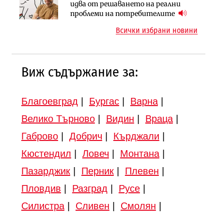
АПИ възложи промяната на
Вторият мост над Варненското
идва от решаването на реални
парцеларния план за
езеро става част от бъдещата
проблеми на потребителите
магистралата Русе – Велико
магистрала „Черно море“
Всички избрани новини
Търново
Виж съдържание за:
Благоевград
|
Бургас
|
Варна
|
Велико Търново
|
Видин
|
Враца
|
Габрово
|
Добрич
|
Кърджали
|
Кюстендил
|
Ловеч
|
Монтана
|
Пазарджик
|
Перник
|
Плевен
|
Пловдив
|
Разград
|
Русе
|
Силистра
|
Сливен
|
Смолян
|