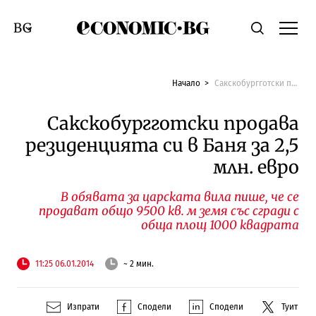
Economic.bg
Търсене
Смяна на език
Начало
Сакскобургготски продава резиденцията си в Баня за 2,5 млн. евро
Сакскобургготски продава
резиденцията си в Баня за 2,5
млн. евро
В обявата за царската вила пише, че се
продават общо 9500 кв. м земя със сгради с
обща площ 1000 квадрата
11:25 06.01.2014
~ 2 мин.
Изпрати
Сподели
Сподели
Туит