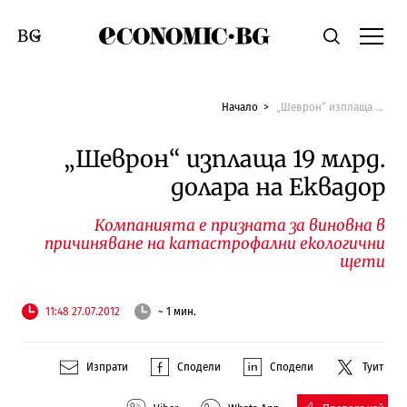
Economic.bg
Търсене
Смяна на език
Начало
„Шеврон“ изплаща 19 млрд. долара на Еквадор
„Шеврон“ изплаща 19 млрд.
долара на Еквадор
Компанията е призната за виновна в
причиняване на катастрофални екологични
щети
11:48 27.07.2012
~ 1 мин.
Изпрати
Сподели
Сподели
Туит