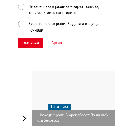
Не забелязвам разлика – харча толкова,
колкото и миналата година
Все още не съм решил/а дали и къде да
почивам
Архив
ГЛАСУВАЙ
Енергетика
Еколози против производство на ток
от биомаса
Следваща новина