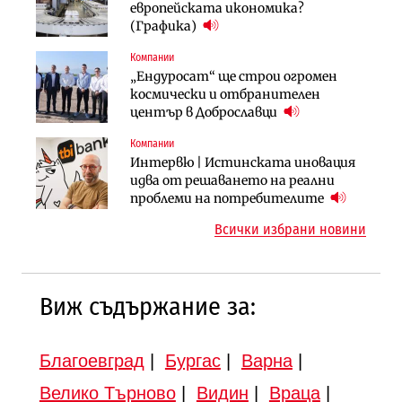
АЕЦ „Козлодуй“ ще работи само още
Ипотечното кредитиране в
европейската икономика?
няколко седмици, ако сушата
България продължава да се охлажда
(Графика)
продължи
(Графика)
Компании
Компании
Публични финанси
„Ендуросат“ ще строи огромен
„Хювефарма“ подписа договор за
След 20 години застой: Данъчните
космически и отбранителен
придобиване на Euroapi Italy
оценки на имотите може да бъдат
център в Доброславци
вдигнати
Компании
Инфраструктура
Инфраструктура
Интервю | Истинската иновация
АПИ възложи промяната на
Вторият мост над Варненското
идва от решаването на реални
парцеларния план за
езеро става част от бъдещата
проблеми на потребителите
магистралата Русе – Велико
магистрала „Черно море“
Всички избрани новини
Търново
Виж съдържание за:
Благоевград
|
Бургас
|
Варна
|
Велико Търново
|
Видин
|
Враца
|