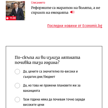
Списанието
Енергетика
Регулации
Реформите са маратон на волята, а не
АЕЦ „Козлодуй“ ще работи само още
Лекарствата за редки болести
спринт на емоцията
няколко седмици, ако сушата продължи
попадат в капан на обществените
поръчки?
11:00
Последни новини от Economic.bg
По-скъпа ли ви излиза лятната
почивка тази година?
Да, цените са значително по-високи и
съкратих дни/бюджет
Да, но това не промени плановете ми за
ваканцията
Тази година няма да почивам точно заради
високите цени