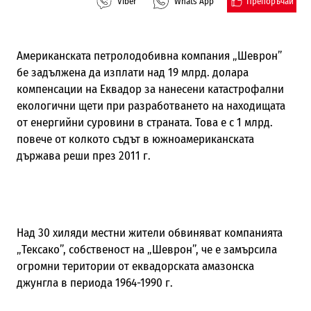
Препоръчай
Viber
Whats App
Американската петролодобивна компания „Шеврон”
бе задължена да изплати над 19 млрд. долара
компенсации на Еквадор за нанесени катастрофални
екологични щети при разработването на находищата
от енергийни суровини в страната. Това е с 1 млрд.
повече от колкото съдът в южноамериканската
държава реши през 2011 г.
Над 30 хиляди местни жители обвиняват компанията
„Тексако”, собственост на „Шеврон”, че е замърсила
огромни територии от еквадорската амазонска
джунгла в периода 1964-1990 г.