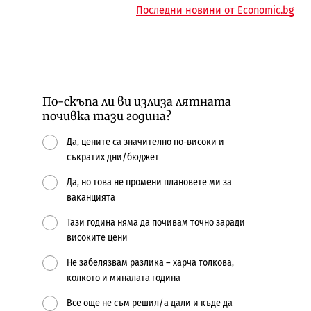
Последни новини от Economic.bg
По-скъпа ли ви излиза лятната
почивка тази година?
Да, цените са значително по-високи и
съкратих дни/бюджет
Да, но това не промени плановете ми за
ваканцията
Тази година няма да почивам точно заради
високите цени
Не забелязвам разлика – харча толкова,
колкото и миналата година
Все още не съм решил/а дали и къде да