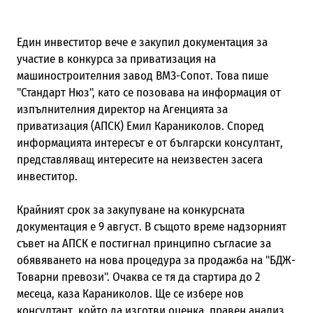
Един инвеститор вече е закупил документация за
участие в конкурса за приватизация на
машиностроителния завод ВМЗ-Сопот. Това пише
"Стандарт Нюз", като се позовава на информация от
изпълнителния директор на Агенцията за
приватизация (АПСК) Емил Караниколов. Според
информацията интересът е от български консултант,
представляващ интересите на неизвестен засега
инвеститор.
Крайният срок за закупуване на конкурсната
документация е 9 август. В същото време надзорният
съвет на АПСК е постигнал принципно съгласие за
обявяването на нова процедура за продажба на "БДЖ-
Товарни превози". Очаква се тя да стартира до 2
месеца, каза Караниколов. Ще се избере нов
консултант, който да изготви оценка, правен анализ,