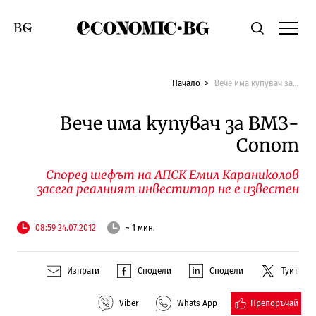
Economic.bg
Търсене
Смяна на език
Начало
Вече има купувач за ВМЗ-Сопот
Вече има купувач за ВМЗ-
Сопот
Според шефът на АПСК Емил Караниколов
засега реалният инвеститор не е известен
08:59 24.07.2012
~ 1 мин.
Изпрати
Сподели
Сподели
Туит
Препоръчай
Viber
Whats App