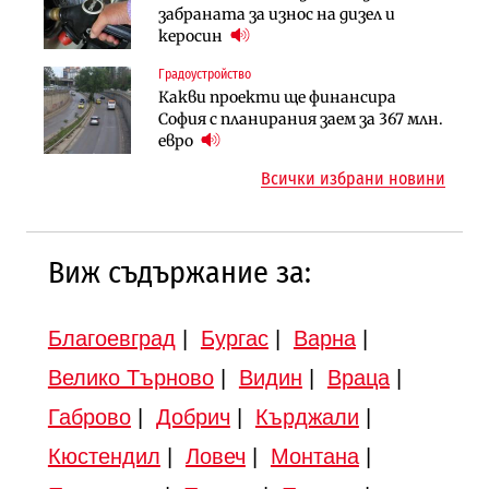
АПИ възложи промяната на
забраната за износ на дизел и
България продължава да се охлажда
парцеларния план за
керосин
(Графика)
магистралата Русе – Велико
Градоустройство
Инфраструктура
Търново
Какви проекти ще финансира
Вторият мост над Варненското
Градоустройство
София с планирания заем за 367 млн.
езеро става част от бъдещата
Шест кандидата с интерес към
евро
магистрала „Черно море“
надзора на двете метростанции в
Всички избрани новини
„Люлин“
Виж съдържание за:
Благоевград
|
Бургас
|
Варна
|
Велико Търново
|
Видин
|
Враца
|
Габрово
|
Добрич
|
Кърджали
|
Кюстендил
|
Ловеч
|
Монтана
|