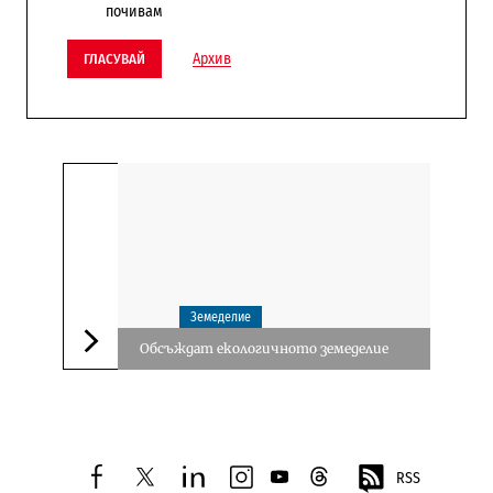
почивам
Архив
ГЛАСУВАЙ
Земеделие
Обсъждат екологичното земеделие
Следваща новина
RSS
facebook
twitter
linkedin
instagram
youtube
threads