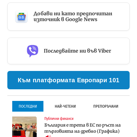
Добави ни като предпочитан
източник в Google News
Последвайте ни във Viber
Към платформата Европари 101
ПОСЛЕДНИ
НАЙ-ЧЕТЕНИ
ПРЕПОРЪЧАНИ
Публични финанси
Градоустройство
Инфраструктура
България е трета в ЕС по ръст на
Столична община избра
Проектирането на тунела под
търговията на дребно (Графика)
изпълнител за преместването на
Петрохан ще върви паралелно с