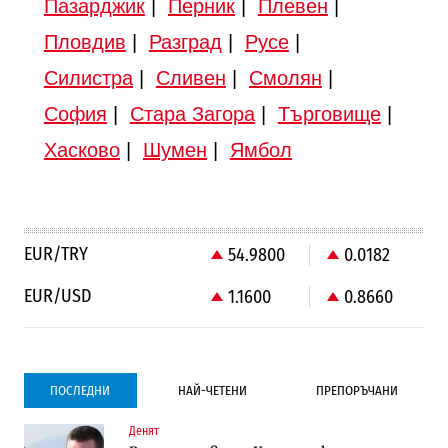
Пазарджик
|
Перник
|
Плевен
|
Пловдив
|
Разград
|
Русе
|
Силистра
|
Сливен
|
Смолян
|
София
|
Стара Загора
|
Търговище
|
Хасково
|
Шумен
|
Ямбол
EUR/TRY
54.9800
0.0182
EUR/USD
1.1600
0.8660
ПОСЛЕДНИ
НАЙ-ЧЕТЕНИ
ПРЕПОРЪЧАНИ
Денят
Градоустройство
Компании