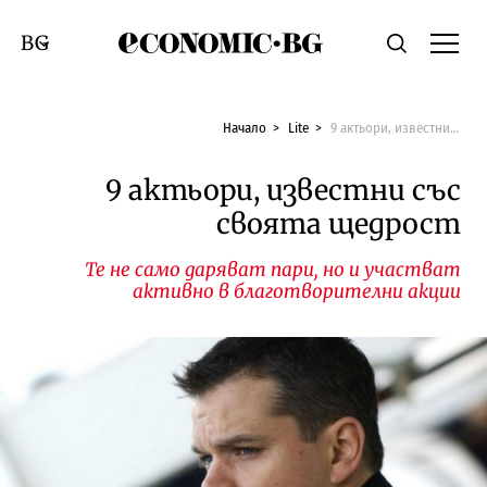
Economic.bg
Търсене
Смяна на език
Начало
Lite
9 актьори, известни със своята щедрост
9 актьори, известни със
своята щедрост
Те не само даряват пари, но и участват
активно в благотворителни акции