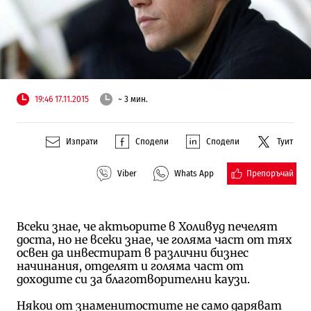
19:46 17.11.2015
~ 3 мин.
Изпрати
Сподели
Сподели
Туит
Препоръчай
Viber
Whats App
Всеки знае, че актьорите в Холивуд печелят
доста, но не всеки знае, че голяма част от тях
освен да инвестират в различни бизнес
начинания, отделят и голяма част от
доходите си за благотворителни каузи.
Някои от знаменитостите не само даряват