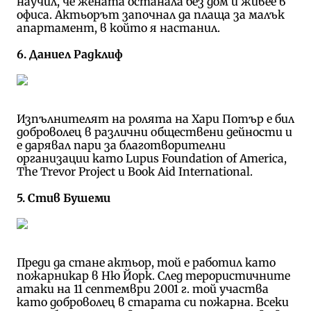
научил, че жената останала без дом и живее в
офиса. Актьорът започнал да плаща за малък
апартамент, в който я настанил.
6. Даниел Радклиф
Изпълнителят на ролята на Хари Потър е бил
доброволец в различни обществени дейности и
е дарявал пари за благотворителни
организации като Lupus Foundation of America,
The Trevor Project и Book Aid International.
5. Стив Бушеми
Преди да стане актьор, той е работил като
пожарникар в Ню Йорк. След терористичните
атаки на 11 септември 2001 г. той участва
като доброволец в старата си пожарна. Всеки