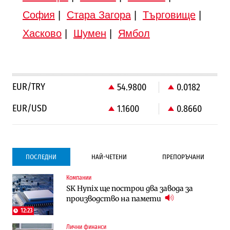
София
|
Стара Загора
|
Търговище
|
Хасково
|
Шумен
|
Ямбол
EUR/TRY
54.9800
0.0182
EUR/USD
1.1600
0.8660
ПОСЛЕДНИ
НАЙ-ЧЕТЕНИ
ПРЕПОРЪЧАНИ
Компании
Градоустройство
Компании
SK Hynix ще построи два завода за
Столична община избра изпълнител за
Vivacom предлага над 150 устройства с
производство на памети
преместването на трамвайното
90% отстъпка през август
трасе по бул. „Скобелев“
12:23
Лични финанси
Компании
To:know