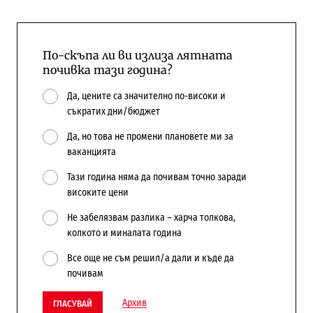
По-скъпа ли ви излиза лятната
почивка тази година?
Да, цените са значително по-високи и
съкратих дни/бюджет
Да, но това не промени плановете ми за
ваканцията
Тази година няма да почивам точно заради
високите цени
Не забелязвам разлика – харча толкова,
колкото и миналата година
Все още не съм решил/а дали и къде да
почивам
Архив
ГЛАСУВАЙ