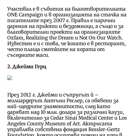
Участвал е в събития на благотворителната
ONE Campaign и в организацията на стачка на
писателите през 2007 г. Правил е парични
дарения на приюти и бездомници, а също и за
благоворителни проекти на организациите
Oxfam, Realizing the Dream и Not On Our Watch.
Известен е и с това, че когато е в ресторант,
често плаща сметките на хората от
съседните маси.
2. Джейми Герц
През 2012 г. Джейми и съпругът й –
милиардерът Антъни Реслер, са обявени за
най-щедрите знаменитости, след като
даряват над 10 млн. долара за различни каузи,
включително за Cedar Sinai Medical Center и Los
Angeles County Museum of Art. Актрисата
управлява собствена фондация Ressler-Gertz
Foundation, която осигурява помощ на хора в