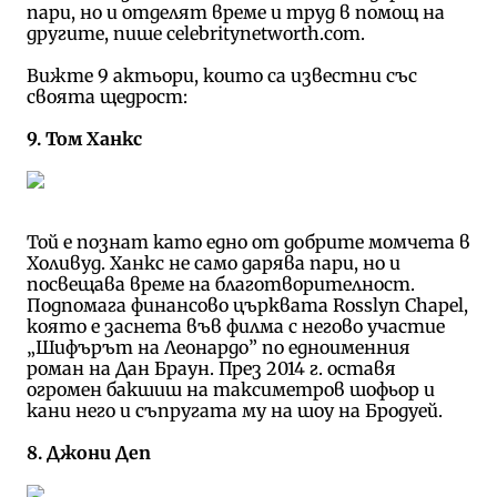
пари, но и отделят време и труд в помощ на
другите, пише celebritynetworth.com.
Вижте 9 актьори, които са известни със
своята щедрост:
9. Том Ханкс
Той е познат като едно от добрите момчета в
Холивуд. Ханкс не само дарява пари, но и
посвещава време на благотворителност.
Подпомага финансово църквата Rosslyn Chapel,
която е заснета във филма с негово участие
„Шифърът на Леонардо” по едноименния
роман на Дан Браун. През 2014 г. оставя
огромен бакшиш на таксиметров шофьор и
кани него и съпругата му на шоу на Бродуей.
8. Джони Деп