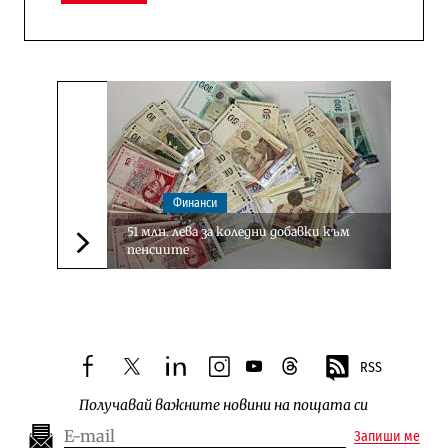
Финанси
51 млн. лева за коледни добавки към
пенсиите
Следваща новина
RSS
facebook
twitter
linkedin
instagram
youtube
threads
Получавай важните новини на пощата си
Запиши ме