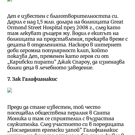
Деп е известен с благотворителността си.
Дарил е над 1,5 млн. долара на болницата Great
Ormond Street Hospital през 2008 г., след като
там лекуват дъщеря му. Водил е екипът на
болницата на представления, прекарва време с
децата в отделенията. Наскоро в интернет
доби огромна популярност клип, който
показва Деп, пременен като героя си от
„Карибски пирати” Джак Спароу, да изненадва
болни деца в лечебното заведение.
7. Зак Галифианакис
Преди да стане известен, той често
посещавал обществена пералня в Санта
Моника и там се сприятелил с възрастна
служителка. След участието си в поредицата
„Последният ергенски запой” Галифианакис