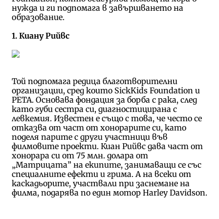
нужда и ги подпомага в завършването на
образование.
1. Киану Рийвс
Той подпомага редица благотворителни
организации, сред които SickKids Foundation и
PETA. Основава фондация за борба с рака, след
като губи сестра си, диагностицирана с
левкемия. Известен е също с това, че често се
отказва от част от хонорарите си, като
поделя парите с други участници във
филмовите проекти. Киан Рийвс дава част от
хонорара си от 75 млн. долара от
„Матрицата” на екипите, занимаващи се със
специалните ефекти и грима. А на всеки от
каскадьорите, участвали при заснемане на
филма, подарява по един мотор Harley Davidson.