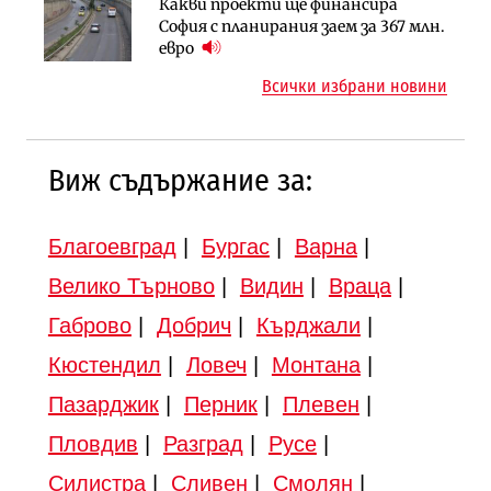
Какви проекти ще финансира
Регионалният министър поема „на
Компании
София с планирания заем за 367 млн.
ръчно управление“ общинската
„Ендуросат“ ще строи огромен
евро
инвестиционна програма
космически и отбранителен
Всички избрани новини
център в Доброславци
12:43
Виж съдържание за:
Благоевград
|
Бургас
|
Варна
|
Велико Търново
|
Видин
|
Враца
|
Габрово
|
Добрич
|
Кърджали
|
Кюстендил
|
Ловеч
|
Монтана
|
Пазарджик
|
Перник
|
Плевен
|
Пловдив
|
Разград
|
Русе
|
Силистра
|
Сливен
|
Смолян
|