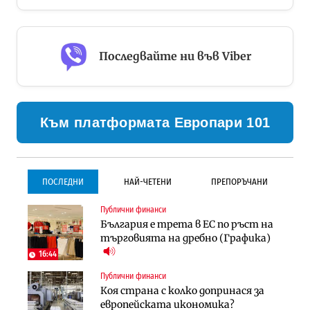
Последвайте ни във Viber
Към платформата Европари 101
ПОСЛЕДНИ
НАЙ-ЧЕТЕНИ
ПРЕПОРЪЧАНИ
Публични финанси
Градоустройство
Инфраструктура
България е трета в ЕС по ръст на
Столична община избра
Проектирането на тунела под
търговията на дребно (Графика)
изпълнител за преместването на
Петрохан ще върви паралелно с
трамвайното трасе по бул.
екологичните оценки
16:44
„Скобелев“
Публични финанси
Компании
Инфраструктура
Коя страна с колко допринася за
„Хювефарма“ подписа договор за
Проектирането на тунела под
европейската икономика?
придобиване на Euroapi Italy