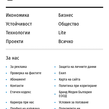
Икономика
Бизнес
Устойчивост
Общество
Технологии
Lite
Проекти
Всичко
За нас
За реклама
Защита на личните данни
Проверка на фактите
Екип
Абонамент
Карта на сайта
Контакти
Политика при коригиране
Етичен кодекс
Бранд Медия България
ЕООД
Кариера при нас
Условия за ползване
Профил на купувача
Подкрепете ни