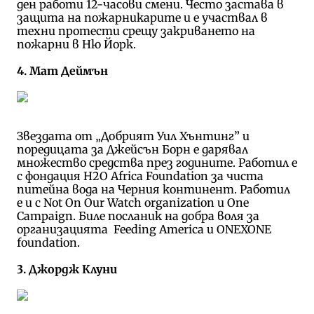
ден работи 12-часови смени. Често застава в
защита на пожарникарите и е участвал в
техни протести срещу закриването на
пожарни в Ню Йорк.
4. Мат Деймън
Звездата от „Добрият Уил Хънтинг” и
поредицата за Джейсън Борн е дарявал
множество средства през годините. Работил е
с фондация H2O Africa Foundation за чиста
питейна вода на Черния континент. Работил
е и с Not On Our Watch organization и One
Campaign. Биле посланик на добра воля за
организацията Feeding America и ONEXONE
foundation.
3. Джордж Клуни