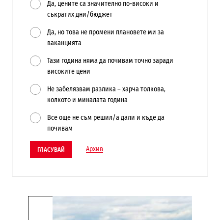
Да, цените са значително по-високи и
съкратих дни/бюджет
Да, но това не промени плановете ми за
ваканцията
Тази година няма да почивам точно заради
високите цени
Не забелязвам разлика – харча толкова,
колкото и миналата година
Все още не съм решил/а дали и къде да
почивам
Архив
ГЛАСУВАЙ