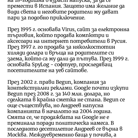
премести в Испания. Защото има желание да
види света и неговите родители му дават
пари за подобно приключение.
През 1995 г. основава Virus, сайт за електронна
търговия, който продава компютри и
аксесоари на интернет потребители в Русия.
През 1997 г. го продава за няколкостотин
хиляди долара и връща на родителите си
заема, който са му дали да пътува. През 1999 г.
основава SpyLog - софтуер, проследяващ
посетителите на уеб сайтове.
През 2002 г. прави Begun, компания за
контекстуални реклами. Google почти изкупи
Begun през 2008 г. за 140 млн. долара, но
сделката в крайна сметка не стана. Begun се
още съществува, но Андреев напусна
компанията в началото на 2004 година.
Смята се, че продажбата на Google не е
преминала поради политическа намеса. В
последното десетилетие Андреев се върна в
Москва. Междуевременно баща у почива, а