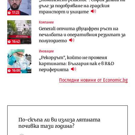
дълг за подобряване на градския
космически и отбранителен център в
преместването на трамвайното
транспорт и улиците
Доброславци
трасе по бул. „Скобелев“
17:23
Компании
Енергетика
Енергетика
Generali отчита двуцифрен ръст на
АЕЦ „Козлодуй“ ще работи само още
Държавният ТЕЦ „Марица изток 2“
печалбата и оперативния резултат за
няколко седмици, ако сушата продължи
работи с 5 блока
полугодието
16:42
10:12
Иновации
Digi&AI
Компании
„Рекордът“, който не променя
Трафикът толкова е намалял, че големи
„Ендуросат“ ще строи огромен
картината: България пак е в R&D
медии обмислят да се откажат
космически и отбранителен център в
периферията
напълно от Google
Доброславци
16:00
Последни новини от Economic.bg
По-скъпа ли ви излиза лятната
почивка тази година?