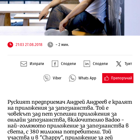
21:03 27.08.2018
~ 2 мин.
Изпрати
Сподели
Сподели
Туит
Препоръчай
Viber
Whats App
Руският предприемач Андрей Андреев е кралят
на приложения за запознанства. Той е
човекът зад пет успешни приложения за
онлайн запознанства, включително Badoo -
най-голямото приложение за запознанства в
света, с 380 милиона потребители. Той
участва и в "Chappy", приложение за гей