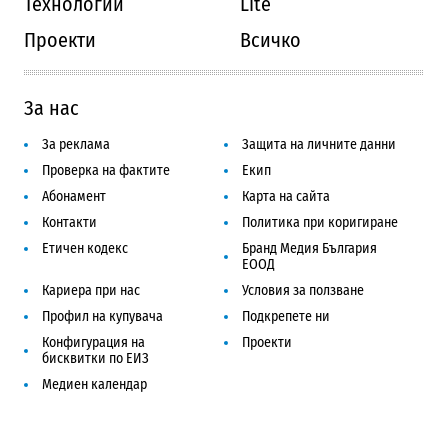
Технологии
Lite
Проекти
Всичко
За нас
За реклама
Защита на личните данни
Проверка на фактите
Екип
Абонамент
Карта на сайта
Контакти
Политика при коригиране
Етичен кодекс
Бранд Медия България
ЕООД
Кариера при нас
Условия за ползване
Профил на купувача
Подкрепете ни
Конфигурация на
Проекти
бисквитки по ЕИЗ
Медиен календар