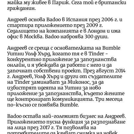
майка му живее в Париж. Сега той е британски
гражданин.
Андреев основа Badoo в Испания през 2006 г. и
стартира приложението през 2009 г.
Седалището на компанията е в Лондон и има
офис в Москва. Badoo наброява 300 души.
Андреев се среща с основателката на Bumble
Уитни Уолф Хърд, когато тя е в Tinder -
конкурентно приложение за запознанства
онлайн, и я убеждава да работи с него и да
започнат собствени проект. През август 2014
г. Андреев, Уолф Хърд и други от създателите
на Tinder заминават за Миконос, за да
избистрят идеята на Уитни за ново
приложение за запознанства, където жените
ще контролират комуникацията. Три месеца
по-късно се появява Bumble.
Badoo остава най-големият бизнес на Андреев.
Приложението пусна функция за разпознаване
на лица през 2017 г. Тя позволява на
потребителите да качват снимка на човек,