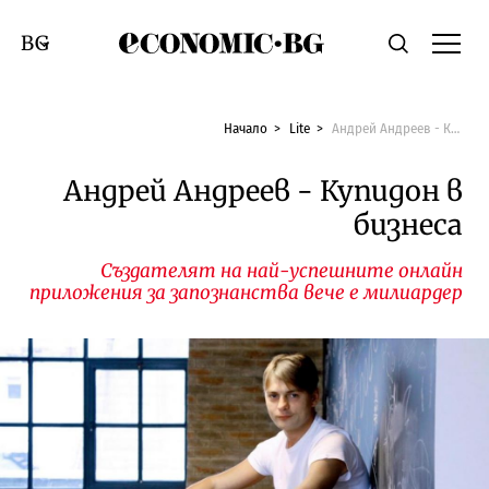
Economic.bg
Търсене
Смяна на език
Начало
Lite
Андрей Андреев - Купидон в бизнеса
Андрей Андреев - Купидон в
бизнеса
Създателят на най-успешните онлайн
приложения за запознанства вече е милиардер