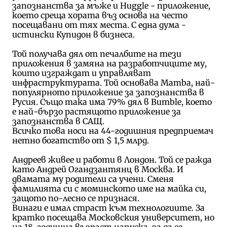
запознанства за мъже и Huggle - приложение,
което среща хората въз основа на често
посещавани от тях места. С една дума -
истински Купидон в бизнеса.
Той получава дял от печалбите на тези
приложения в замяна на разработчиците му,
които изграждат и управляват
инфраструктурата. Той основава Mamba, най-
популярното приложение за запознанства в
Русия. Също така има 79% дял в Bumble, което
е най-бързо растящото приложение за
запознанства в САЩ.
Всичко това носи на 44-годишния предприемач
нетно богатство от $ 1,5 млрд.
Андреев живее и работи в Лондон. Той се ражда
като Андрей Огандзантянц в Москва. И
двамата му родители са учени. Сменя
фамилията си с моминското име на майка си,
защото по-лесно се признася.
Винаги е имал страст към технологиите. За
кратко посещава Московския университет, но
на 18-годишна възраст напуска, за да се