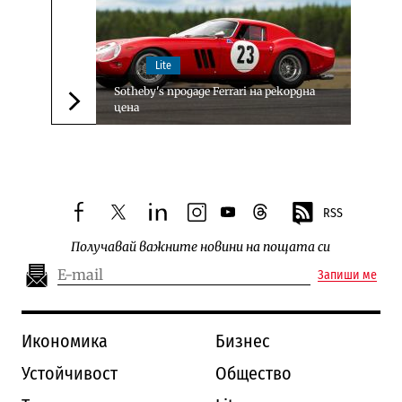
Lite
Sotheby's продаде Ferrari на рекордна
цена
Следваща новина
RSS
facebook
twitter
linkedin
instagram
youtube
threads
Получавай важните новини на пощата си
Запиши ме
Икономика
Бизнес
Устойчивост
Общество