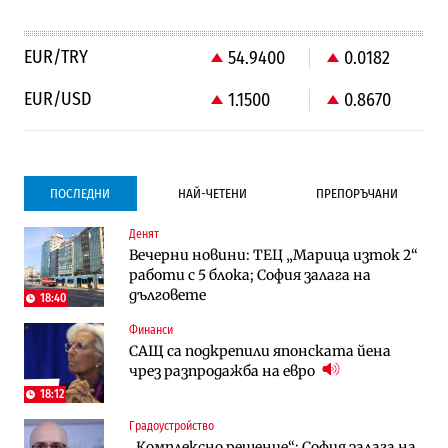
EUR/TRY
54.9400
0.0182
EUR/USD
1.1500
0.8670
ПОСЛЕДНИ
НАЙ-ЧЕТЕНИ
ПРЕПОРЪЧАНИ
Денят
Градоустройство
Компании
Вечерни новини: ТЕЦ „Марица изток 2“
Столична община избра изпълнител за
Vivacom предлага над 150 устройства с
работи с 5 блока; София залага на
преместването на трамвайното
90% отстъпка през август
дълговете
трасе по бул. „Скобелев“
18:40
Финанси
Компании
To:know
САЩ са подкрепили японската йена
Vivacom предлага над 150 устройства с
Последни дни с обозначаване на цените
чрез разпродажба на евро
90% отстъпка през август
в лева: Какво предстои?
18:12
Градоустройство
Компании
Градоустройство
„Комплексно решение“: София залага на
„Ендуросат“ ще строи огромен
Столична община избра изпълнител за