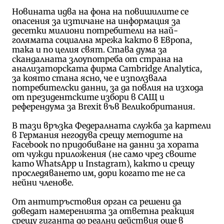
Новината идва на фона на повишилите се
опасения за изтичане на информация за
десетки милиони потребители на най-
голямата социална мрежа както в Европа,
така и по целия свят. Става дума за
скандалната злоупотреба от страна на
анализаторската фирма Cambridge Analytica,
за която стана ясно, че е използвала
потребителски данни, за да повлия на изхода
от президентските избори в САЩ и
референдума за Brexit във Великобритания.
В тази връзка Федералната служба за картели
в Германия негодува срещу методите на
Facebook по придобиване на данни за хората
от чужди приложения (не само чрез своите
като WhatsApp и Instagram), както и срещу
проследяването им, дори когато те не са
нейни членове.
От антитръстовия орган са решени да
доведат намеренията за ответна реакция
срещу гиганта до реални действия още в