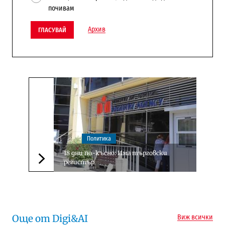
почивам
Архив
ГЛАСУВАЙ
Политика
18 дни по-късно: Има търговски
регистър
Следваща новина
Още от Digi&AI
Виж всички