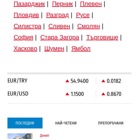
Пазарджик
|
Перник
|
Плевен
|
Пловдив
|
Разград
|
Русе
|
Силистра
|
Сливен
|
Смолян
|
София
|
Стара Загора
|
Търговище
|
Хасково
|
Шумен
|
Ямбол
EUR/TRY
54.9400
0.0182
EUR/USD
1.1500
0.8670
ПОСЛЕДНИ
НАЙ-ЧЕТЕНИ
ПРЕПОРЪЧАНИ
Денят
Градоустройство
Компании