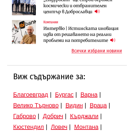
„Хювефарма“ подписа договор за
космически и отбранителен
изпълнител за преместването на
придобиване на Euroapi Italy
център в Доброславци
трамвайното трасе по бул.
„Скобелев“
Компании
Инфраструктура
Инфраструктура
Интервю | Истинската иновация
АПИ възложи промяната на
Вторият мост над Варненското
идва от решаването на реални
парцеларния план за
езеро става част от бъдещата
проблеми на потребителите
магистралата Русе – Велико
магистрала „Черно море“
Всички избрани новини
Търново
Виж съдържание за:
Благоевград
|
Бургас
|
Варна
|
Велико Търново
|
Видин
|
Враца
|
Габрово
|
Добрич
|
Кърджали
|
Кюстендил
|
Ловеч
|
Монтана
|