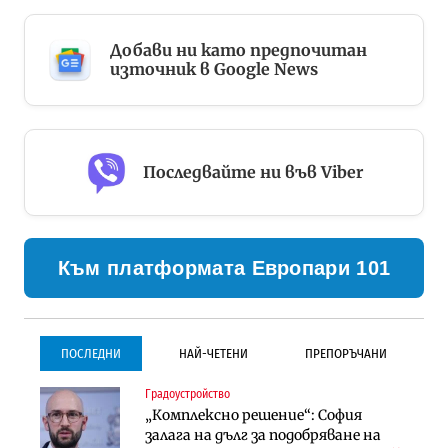
Добави ни като предпочитан
източник в Google News
Последвайте ни във Viber
Към платформата Европари 101
ПОСЛЕДНИ
НАЙ-ЧЕТЕНИ
ПРЕПОРЪЧАНИ
Градоустройство
Градоустройство
Инфраструктура
„Комплексно решение“: София
Столична община избра
Проектирането на тунела под
залага на дълг за подобряване на
изпълнител за преместването на
Петрохан ще върви паралелно с