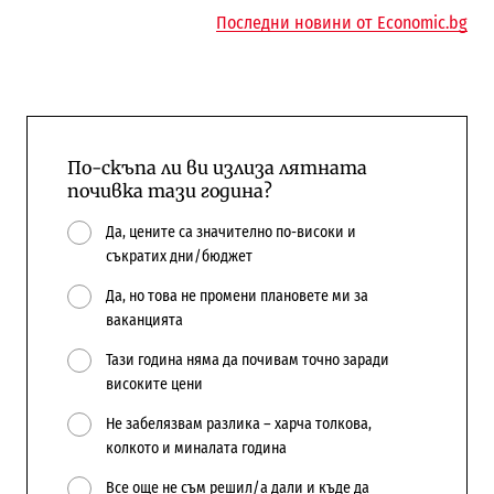
Последни новини от Economic.bg
По-скъпа ли ви излиза лятната
почивка тази година?
Да, цените са значително по-високи и
съкратих дни/бюджет
Да, но това не промени плановете ми за
ваканцията
Тази година няма да почивам точно заради
високите цени
Не забелязвам разлика – харча толкова,
колкото и миналата година
Все още не съм решил/а дали и къде да