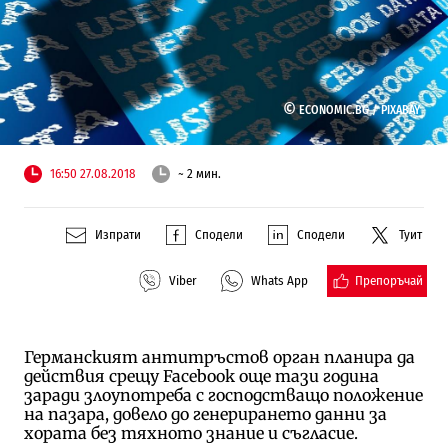
©
ECONOMIC.BG /
PIXABAY
16:50 27.08.2018
~ 2 мин.
Изпрати
Сподели
Сподели
Туит
Препоръчай
Viber
Whats App
Германският антитръстов орган планира да
действия срещу Facebook още тази година
заради злоупотреба с господстващо положение
на пазара, довело до генерирането данни за
хората без тяхното знание и съгласие.