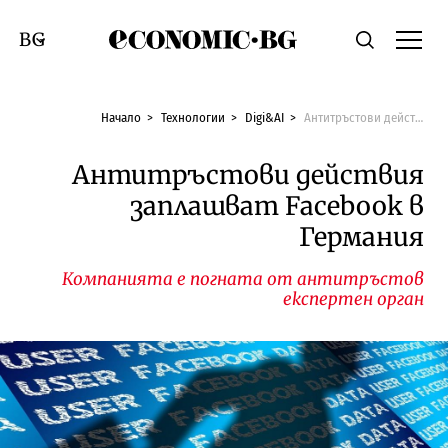
Economic.bg
Търсене
Смяна на език
Начало
Технологии
Digi&AI
Антитръстови действия заплашват Facebook в Германия
Антитръстови действия
заплашват Facebook в
Германия
Компанията е погната от антитръстов
експертен орган