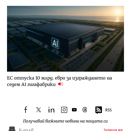
ЕС отпуска 10 млрд. евро за изграждането на
седем AI гигафабрики
RSS
facebook
twitter
linkedin
instagram
youtube
threads
Получавай важните новини на пощата си
Запиши ме