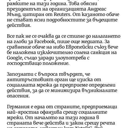
рамките на тази година. Това обясни
президентът на организацията Андреас
Мънд, цитиран от Reuters. От казаното обаче
не стават ясни подробностите за бъдещите
действия.
Все пак не се очаква да се стигне до налагането
на глоби за Facebook, пише още медиата. За
сравнение обаче на ниво Европейски съюз вече
бе наложена изключително солена санкция на
Google, също заради злоупотреба с
господстващо положение.
Запознати с въпроса твърдят, че
антитръстовият орган ще изиска от
социалната мрежа да предприеме определени
действия, за да се минимизира възникналите
опасения.
Германия е една от страните, предприемащи
най-яростна офанзива срещу социалните
мрежи. От началото на тази година в
страната вече действа и закон срещу речта