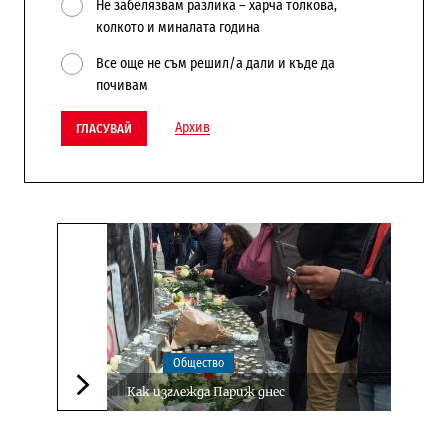
Не забелязвам разлика – харча толкова,
колкото и миналата година
Все още не съм решил/а дали и къде да
почивам
Архив
ГЛАСУВАЙ
Общество
Как изглежда Париж днес
Следваща новина