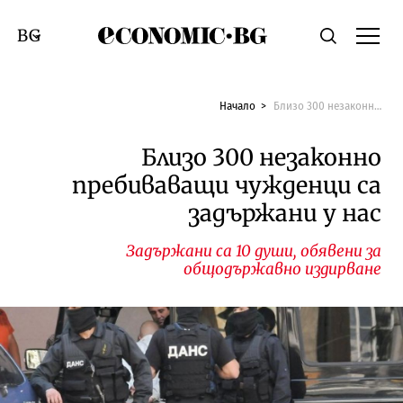
Economic.bg
Търсене
Смяна на език
Начало
Близо 300 незаконно пребиваващи чужденци са задържани у нас
Близо 300 незаконно
пребиваващи чужденци са
задържани у нас
Задържани са 10 души, обявени за
общодържавно издирване