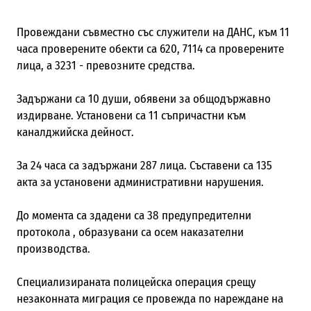
Провеждани съвместно със служители на ДАНС, към 11
часа проверените обекти са 620, 7114 са проверените
лица, а 3231 - превозните средства.
Задържани са 10 души, обявени за общодържавно
издирване. Установени са 11 съпричастни към
каналджийска дейност.
За 24 часа са задържани 287 лица. Съставени са 135
акта за установени административни нарушения.
До момента са
здадени са 38 предупредителни
протокола , образувани са осем наказателни
производства.
Специализираната полицейска операция срещу
незаконната миграция се провежда по нареждане на