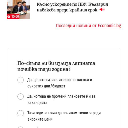
Късно ускорение по ПВУ: България
Държавният ТЕЦ „Марица изток 2“
„Ендуросат“ ще строи огромен
наваксва преди крайния срок
работи с 5 блока
космически и отбранителен център в
Доброславци
10:00
Последни новини от Economic.bg
По-скъпа ли ви излиза лятната
почивка тази година?
Да, цените са значително по-високи и
съкратих дни/бюджет
Да, но това не промени плановете ми за
ваканцията
Тази година няма да почивам точно заради
високите цени