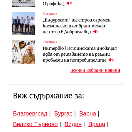
няколко седмици, ако сушата
България продължава да се охлажда
(Графика)
продължи
(Графика)
Компании
Компании
Публични финанси
„Ендуросат“ ще строи огромен
„Хювефарма“ подписа договор за
След 20 години застой: Данъчните
космически и отбранителен
придобиване на Euroapi Italy
оценки на имотите може да бъдат
център в Доброславци
вдигнати
Компании
Инфраструктура
Инфраструктура
Интервю | Истинската иновация
АПИ възложи промяната на
Вторият мост над Варненското
идва от решаването на реални
парцеларния план за
езеро става част от бъдещата
проблеми на потребителите
магистралата Русе – Велико
магистрала „Черно море“
Всички избрани новини
Търново
Виж съдържание за:
Благоевград
|
Бургас
|
Варна
|
Велико Търново
|
Видин
|
Враца
|