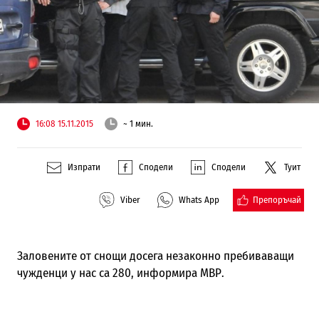
16:08 15.11.2015
~ 1 мин.
Изпрати
Сподели
Сподели
Туит
Препоръчай
Viber
Whats App
Заловените от снощи досега
незаконно пребиваващи
чужденци у нас
са
280
, информира МВР.