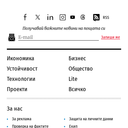
RSS
facebook
twitter
linkedin
instagram
youtube
threads
Получавай важните новини на пощата си
Запиши ме
Икономика
Бизнес
Устойчивост
Общество
Технологии
Lite
Проекти
Всичко
За нас
За реклама
Защита на личните данни
Проверка на фактите
Екип