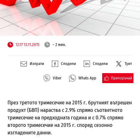
12:17 13.11.2015
~ 2 мин.
Изпрати
Сподели
Сподели
Туит
Препоръчай
Viber
Whats App
През третото тримесечие на 2015 г. брутният вътрешен
продукт (БВП) нараства с 2.9% спрямо съответното
тримесечие на предходната година и с 0.7% спрямо
второто тримесечие на 2015 г. според сезонно
изгладените данни.