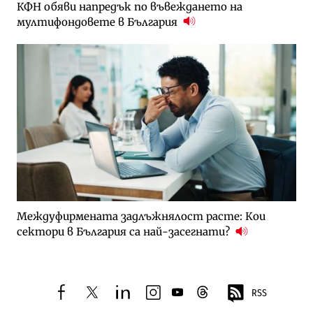
КФН обяви напредък по въвеждането на
мултифондовете в България
Междуфирмената задлъжнялост расте: Кои
сектори в България са най-засегнати?
RSS
facebook
twitter
linkedin
instagram
youtube
threads