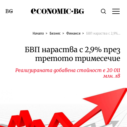
Economic.bg
Търсене
Смяна на език
Начало
Бизнес
Финанси
БВП нараства с 2,9% през третото тримесечие
БВП нараства с 2,9% през
третото тримесечие
Реализираната добавена стойност е 20 011
млн. лв