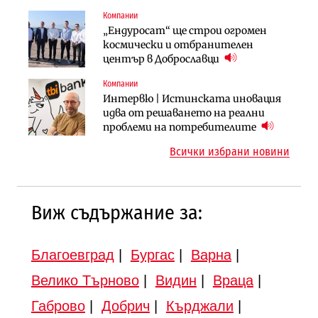
продължи
(Графика)
Компании
Компании
Публични финанси
„Ендуросат“ ще строи огромен
„Хювефарма“ подписа договор за
След 20 години застой: Данъчните
космически и отбранителен
придобиване на Euroapi Italy
оценки на имотите може да бъдат
център в Доброславци
вдигнати
Компании
Инфраструктура
Инфраструктура
Интервю | Истинската иновация
АПИ възложи промяната на
Вторият мост над Варненското
идва от решаването на реални
парцеларния план за
езеро става част от бъдещата
проблеми на потребителите
магистралата Русе – Велико
магистрала „Черно море“
Всички избрани новини
Търново
Виж съдържание за:
Благоевград
|
Бургас
|
Варна
|
Велико Търново
|
Видин
|
Враца
|
Габрово
|
Добрич
|
Кърджали
|