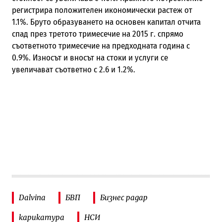
регистрира положителен икономически растеж от
1.1%. Бруто образуването на основен капитал отчита
спад през третото тримесечие на 2015 г. спрямо
съответното тримесечие на предходната година с
0.9%. Износът и вносът на стоки и услуги се
увеличават съответно с 2.6 и 1.2%.
Dalvina
БВП
Бизнес радар
карикатура
НСИ