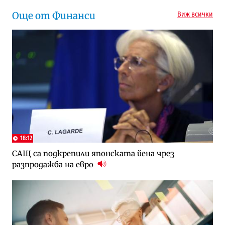
Още от Финанси
Виж всички
18:12
САЩ са подкрепили японската йена чрез
разпродажба на евро