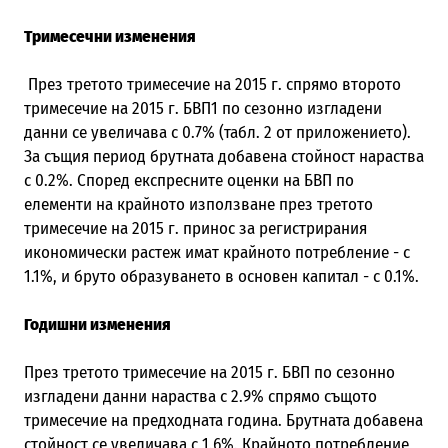
Тримесечни изменения
През третото тримесечие на 2015 г. спрямо второто
тримесечие на 2015 г. БВП1 по сезонно изгладени
данни се увеличава с 0.7% (табл. 2 от приложението).
За същия период брутната добавена стойност нараства
с 0.2%. Според експресните оценки на БВП по
елементи на крайното използване през третото
тримесечие на 2015 г. принос за регистрирания
икономически растеж имат крайното потребление - с
1.1%, и бруто образуването в основен капитал - с 0.1%.
Годишни изменения
През третото тримесечие на 2015 г. БВП по сезонно
изгладени данни нараства с 2.9% спрямо същото
тримесечие на предходната година. Брутната добавена
стойност се увеличава с 1.6%. Крайното потребление