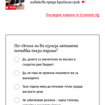
наваксва преди крайния срок
работи с 5 блока
космически и отбранителен център в
Доброславци
10:00
Последни новини от Economic.bg
По-скъпа ли ви излиза лятната
почивка тази година?
Да, цените са значително по-високи и
съкратих дни/бюджет
Да, но това не промени плановете ми за
ваканцията
Тази година няма да почивам точно заради
високите цени
Не забелязвам разлика – харча толкова,