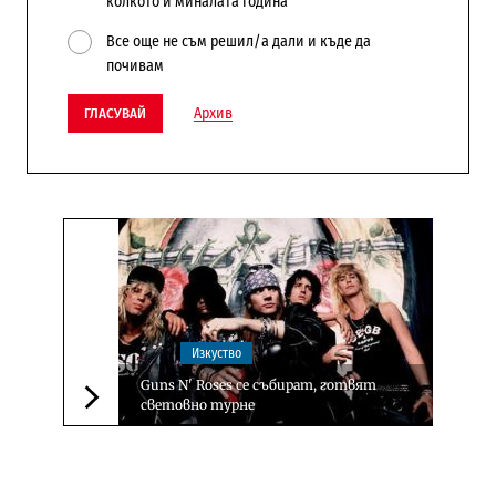
колкото и миналата година
Все още не съм решил/а дали и къде да
почивам
Архив
ГЛАСУВАЙ
Изкуство
Guns N' Roses се събират, готвят
световно турне
Следваща новина