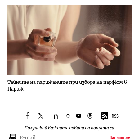
Тайните на парижаните при избора на парфюм в
Париж
RSS
facebook
twitter
linkedin
instagram
youtube
threads
Получавай важните новини на пощата си
Запиши ме