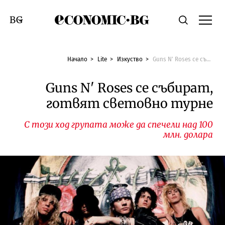
Economic.bg
Търсене
Смяна на език
Начало
Lite
Изкуство
Guns N' Roses се събират, готвят световно турне
Guns N' Roses се събират,
готвят световно турне
С този ход групата може да спечели над 100
млн. долара