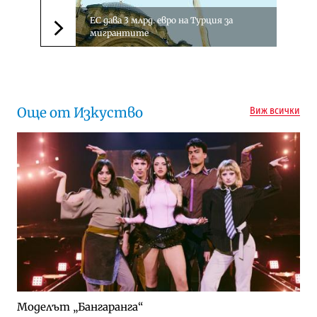
ЕС дава 3 млрд. евро на Турция за
мигрантите
Следваща новина
Още от Изкуство
Виж всички
Моделът „Бангаранга“