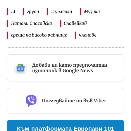
L1
група
жуплянка
Музика
Натали Спасовска
Славейков
среща на високо равнище
членове
Добави ни като предпочитан
източник в Google News
Последвайте ни във Viber
Към платформата Европари 101