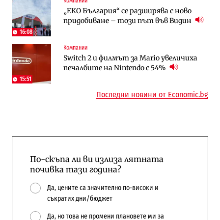
Компании
Digi&AI
To:know
„ЕКО България“ се разширява с ново
Трафикът толкова е намалял, че големи
Какво се променя в България от 1
придобиване – този път във Видин
медии обмислят да се откажат
август?
напълно от Google
16:08
Компании
Публични финанси
Отрасли
Switch 2 и филмът за Mario увеличиха
Общините вече зависят от
Жилищата в България поскъпват при
печалбите на Nintendo с 54%
централната власт за 75% от
намаляващо население и все повече
бюджетите си
сгради
15:51
Последни новини от Economic.bg
По-скъпа ли ви излиза лятната
почивка тази година?
Да, цените са значително по-високи и
съкратих дни/бюджет
Да, но това не промени плановете ми за