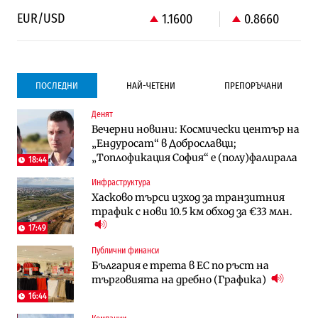
EUR/USD
1.1600
0.8660
ПОСЛЕДНИ
НАЙ-ЧЕТЕНИ
ПРЕПОРЪЧАНИ
Денят
Градоустройство
Компании
Вечерни новини: Космически център на
Столична община избра изпълнител за
Vivacom предлага над 150 устройства с
„Ендуросат“ в Доброславци;
преместването на трамвайното
90% отстъпка през август
„Топлофикация София“ e (полу)фалирала
трасе по бул. „Скобелев“
18:44
Инфраструктура
Компании
To:know
Хасково търси изход за транзитния
Vivacom предлага над 150 устройства с
Последни дни с обозначаване на цените
трафик с нови 10.5 км обход за €33 млн.
90% отстъпка през август
в лева: Какво предстои?
17:49
Публични финанси
Енергетика
Градоустройство
България е трета в ЕС по ръст на
АЕЦ „Козлодуй“ ще работи само още
Столична община избра изпълнител за
търговията на дребно (Графика)
няколко седмици, ако сушата продължи
преместването на трамвайното
трасе по бул. „Скобелев“
16:44