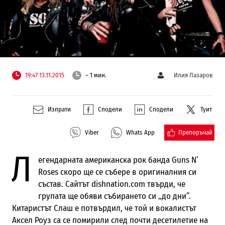
19:47 13.11.2015
~ 1 мин.
Илия Лазаров
Изпрати
Сподели
Сподели
Туит
Препоръчай
Viber
Whats App
Л
егендарната американска рок банда Guns N’
Roses скоро ще се събере в оригиналния си
състав. Сайтът dishnation.com твърди, че
групата ще обяви събирането си „до дни”.
Китаристът Слаш е потвърдил, че той и вокалистът
Аксел Роуз са се помирили след почти десетилетие на