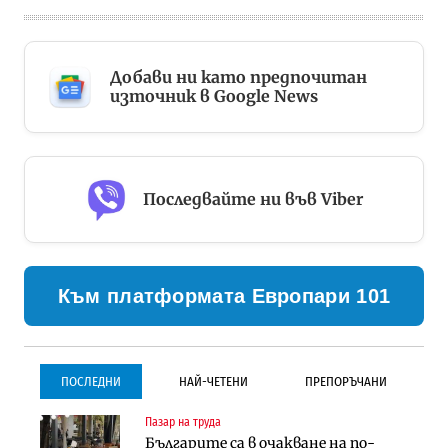
Добави ни като предпочитан
източник в Google News
Последвайте ни във Viber
Към платформата Европари 101
ПОСЛЕДНИ
НАЙ-ЧЕТЕНИ
ПРЕПОРЪЧАНИ
Пазар на труда
Градоустройство
Инфраструктура
Българите са в очакване на по-
Столична община избра
Проектирането на тунела под