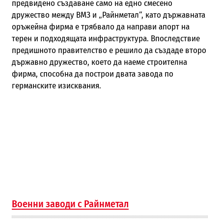
предвидено създаване само на едно смесено
дружество между ВМЗ и „Райнметал“, като държавната
оръжейна фирма е трябвало да направи апорт на
терен и подходящата инфраструктура. Впоследствие
предишното правителство е решило да създаде второ
държавно дружество, което да наеме строителна
фирма, способна да построи двата завода по
германските изисквания.
Военни заводи с Райнметал