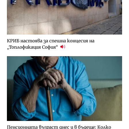
КРИБ настоява за спешна концесия на
„Топлофикация София“
Пенсионната възраст днес и в бъдеще: Колко