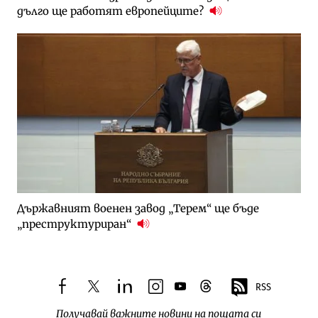
дълго ще работят европейците?
Държавният военен завод „Терем“ ще бъде
„преструктуриран“
RSS
facebook
twitter
linkedin
instagram
youtube
threads
Получавай важните новини на пощата си