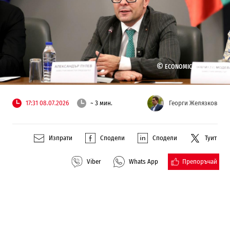
©
ECONOMIC.BG /
БТА
17:31 08.07.2026
~ 3 мин.
Георги Желязков
Изпрати
Сподели
Сподели
Туит
Препоръчай
Viber
Whats App