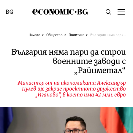
Economic.bg
Търсене
Смяна на език
Начало
Общество
Политика
България няма пари да строи военните заводи с „Райнметал“
България няма пари да строи
военните заводи с
„Райнметал“
Министърът на икономиката Александър
Пулев ще закрие проектното дружество
„Иганово“, в което има 42 млн. евро