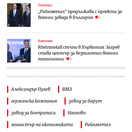
Политика
„Райнметал“ продължава с проекта за
военни заводи в България
Компании
Rheinmetall стъпи в Хърватия: Загреб
става център за безпилотни военни
технологии
Александър Пулев
ВМЗ
германска компания
завод за барут
завод за боеприпаси
Иганово
министър на икономиката
Райнметал