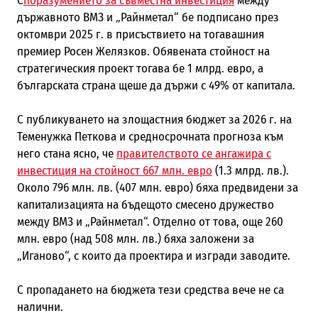
С
поразумението за съвместна инвестиция
между
държавното ВМЗ и „Райнметал“ бе подписано през
октомври 2025 г. в присъствието на тогавашния
премиер Росен Желязков. Обявената стойност на
стратегическия проект тогава бе 1 млрд. евро, а
българската страна щеше да държи с 49% от капитала.
С публикуването на злощастния бюджет за 2026 г. на
Теменужка Петкова и средносрочната прогноза към
него стана ясно, че
правителството се ангажира с
инвестиция на стойност 667 млн. евро
(1.3 млрд. лв.).
Около 796 млн. лв. (407 млн. евро) бяха предвидени за
капитализацията на бъдещото смесено дружество
между ВМЗ и „Райнметал“. Отделно от това, още 260
млн. евро (над 508 млн. лв.) бяха заложени за
„Иганово“, с които да проектира и изгради заводите.
С пропадането на бюджета тези средства вече не са
налични.