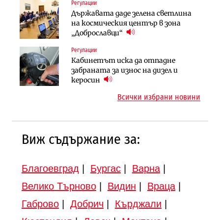
Регулации
Инфраструктура
Компании
Държавата даде зелена светлина
Вторият мост над Варненското
„Ендуросат“ ще строи огромен
на космическия център в зона
езеро става част от бъдещата
космически и отбранителен
„Доброславци“
магистрала „Черно море“
център в Доброславци
Регулации
Публични финанси
Инфраструктура
Кабинетът иска да отпадне
Регионалният министър поема „на
АПИ възложи промяната на
забраната за износ на дизел и
ръчно управление“ общинската
парцеларния план за
керосин
инвестиционна програма
магистралата Русе – Велико
Всички избрани новини
Търново
Виж съдържание за:
Благоевград
|
Бургас
|
Варна
|
Велико Търново
|
Видин
|
Враца
|
Габрово
|
Добрич
|
Кърджали
|