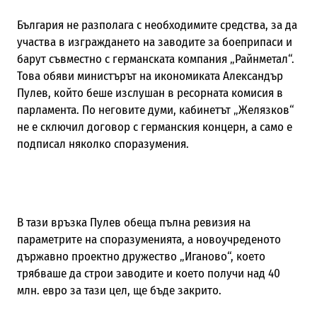
България не разполага с необходимите средства, за да
участва в изграждането на заводите за боеприпаси и
барут съвместно с германската компания „Райнметал“.
Това обяви министърът на икономиката Александър
Пулев, който беше изслушан в ресорната комисия в
парламента. По неговите думи, кабинетът „Желязков“
не е сключил договор с германския концерн, а само е
подписал няколко споразумения.
В тази връзка Пулев обеща пълна ревизия на
параметрите на споразуменията, а новоучреденото
държавно проектно дружество „Иганово“, което
трябваше да строи заводите и което получи над 40
млн. евро за тази цел, ще бъде закрито.