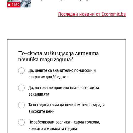
Доброславци
11:30
10:12
Последни новини от Economic.bg
По-скъпа ли ви излиза лятната
почивка тази година?
Да, цените са значително по-високи и
съкратих дни/бюджет
Да, но това не промени плановете ми за
ваканцията
Тази година няма да почивам точно заради
високите цени
Не забелязвам разлика – харча толкова,
колкото и миналата година