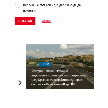
Все още не съм решил/а дали и къде да
почивам
Архив
ГЛАСУВАЙ
Денят
Вечерни новини: Започва
строителството на магистралата
през Кресна; Българският еднорог
Payhawk е вече кентавър
Следваща новина