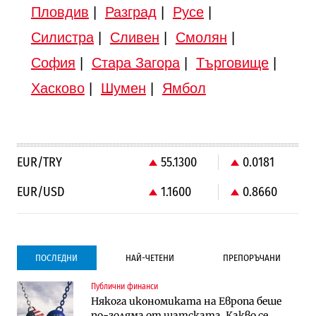
Пловдив
|
Разград
|
Русе
|
Силистра
|
Сливен
|
Смолян
|
София
|
Стара Загора
|
Търговище
|
Хасково
|
Шумен
|
Ямбол
EUR/TRY
55.1300
0.0181
EUR/USD
1.1600
0.8660
ПОСЛЕДНИ
НАЙ-ЧЕТЕНИ
ПРЕПОРЪЧАНИ
Публични финанси
Градоустройство
Компании
Някога икономиката на Европа беше
Столична община избра изпълнител за
Vivacom предлага над 150 устройства с
по-голяма от щатската. Какво се
преместването на трамвайното
90% отстъпка през август