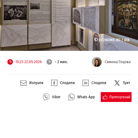
©
ECONOMIC.BG /
БТА
15:23 22.05.2026
~ 2 мин.
Симона Гоцова
Изпрати
Сподели
Сподели
Туит
Препоръчай
Viber
Whats App