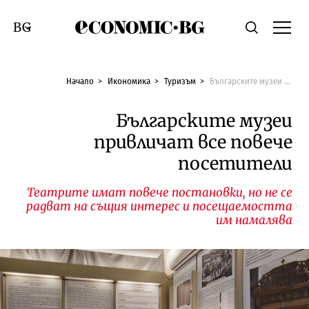
Economic.bg
Търсене
Смяна на език
Начало
Икономика
Туризъм
Българските музеи привличат все повече посетители
Българските музеи
привличат все повече
посетители
Театрите имат повече постановки, но не се
радват на същия интерес и посещаемостта
им намалява