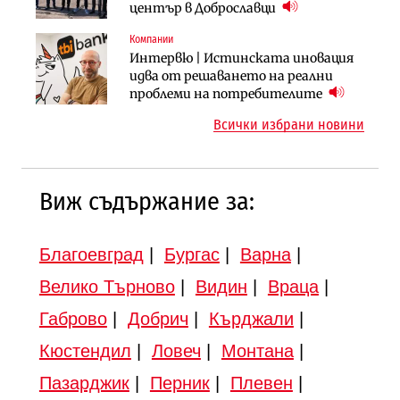
придобиване на Euroapi Italy
оценки на имотите може да бъдат
център в Доброславци
вдигнати
Компании
Инфраструктура
Инфраструктура
Интервю | Истинската иновация
АПИ възложи промяната на
Вторият мост над Варненското
идва от решаването на реални
парцеларния план за
езеро става част от бъдещата
проблеми на потребителите
магистралата Русе – Велико
магистрала „Черно море“
Всички избрани новини
Търново
Виж съдържание за:
Благоевград
|
Бургас
|
Варна
|
Велико Търново
|
Видин
|
Враца
|
Габрово
|
Добрич
|
Кърджали
|
Кюстендил
|
Ловеч
|
Монтана
|
Пазарджик
|
Перник
|
Плевен
|