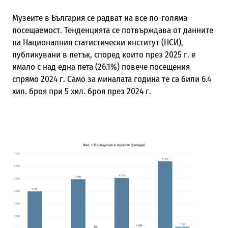
Музеите в България се радват на все по-голяма
посещаемост. Тенденцията се потвърждава от данните
на Националния статистически институт (НСИ),
публикувани в петък, според които през 2025 г. е
имало с над една пета (26.1%) повече посещения
спрямо 2024 г. Само за миналата година те са били 6.4
хил. броя при 5 хил. броя през 2024 г.