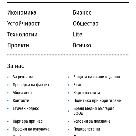
Икономика
Бизнес
Устойчивост
Общество
Технологии
Lite
Проекти
Всичко
За нас
За реклама
Защита на личните данни
Проверка на фактите
Екип
Абонамент
Карта на сайта
Контакти
Политика при коригиране
Етичен кодекс
Бранд Медия България
ЕООД
Кариера при нас
Условия за ползване
Профил на купувача
Подкрепете ни