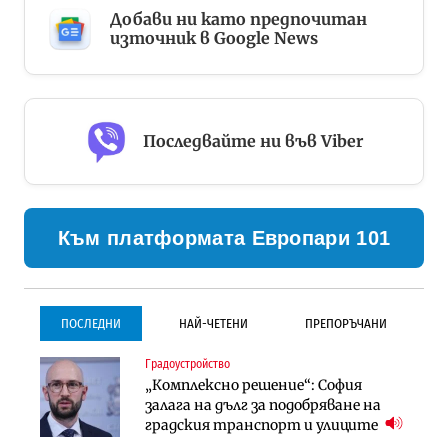
Добави ни като предпочитан
източник в Google News
Последвайте ни във Viber
Към платформата Европари 101
ПОСЛЕДНИ
НАЙ-ЧЕТЕНИ
ПРЕПОРЪЧАНИ
Градоустройство
Градоустройство
Инфраструктура
„Комплексно решение“: София
Столична община избра
Проектирането на тунела под
залага на дълг за подобряване на
изпълнител за преместването на
Петрохан ще върви паралелно с
градския транспорт и улиците
трамвайното трасе по бул.
екологичните оценки
„Скобелев“