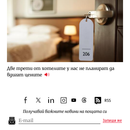
Две трети от хотелите у нас не планират да
вдигат цените
RSS
facebook
twitter
linkedin
instagram
youtube
threads
Получавай важните новини на пощата си
Запиши ме