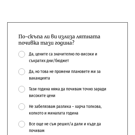
По-скъпа ли ви излиза лятната
почивка тази година?
Да, цените са значително по-високи и
съкратих дни/бюджет
Да, но това не промени плановете ми за
ваканцията
Тази година няма да почивам точно заради
високите цени
Не забелязвам разлика – харча толкова,
колкото и миналата година
Все още не съм решил/а дали и къде да
почивам