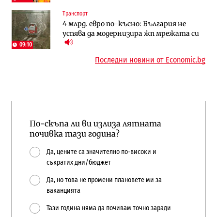
Енергетика
Регулации
Транспорт
АЕЦ „Козлодуй“ ще работи само още
Лекарствата за редки болести
4 млрд. евро по-късно: България не
няколко седмици, ако сушата продължи
попадат в капан на обществените
успява да модернизира жп мрежата си
поръчки?
09:10
Последни новини от Economic.bg
По-скъпа ли ви излиза лятната
почивка тази година?
Да, цените са значително по-високи и
съкратих дни/бюджет
Да, но това не промени плановете ми за
ваканцията
Тази година няма да почивам точно заради