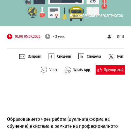
©
ECONOMIC.BG /
DEPOSITPHOTOS
10:00 05.07.2026
~ 3 мин.
ИПИ
Изпрати
Сподели
Сподели
Туит
Препоръчай
Viber
Whats App
Образованието чрез работа (дуалната форма на
обучение) е система в рамките на професионалното