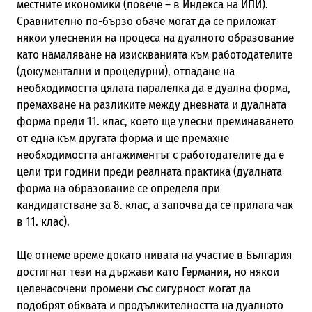
местните икономики (повече – в Индекса на ИПИ).
Сравнително по-бързо обаче могат да се приложат
някои улеснения на процеса на дуалното образование
като намаляване на изискванията към работодателите
(документални и процедурни), отпадане на
необходимостта цялата паралелка да е дуална форма,
премахване на разликите между дневната и дуалната
форма преди 11. клас, което ще улесни преминаването
от една към другата форма и ще премахне
необходимостта ангажиментът с работодателите да е
цели три години преди реалната практика (дуалната
форма на образование се определя при
кандидатстване за 8. клас, а започва да се прилага чак
в 11. клас).
Ще отнеме време докато нивата на участие в България
достигнат тези на държави като Германия, но някои
целенасочени промени със сигурност могат да
подобрят обхвата и продължителността на дуалното