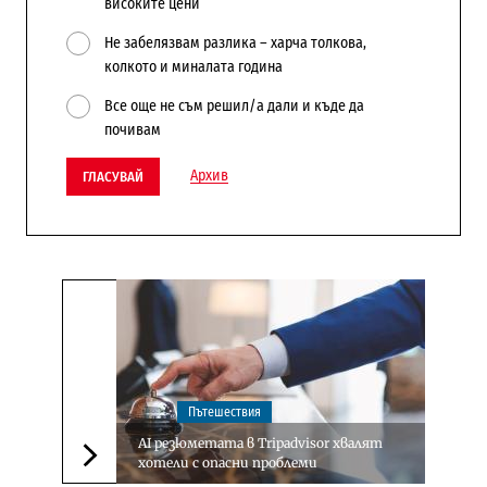
високите цени
Не забелязвам разлика – харча толкова,
колкото и миналата година
Все още не съм решил/а дали и къде да
почивам
Архив
ГЛАСУВАЙ
Пътешествия
AI резюметата в Tripadvisor хвалят
хотели с опасни проблеми