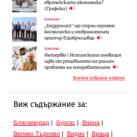
АЕЦ „Козлодуй“ ще работи само още
Ипотечното кредитиране в
европейската икономика?
няколко седмици, ако сушата
България продължава да се охлажда
(Графика)
продължи
(Графика)
Компании
Компании
Публични финанси
„Ендуросат“ ще строи огромен
„Хювефарма“ подписа договор за
След 20 години застой: Данъчните
космически и отбранителен
придобиване на Euroapi Italy
оценки на имотите може да бъдат
център в Доброславци
вдигнати
Компании
Инфраструктура
Инфраструктура
Интервю | Истинската иновация
АПИ възложи промяната на
Вторият мост над Варненското
идва от решаването на реални
парцеларния план за
езеро става част от бъдещата
проблеми на потребителите
магистралата Русе – Велико
магистрала „Черно море“
Всички избрани новини
Търново
Виж съдържание за:
Благоевград
|
Бургас
|
Варна
|
Велико Търново
|
Видин
|
Враца
|