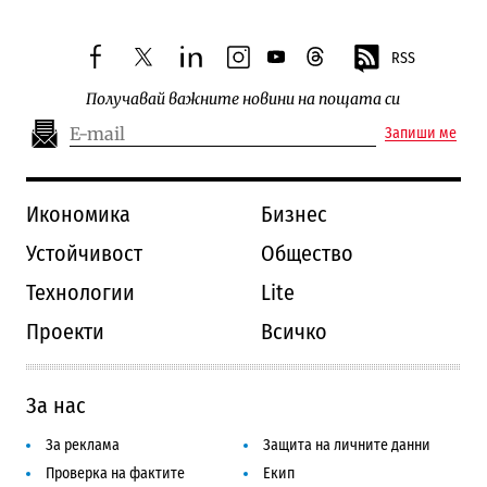
RSS
facebook
twitter
linkedin
instagram
youtube
threads
Получавай важните новини на пощата си
Запиши ме
Икономика
Бизнес
Устойчивост
Общество
Технологии
Lite
Проекти
Всичко
За нас
За реклама
Защита на личните данни
Проверка на фактите
Екип