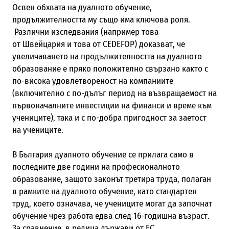
Освен обхвата на дуалното обучение,
продължителността му също има ключова роля.
Различни изследвания (например това
от Швейцария и това от CEDEFOP) доказват, че
увеличаването на продължителността на дуалното
образование е пряко положително свързано както с
по-висока удовлетвореност на компаниите
(включително с по-дълъг период на възвращаемост на
първоначалните инвестиции на финанси и време към
учениците), така и с по-добра пригодност за заетост
на учениците.
В България дуалното обучение се прилага само в
последните две години на професионалното
образование, защото законът третира труда, полаган
в рамките на дуалното обучение, като стандартен
труд, което означава, че учениците могат да започнат
обучение чрез работа едва след 16-годишна възраст.
За сравнение, в редица държави от ЕС