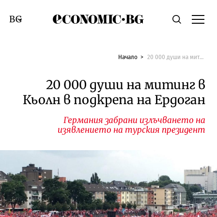
Economic.bg
Търсене
Смяна на език
Начало
20 000 души на митинг в Кьолн в подкрепа на Ердоган
20 000 души на митинг в
Кьолн в подкрепа на Ердоган
Германия забрани излъчването на
изявлението на турския президент