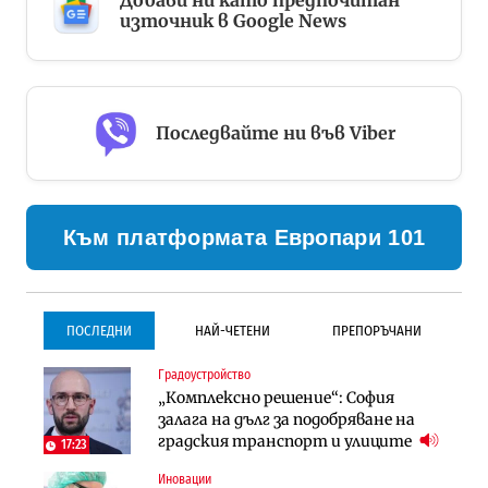
Добави ни като предпочитан
източник в Google News
Последвайте ни във Viber
Към платформата Европари 101
ПОСЛЕДНИ
НАЙ-ЧЕТЕНИ
ПРЕПОРЪЧАНИ
Градоустройство
Градоустройство
Инфраструктура
„Комплексно решение“: София
Столична община избра
Проектирането на тунела под
залага на дълг за подобряване на
изпълнител за преместването на
Петрохан ще върви паралелно с
градския транспорт и улиците
трамвайното трасе по бул.
екологичните оценки
17:23
„Скобелев“
Иновации
Компании