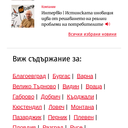
„Скобелев“
Компании
Инфраструктура
Инфраструктура
Интервю | Истинската иновация
АПИ възложи промяната на
Вторият мост над Варненското
идва от решаването на реални
парцеларния план за
езеро става част от бъдещата
проблеми на потребителите
магистралата Русе – Велико
магистрала „Черно море“
Всички избрани новини
Търново
Виж съдържание за:
Благоевград
|
Бургас
|
Варна
|
Велико Търново
|
Видин
|
Враца
|
Габрово
|
Добрич
|
Кърджали
|
Кюстендил
|
Ловеч
|
Монтана
|
Пазарджик
|
Перник
|
Плевен
|
Пловдив
|
Разград
|
Русе
|