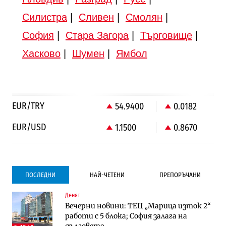
Силистра
|
Сливен
|
Смолян
|
София
|
Стара Загора
|
Търговище
|
Хасково
|
Шумен
|
Ямбол
EUR/TRY
54.9400
0.0182
EUR/USD
1.1500
0.8670
ПОСЛЕДНИ
НАЙ-ЧЕТЕНИ
ПРЕПОРЪЧАНИ
Денят
Градоустройство
Компании
Вечерни новини: ТЕЦ „Марица изток 2“
Столична община избра изпълнител за
Vivacom предлага над 150 устройства с
работи с 5 блока; София залага на
преместването на трамвайното
90% отстъпка през август
дълговете
трасе по бул. „Скобелев“