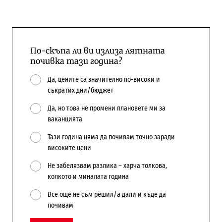
По-скъпа ли ви излиза лятната
почивка тази година?
Да, цените са значително по-високи и
съкратих дни/бюджет
Да, но това не промени плановете ми за
ваканцията
Тази година няма да почивам точно заради
високите цени
Не забелязвам разлика – харча толкова,
колкото и миналата година
Все още не съм решил/а дали и къде да
почивам