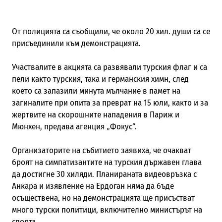
От полицията са съобщили, че около 20 хил. души са се
присъединили към демонстрацията.
Участвалите в акцията са развявали турския флаг и са
пели както турския, така и германския химн, след
което са запазили минута мълчание в памет на
загиналите при опита за преврат на 15 юли, както и за
жертвите на скорошните нападения в Париж и
Мюнхен, предава агенция „Фокус“.
Организаторите на събитието заявиха, че очакват
броят на симпатизантите на турския държавен глава
да достигне 30 хиляди. Планираната видеовръзка с
Анкара и изявление на Ердоган няма да бъде
осъществена, но на демонстрацията ще присъстват
много турски политици, включително министърът на
спорта.