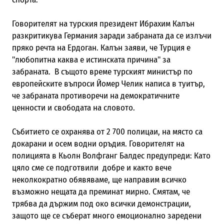
Говорителят на турския президент Ибрахим Калън
разкритикува Германия заради забраната да се излъчи
пряко речта на Ердоган. Калън заяви, че Турция е
"любопитна каква е истинската причина" за
забраната. В същото време турският министър по
европейските въпроси Йомер Челик написа в туитър,
че забраната противоречи на демократичните
ценности и свободата на словото.
Събитието се охранява от 2 700 полицаи, на място са
докарани и осем водни оръдия. Говорителят на
полицията в Кьолн Волфганг Балдес предупреди: Като
цяло сме се подготвили добре и както вече
неколкократно обявяваме, ще направим всичко
възможно нещата да преминат мирно. Смятам, че
трябва да държим под око всички демонстрации,
защото ще се съберат много емоционално заредени