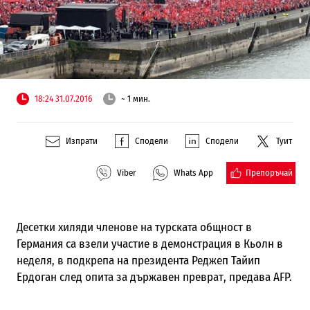
18:24 31.07.2016
~ 1 мин.
Изпрати
Сподели
Сподели
Туит
Препоръчай
Viber
Whats App
Десетки хиляди членове на турската общност в
Германия са взели участие в демонстрация в Кьолн в
неделя, в подкрепа на президента Реджеп Тайип
Ердоган след опита за държавен преврат, предава AFP.