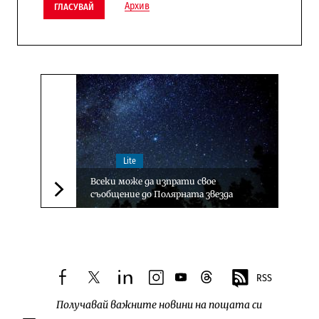
Архив
ГЛАСУВАЙ
Lite
Всеки може да изпрати свое
съобщение до Полярната звезда
Следваща новина
RSS
facebook
twitter
linkedin
instagram
youtube
threads
Получавай важните новини на пощата си