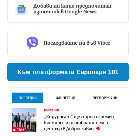
Добави ни като предпочитан
източник в Google News
Последвайте ни във Viber
Към платформата Европари 101
ПОСЛЕДНИ
НАЙ-ЧЕТЕНИ
ПРЕПОРЪЧАНИ
Компании
Инфраструктура
Инфраструктура
„Ендуросат“ ще строи огромен
Проектирането на тунела под
Проектирането на тунела под
космически и отбранителен
Петрохан ще върви паралелно с
Петрохан ще върви паралелно с
център в Доброславци
екологичните оценки
екологичните оценки
12:43