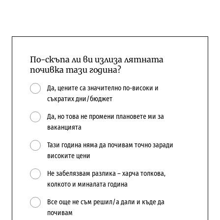
По-скъпа ли ви излиза лятната
почивка тази година?
Да, цените са значително по-високи и
съкратих дни/бюджет
Да, но това не промени плановете ми за
ваканцията
Тази година няма да почивам точно заради
високите цени
Не забелязвам разлика – харча толкова,
колкото и миналата година
Все още не съм решил/а дали и къде да
почивам