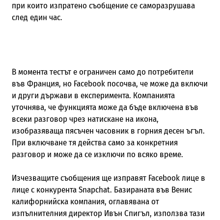
при които изпратено съобщение се саморазрушава
след един час.
В момента тестът е ограничен само до потребители
във Франция, но Facebook посочва, че може да включи
и други държави в експеримента. Компанията
уточнява, че функцията може да бъде включена във
всеки разговор чрез натискане на икона,
изобразяваща пясъчен часовник в горния десен ъгъл.
При включване тя действа само за конкретния
разговор и може да се изключи по всяко време.
Изчезващите съобщения ще изправят Facebook лице в
лице с конкурента Snapchat. Базираната във Венис
калифорнийска компания, оглавявана от
изпълнителния директор Ивън Спигъл, използва тази