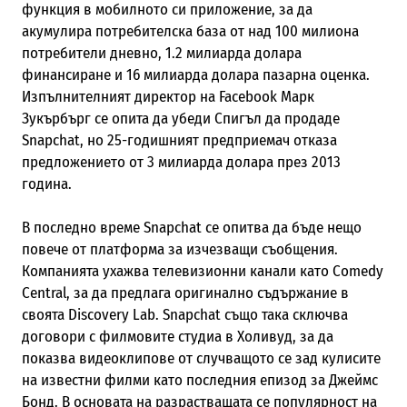
функция в мобилното си приложение, за да
акумулира потребителска база от над 100 милиона
потребители дневно, 1.2 милиарда долара
финансиране и 16 милиарда долара пазарна оценка.
Изпълнителният директор на Facebook Марк
Зукърбърг се опита да убеди Спигъл да продаде
Snapchat, но 25-годишният предприемач отказа
предложението от 3 милиарда долара през 2013
година.
В последно време Snapchat се опитва да бъде нещо
повече от платформа за изчезващи съобщения.
Компанията ухажва телевизионни канали като Comedy
Central, за да предлага оригинално съдържание в
своята Discovery Lab. Snapchat също така сключва
договори с филмовите студиа в Холивуд, за да
показва видеоклипове от случващото се зад кулисите
на известни филми като последния епизод за Джеймс
Бонд. В основата на разрастващата се популярност на