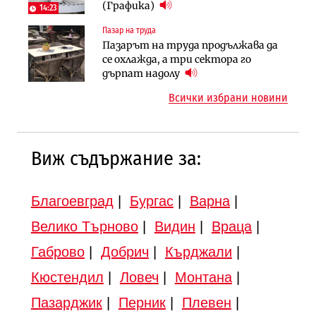
парцеларния план за
(Графика)
(Графика)
14:23
магистралата Русе – Велико
Пазар на труда
Инфраструктура
Търново
Пазарът на труда продължава да
Вторият мост над Варненското
Градоустройство
се охлажда, а три сектора го
езеро става част от бъдещата
Шест кандидата с интерес към
дърпат надолу
магистрала „Черно море“
надзора на двете метростанции в
Всички избрани новини
„Люлин“
Виж съдържание за:
Благоевград
|
Бургас
|
Варна
|
Велико Търново
|
Видин
|
Враца
|
Габрово
|
Добрич
|
Кърджали
|
Кюстендил
|
Ловеч
|
Монтана
|
Пазарджик
|
Перник
|
Плевен
|