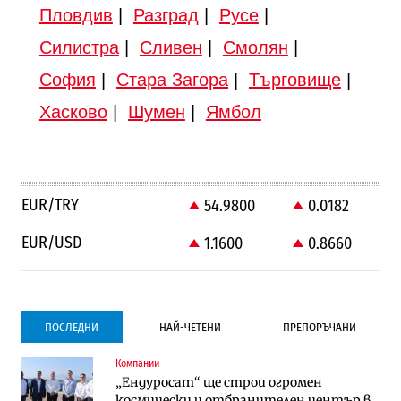
Пловдив
|
Разград
|
Русе
|
Силистра
|
Сливен
|
Смолян
|
София
|
Стара Загора
|
Търговище
|
Хасково
|
Шумен
|
Ямбол
EUR/TRY
54.9800
0.0182
EUR/USD
1.1600
0.8660
ПОСЛЕДНИ
НАЙ-ЧЕТЕНИ
ПРЕПОРЪЧАНИ
Компании
Градоустройство
Компании
„Ендуросат“ ще строи огромен
Столична община избра изпълнител за
Vivacom предлага над 150 устройства с
космически и отбранителен център в
преместването на трамвайното
90% отстъпка през август