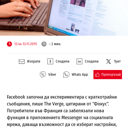
12:44 13.11.2015
~ 2 мин.
Изпрати
Сподели
Сподели
Туит
Препоръчай
Viber
Whats App
Facebook започна да експериментира с краткотрайни
съобщения, пише The Verge, цитирани от "Фокус".
Потребители във Франция са забелязали нова
функция в приложението Messenger на социалната
мрежа, даваща възможност да се изберат настройки,