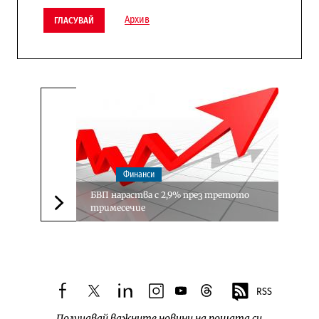
Архив
ГЛАСУВАЙ
Финанси
БВП нараства с 2,9% през третото
тримесечие
Следваща новина
RSS
facebook
twitter
linkedin
instagram
youtube
threads
Получавай важните новини на пощата си