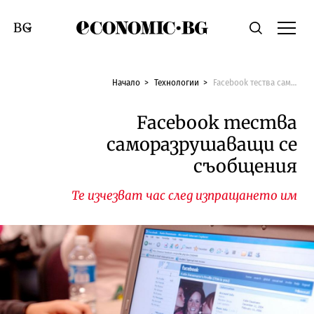
Economic.bg
Търсене
Смяна на език
Начало
Технологии
Facebook тества саморазрушаващи се съобщения
Facebook тества
саморазрушаващи се
съобщения
Те изчезват час след изпращането им