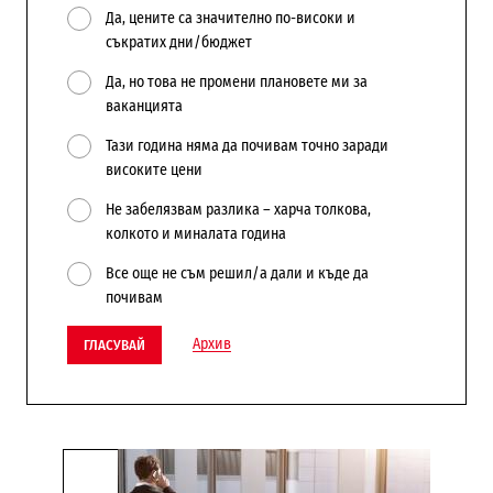
Да, цените са значително по-високи и
съкратих дни/бюджет
Да, но това не промени плановете ми за
ваканцията
Тази година няма да почивам точно заради
високите цени
Не забелязвам разлика – харча толкова,
колкото и миналата година
Все още не съм решил/а дали и къде да
почивам
Архив
ГЛАСУВАЙ