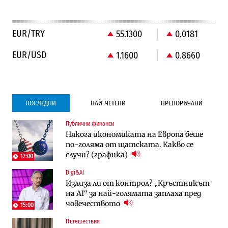
EUR/TRY
55.1300
0.0181
EUR/USD
1.1600
0.8660
ПОСЛЕДНИ
НАЙ-ЧЕТЕНИ
ПРЕПОРЪЧАНИ
Публични финанси
Градоустройство
Компании
Някога икономиката на Европа беше
Столична община избра изпълнител за
Vivacom предлага над 150 устройства с
по-голяма от щатската. Какво се
преместването на трамвайното
90% отстъпка през август
случи? (графика)
трасе по бул. „Скобелев“
17:00
Digi&AI
Компании
Градоустройство
Излиза ли от контрол? „Кръстникът
Vivacom предлага над 150 устройства с
Столична община избра изпълнител за
на AI“ за най-голямата заплаха пред
90% отстъпка през август
преместването на трамвайното
човечеството
трасе по бул. „Скобелев“
15:00
Пътешествия
Компании
Енергетика