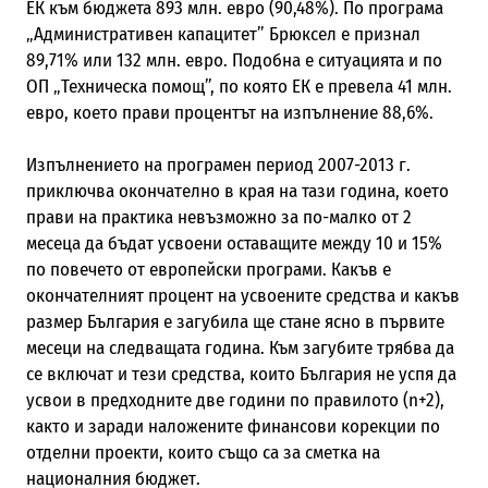
ЕК към бюджета 893 млн. евро (90,48%). По програма
„Административен капацитет” Брюксел е признал
89,71% или 132 млн. евро. Подобна е ситуацията и по
ОП „Техническа помощ”, по която ЕК е превела 41 млн.
евро, което прави процентът на изпълнение 88,6%.
Изпълнението на програмен период 2007-2013 г.
приключва окончателно в края на тази година, което
прави на практика невъзможно за по-малко от 2
месеца да бъдат усвоени оставащите между 10 и 15%
по повечето от европейски програми. Какъв е
окончателният процент на усвоените средства и какъв
размер България е загубила ще стане ясно в първите
месеци на следващата година. Към загубите трябва да
се включат и тези средства, които България не успя да
усвои в предходните две години по правилото (n+2),
както и заради наложените финансови корекции по
отделни проекти, които също са за сметка на
националния бюджет.