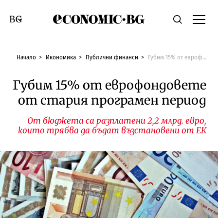
Economic.bg
Търсене
Смяна на език
Начало
Икономика
Публични финанси
Губим 15% от еврофондовете от стария програмен период
Губим 15% от еврофондовете
от стария програмен период
От бюджета са разплатени 2,2 млрд. евро,
които трябва да бъдат възстановени от ЕК