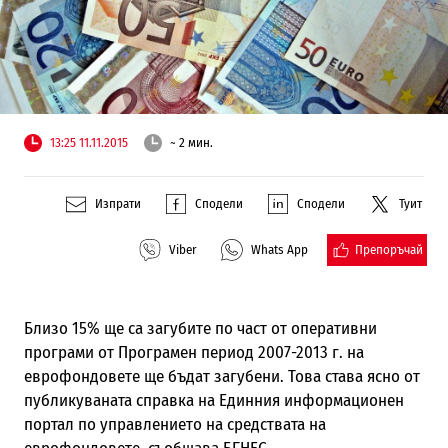
13:25 11.11.2015
~ 2 мин.
Изпрати
Сподели
Сподели
Туит
Препоръчай
Viber
Whats App
Близо 15% ще са загубите по част от оперативни
програми от Програмен период 2007-2013 г. на
еврофондовете ще бъдат загубени. Това става ясно от
публикуваната справка на Единния информационен
портал по управлението на средствата на