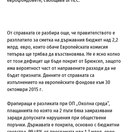
еврофондовете, съобщава БГНЕС.
От справката се разбира още, че правителството е
разплатило за сметка на държавния бюджет над 2,2
млрд. евро, които обаче Европейската комисия
тепърва ще трябва да възстановява. Не е ясно колко
от този дефицит ще бъде покрит от Брюксел, защото
има вероятност част от направените разходи да не
бъдат признати. Данните от справката са
изпълнението на европейските фондове към 30
октомври 2015 г.
Фрапираща е разликата при ОП „Околна среда”,
плащанията по която на 2 пъти бяха замразявани
заради допуснати нарушения при обществени
поръчки. Държавата е покрила, основно с бюджетни
средства, 99,48% от програмата или 1,7 млрд. евро,