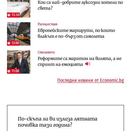
Кои са най-добрите луксозни хотели по
„Ендуросат“ ще строи огромен
Държавният ТЕЦ „Марица изток 2“
света?
космически и отбранителен център в
работи с 5 блока
Доброславци
13:30
Пътешествия
Енергетика
Компании
Европейските маршрути, по които
Държавният ТЕЦ „Марица изток 2“
„Ендуросат“ ще строи огромен
влакът е по-бърз от самолета
работи с 5 блока
космически и отбранителен център в
Доброславци
12:00
Списанието
Енергетика
Регулации
Реформите са маратон на волята, а не
АЕЦ „Козлодуй“ ще работи само още
Лекарствата за редки болести
спринт на емоцията
няколко седмици, ако сушата продължи
попадат в капан на обществените
поръчки?
11:00
Последни новини от Economic.bg
По-скъпа ли ви излиза лятната
почивка тази година?