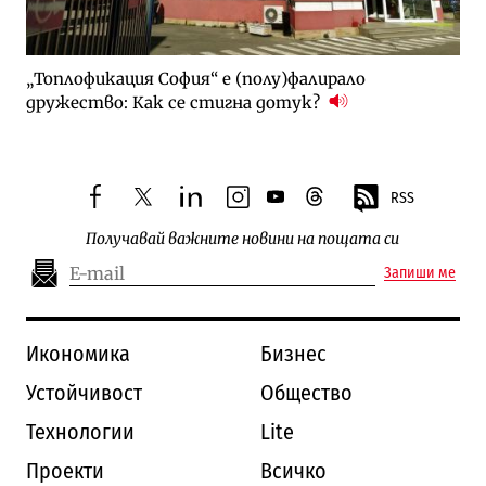
„Топлофикация София“ e (полу)фалирало
дружество: Как се стигна дотук?
RSS
facebook
twitter
linkedin
instagram
youtube
threads
Получавай важните новини на пощата си
Запиши ме
Икономика
Бизнес
Устойчивост
Общество
Технологии
Lite
Проекти
Всичко