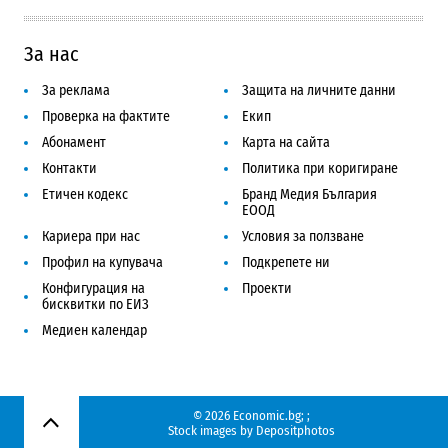
За нас
За реклама
Защита на личните данни
Проверка на фактите
Екип
Абонамент
Карта на сайта
Контакти
Политика при коригиране
Етичен кодекс
Бранд Медия България
ЕООД
Кариера при нас
Условия за ползване
Профил на купувача
Подкрепете ни
Конфигурация на
Проекти
бисквитки по ЕИЗ
Медиен календар
© 2026 Economic.bg;
;
Нагоре
Stock images by
Depositphotos