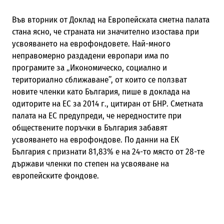
Във вторник от Доклад на Европейската сметна палата
стана ясно, че страната ни значително изостава при
усвояването на еврофондовете. Най-много
неправомерно раздадени европари има по
програмите за „Икономическо, социално и
териториално сближаване”, от които се ползват
новите членки като България, пише в доклада на
одиторите на ЕС за 2014 г., цитиран от БНР. Сметната
палата на ЕС предупреди, че нередностите при
обществените поръчки в България забавят
усвояването на еврофондове. По данни на ЕК
България с признати 81,83% е на 24-то място от 28-те
държави членки по степен на усвояване на
европейските фондове.