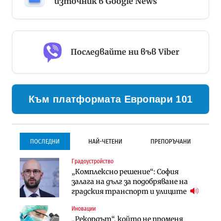
източник в Google News
Последвайте ни във Viber
Към платформата Европари 101
ПОСЛЕДНИ
НАЙ-ЧЕТЕНИ
ПРЕПОРЪЧАНИ
Градоустройство
Градоустройство
Инфраструктура
„Комплексно решение“: София
Столична община избра
Проектирането на тунела под
залага на дълг за подобряване на
изпълнител за преместването на
Петрохан ще върви паралелно с
градския транспорт и улиците
трамвайното трасе по бул.
екологичните оценки
„Скобелев“
Иновации
Компании
Инфраструктура
„Рекордът“, който не променя
„Хювефарма“ подписа договор за