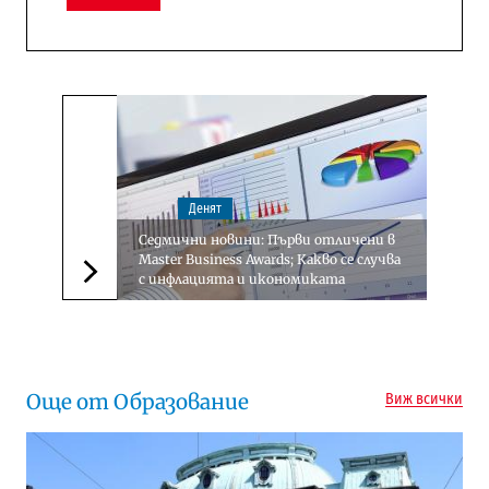
Денят
Седмични новини: Първи отличени в
Master Business Awards; Какво се случва
с инфлацията и икономиката
Следваща новина
Още от Образование
Виж всички