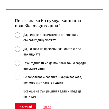
По-скъпа ли ви излиза лятната
почивка тази година?
Да, цените са значително по-високи и
съкратих дни/бюджет
Да, но това не промени плановете ми за
ваканцията
Тази година няма да почивам точно заради
високите цени
Не забелязвам разлика – харча толкова,
колкото и миналата година
Все още не съм решил/а дали и къде да
почивам
Архив
ГЛАСУВАЙ