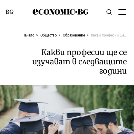
Economic.bg
Търсене
Смяна на език
Начало
Общество
Образование
Какви професии ще се изучават в следващите години
Какви професии ще се
изучават в следващите
години