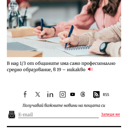
В над 1/3 от общините има само професионално
средно образование, в 19 – никакво
RSS
facebook
twitter
linkedin
instagram
youtube
threads
Получавай важните новини на пощата си
Запиши ме