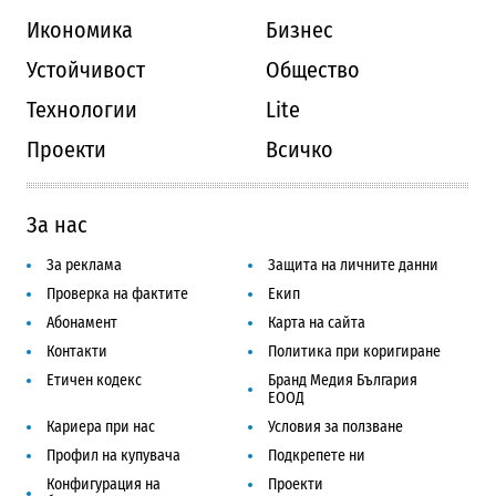
Икономика
Бизнес
Устойчивост
Общество
Технологии
Lite
Проекти
Всичко
За нас
За реклама
Защита на личните данни
Проверка на фактите
Екип
Абонамент
Карта на сайта
Контакти
Политика при коригиране
Етичен кодекс
Бранд Медия България
ЕООД
Кариера при нас
Условия за ползване
Профил на купувача
Подкрепете ни
Конфигурация на
Проекти