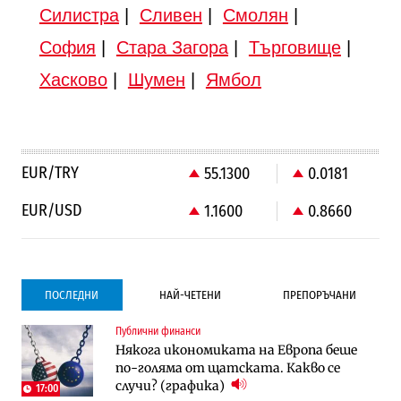
Силистра
|
Сливен
|
Смолян
|
София
|
Стара Загора
|
Търговище
|
Хасково
|
Шумен
|
Ямбол
EUR/TRY
55.1300
0.0181
EUR/USD
1.1600
0.8660
ПОСЛЕДНИ
НАЙ-ЧЕТЕНИ
ПРЕПОРЪЧАНИ
Публични финанси
Градоустройство
Компании
Някога икономиката на Европа беше
Столична община избра изпълнител за
Vivacom предлага над 150 устройства с
по-голяма от щатската. Какво се
преместването на трамвайното
90% отстъпка през август
случи? (графика)
трасе по бул. „Скобелев“
17:00