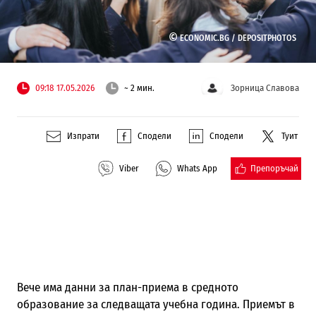
©
ECONOMIC.BG /
DEPOSITPHOTOS
09:18 17.05.2026
~ 2 мин.
Зорница Славова
Изпрати
Сподели
Сподели
Туит
Препоръчай
Viber
Whats App
Вече има данни за план-приема в средното
образование за следващата учебна година. Приемът в