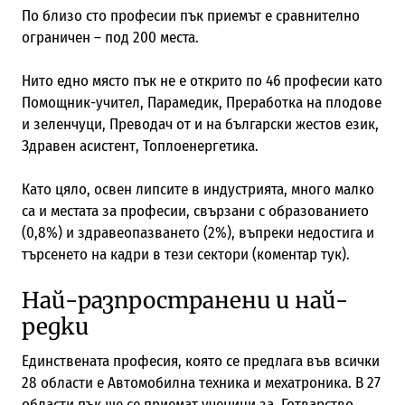
По близо сто професии пък приемът е сравнително
ограничен – под 200 места.
Нито едно място пък не е открито по 46 професии като
Помощник-учител, Парамедик, Преработка на плодове
и зеленчуци, Преводач от и на български жестов език,
Здравен асистент, Топлоенергетика.
Като цяло, освен липсите в индустрията, много малко
са и местата за професии, свързани с образованието
(0,8%) и здравеопазването (2%), въпреки недостига и
търсенето на кадри в тези сектори (коментар тук).
Най-разпространени и най-
редки
Единствената професия, която се предлага във всички
28 области е Автомобилна техника и мехатроника. В 27
области пък ще се приемат ученици за Готварство