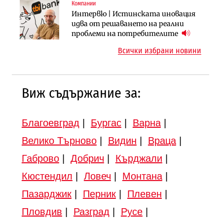
Компании
Инфраструктура
Инфраструктура
Интервю | Истинската иновация
АПИ възложи промяната на
Вторият мост над Варненското
идва от решаването на реални
парцеларния план за
езеро става част от бъдещата
проблеми на потребителите
магистралата Русе – Велико
магистрала „Черно море“
Всички избрани новини
Търново
Виж съдържание за:
Благоевград
|
Бургас
|
Варна
|
Велико Търново
|
Видин
|
Враца
|
Габрово
|
Добрич
|
Кърджали
|
Кюстендил
|
Ловеч
|
Монтана
|
Пазарджик
|
Перник
|
Плевен
|
Пловдив
|
Разград
|
Русе
|