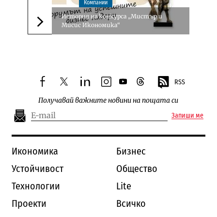
Компании
История на конкурса „Мистър и
Мисис Икономика“
Следваща новина
RSS
facebook
twitter
linkedin
instagram
youtube
threads
Получавай важните новини на пощата си
Запиши ме
Икономика
Бизнес
Устойчивост
Общество
Технологии
Lite
Проекти
Всичко