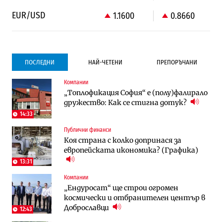
EUR/USD
1.1600
0.8660
ПОСЛЕДНИ
НАЙ-ЧЕТЕНИ
ПРЕПОРЪЧАНИ
Компании
Градоустройство
Компании
„Топлофикация София“ e (полу)фалирало
Столична община избра изпълнител за
Vivacom предлага над 150 устройства с
дружество: Как се стигна дотук?
преместването на трамвайното
90% отстъпка през август
трасе по бул. „Скобелев“
14:33
Публични финанси
Компании
To:know
Коя страна с колко допринася за
Vivacom предлага над 150 устройства с
Последни дни с обозначаване на цените
европейската икономика? (Графика)
90% отстъпка през август
в лева: Какво предстои?
13:31
Компании
Енергетика
To:know
„Ендуросат“ ще строи огромен
АЕЦ „Козлодуй“ ще работи само още
Какво се променя в България от 1
космически и отбранителен център в
няколко седмици, ако сушата продължи
август?
Доброславци
12:43