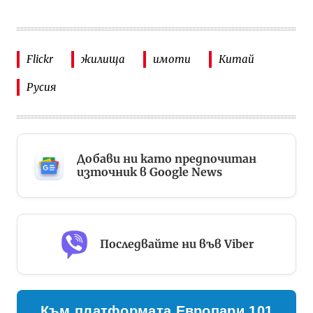
Flickr
жилища
имоти
Китай
Русия
Добави ни като предпочитан
източник в Google News
Последвайте ни във Viber
Към платформата Европари 101