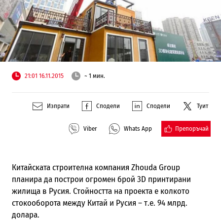
21:01 16.11.2015
~ 1 мин.
Изпрати
Сподели
Сподели
Туит
Препоръчай
Viber
Whats App
Китайската строителна компания
Zhouda Group
планира да построи огромен брой 3
D
принтирани
жилища в Русия. Стойността на проекта е колкото
стокооборота между Китай и Русия – т.е. 94 млрд.
долара.