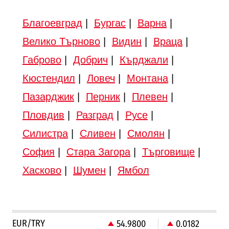
Благоевград
|
Бургас
|
Варна
|
Велико Търново
|
Видин
|
Враца
|
Габрово
|
Добрич
|
Кърджали
|
Кюстендил
|
Ловеч
|
Монтана
|
Пазарджик
|
Перник
|
Плевен
|
Пловдив
|
Разград
|
Русе
|
Силистра
|
Сливен
|
Смолян
|
София
|
Стара Загора
|
Търговище
|
Хасково
|
Шумен
|
Ямбол
EUR/TRY
54.9800
0.0182