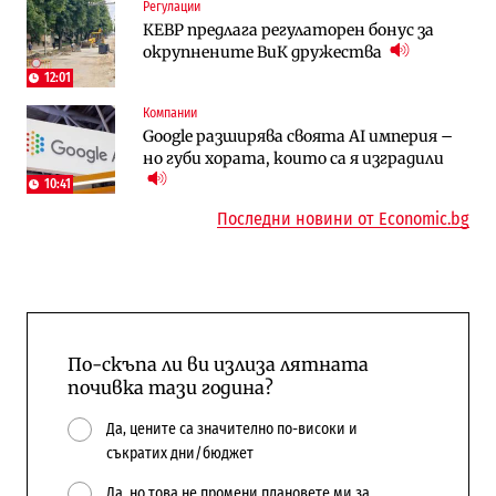
Регулации
Публични финанси
Отрасли
КЕВР предлага регулаторен бонус за
Общините вече зависят от
Жилищата в България поскъпват при
окрупнените ВиК дружества
централната власт за 75% от
намаляващо население и все повече
бюджетите си
сгради
12:01
Компании
To:know
Компании
Google разширява своята AI империя –
Последни дни с обозначаване на цените
А1 отново е лидер при технологичните
но губи хората, които са я изградили
в лева: Какво предстои?
компании и системните интегратори
10:41
Последни новини от Economic.bg
По-скъпа ли ви излиза лятната
почивка тази година?
Да, цените са значително по-високи и
съкратих дни/бюджет
Да, но това не промени плановете ми за