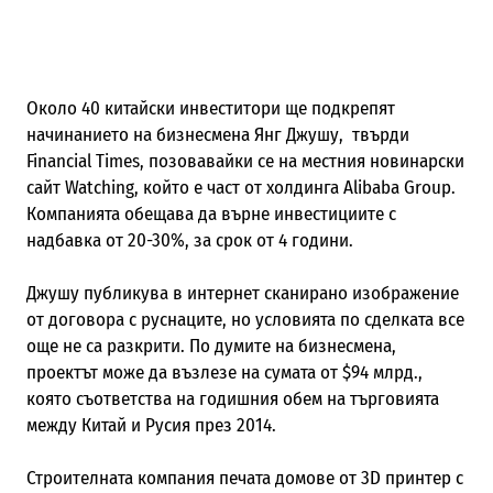
Около 40 китайски инвеститори ще подкрепят
начинанието на бизнесмена Янг Джушу, твърди
Financial Times,
позовавайки се на местния новинарски
сайт
Watching
, който е част от холдинга
Alibaba Group.
Компанията обещава да върне инвестициите с
надбавка от 20-30%, за срок от 4 години.
Джушу публикува в интернет сканирано изображение
от договора с руснаците, но условията по сделката все
още не са разкрити. По думите на бизнесмена,
проектът може да възлезе на сумата от $94 млрд.,
която съответства на годишния обем на търговията
между Китай и Русия през 2014.
Строителната компания печата домове от
3D
принтер с