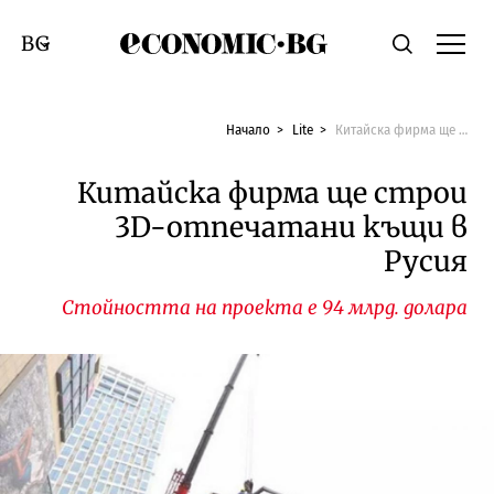
Economic.bg
Търсене
Смяна на език
Начало
Lite
Китайска фирма ще строи 3D-отпечатани къщи в Русия
Китайска фирма ще строи
3D-отпечатани къщи в
Русия
Стойността на проекта е 94 млрд. долара