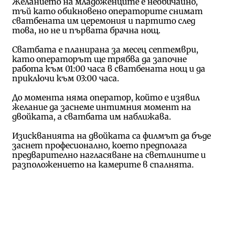
Желанието на младоженците е необичайно,
тъй като обикновено операторите снимат
сватбената им церемония и партито след
това, но не и първата брачна нощ.
Сватбата е планирана за месец септември,
като операторът ще трябва да започне
работа към 01:00 часа в сватбената нощ и да
приключи към 03:00 часа.
До момента няма оператор, който е изявил
желание да заснеме интимния момент на
двойката, а сватбата им наближава.
Изискванията на двойката са филмът да бъде
заснет професионално, което предполага
предварително нагласяване на светлините и
разположението на камерите в спалнята.