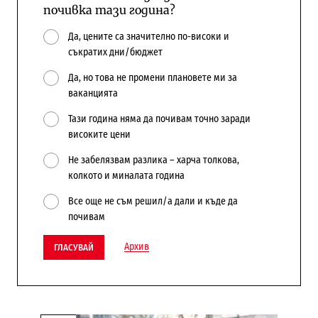
почивка тази година?
Да, цените са значително по-високи и
съкратих дни/бюджет
Да, но това не промени плановете ми за
ваканцията
Тази година няма да почивам точно заради
високите цени
Не забелязвам разлика – харча толкова,
колкото и миналата година
Все още не съм решил/а дали и къде да
почивам
Архив
ГЛАСУВАЙ