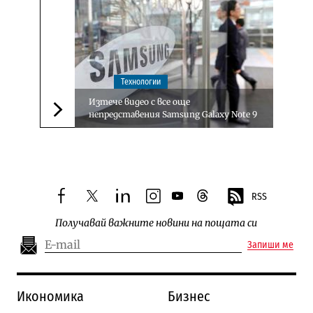
Технологии
Изтече видео с все още
непредставения Samsung Galaxy Note 9
Следваща новина
RSS
facebook
twitter
linkedin
instagram
youtube
threads
Получавай важните новини на пощата си
Запиши ме
Икономика
Бизнес