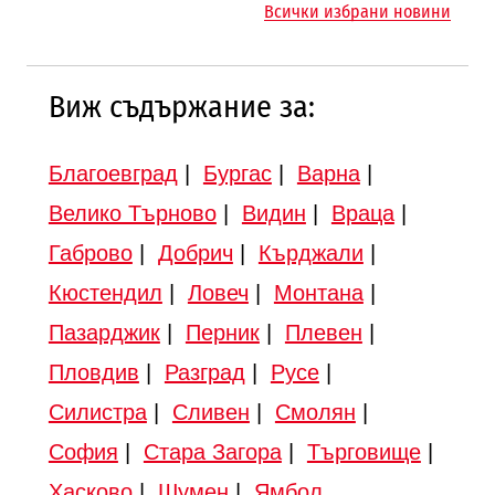
Всички избрани новини
Търново
Виж съдържание за:
Благоевград
|
Бургас
|
Варна
|
Велико Търново
|
Видин
|
Враца
|
Габрово
|
Добрич
|
Кърджали
|
Кюстендил
|
Ловеч
|
Монтана
|
Пазарджик
|
Перник
|
Плевен
|
Пловдив
|
Разград
|
Русе
|
Силистра
|
Сливен
|
Смолян
|
София
|
Стара Загора
|
Търговище
|
Хасково
|
Шумен
|
Ямбол