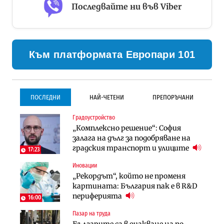
Последвайте ни във Viber
Към платформата Европари 101
ПОСЛЕДНИ
НАЙ-ЧЕТЕНИ
ПРЕПОРЪЧАНИ
Градоустройство
Градоустройство
Инфраструктура
„Комплексно решение“: София
Столична община избра
Проектирането на тунела под
залага на дълг за подобряване на
изпълнител за преместването на
Петрохан ще върви паралелно с
градския транспорт и улиците
трамвайното трасе по бул.
екологичните оценки
17:23
„Скобелев“
Иновации
Компании
Инфраструктура
„Рекордът“, който не променя
„Хювефарма“ подписа договор за
Проектирането на тунела под
картината: България пак е в R&D
придобиване на Euroapi Italy
Петрохан ще върви паралелно с
периферията
16:00
екологичните оценки
Пазар на труда
Финанси
Инфраструктура