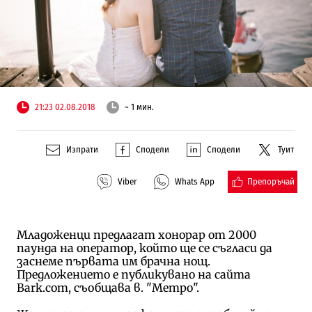
21:23 02.08.2018
~ 1 мин.
Изпрати
Сподели
Сподели
Туит
Препоръчай
Viber
Whats App
Младоженци предлагат хонорар от 2000
паунда на оператор, който ще се съгласи да
заснеме първата им брачна нощ.
Предложението е публикувано на сайта
Bark.com, съобщава в. "Метро".