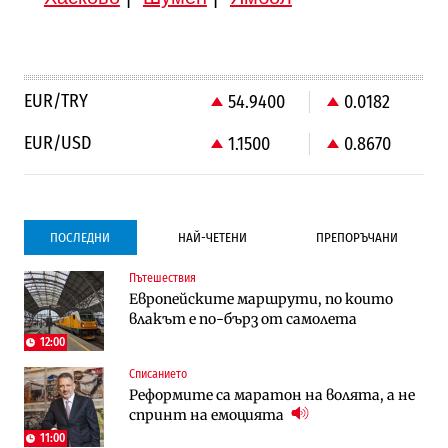
EUR/TRY
54.9400
0.0182
EUR/USD
1.1500
0.8670
ПОСЛЕДНИ
НАЙ-ЧЕТЕНИ
ПРЕПОРЪЧАНИ
Пътешествия
Градоустройство
Компании
Европейските маршрути, по които
Столична община избра изпълнител за
Vivacom предлага над 150 устройства с
влакът е по-бърз от самолета
преместването на трамвайното
90% отстъпка през август
трасе по бул. „Скобелев“
12:00
Списанието
Компании
To:know
Реформите са маратон на волята, а не
Vivacom предлага над 150 устройства с
Последни дни с обозначаване на цените
спринт на емоцията
90% отстъпка през август
в лева: Какво предстои?
11:00