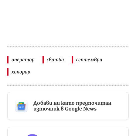
оператор
сватба
септември
хонорар
Добави ни като предпочитан
източник в Google News